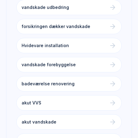
arrow_forward
vandskade udbedring
arrow_forward
forsikringen dækker vandskade
arrow_forward
Hvidevare installation
arrow_forward
vandskade forebyggelse
arrow_forward
badeværelse renovering
arrow_forward
akut VVS
arrow_forward
akut vandskade