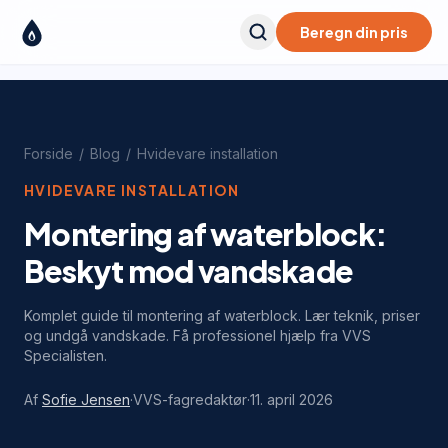
Beregn din pris
Forside
/
Blog
/
Hvidevare installation
HVIDEVARE INSTALLATION
Montering af waterblock:
Beskyt mod vandskade
Komplet guide til montering af waterblock. Lær teknik, priser
og undgå vandskade. Få professionel hjælp fra VVS
Specialisten.
Af
Sofie Jensen
·
VVS-fagredaktør
·
11. april 2026