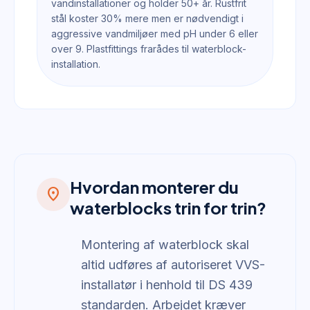
vandinstallationer og holder 50+ år. Rustfrit
stål koster 30% mere men er nødvendigt i
aggressive vandmiljøer med pH under 6 eller
over 9. Plastfittings frarådes til waterblock-
installation.
Hvordan monterer du
location_on
waterblocks trin for trin?
Montering af waterblock skal
altid udføres af autoriseret VVS-
installatør i henhold til DS 439
standarden. Arbejdet kræver