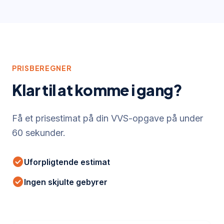
PRISBEREGNER
Klar til at komme i gang?
Få et prisestimat på din VVS-opgave på under
60 sekunder.
check_circle
Uforpligtende estimat
check_circle
Ingen skjulte gebyrer