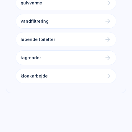
arrow_forward
gulvvarme
arrow_forward
vandfiltrering
arrow_forward
løbende toiletter
arrow_forward
tagrender
arrow_forward
kloakarbejde