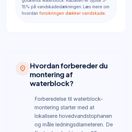
godkendt waterblock. Rabatten er typisk 5-
15% på vandskadedækningen. Læs mere om
hvordan
forsikringen dækker vandskade
.
Hvordan forbereder du
location_on
montering af
waterblock?
Forberedelse til waterblock-
montering starter med at
lokalisere hovedvandstophanen
og måle ledningsdiameteren. De