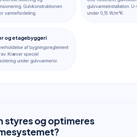
sionering. Gulvkonstruktionen
gulvvarmeinstallation. U
or varmefordeling.
under 0,15 W/m²K.
er og etagebyggeri
erholdelse af bygningsreglement
rav. Kræver speciel
sisölering under gulvvarmerör.
 styres og optimeres
rmesystemet?