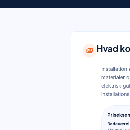
Hvad ko
payments
Installation
materialer 
elektrisk g
installatio
Priseksem
Badeværels