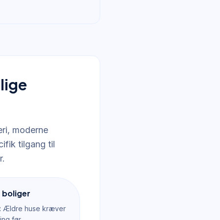
lige
eri, moderne
ik tilgang til
r.
 boliger
:
Ældre huse kræver
ing før