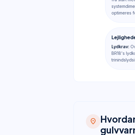
systemdimen
optimeres f
Lejlighed
Lydkrav:
Ov
BR18's lydk
trinindslyd
Hvordan
location_on
gulvva