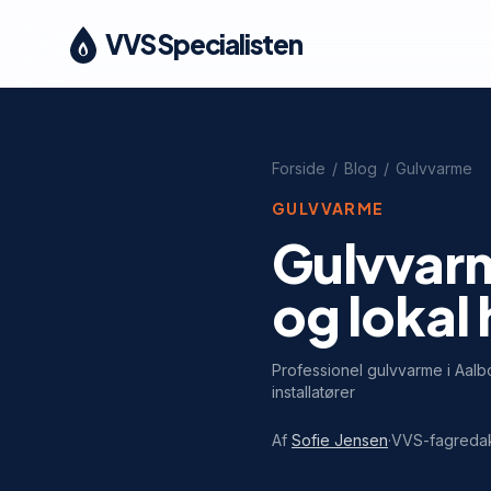
VVS Specialisten
Forside
/
Blog
/
Gulvvarme
GULVVARME
Gulvvarm
og lokal
Professionel gulvvarme i Aalbo
installatører
Af
Sofie Jensen
·
VVS-fagreda