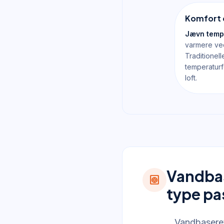
Komfort 
Jævn temp
varmere ved
Traditionel
temperaturf
loft.
Vandbas
heat_pump
type pa
Vandbaseret