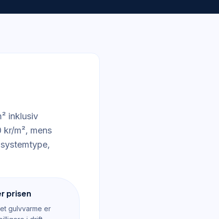
² inklusiv
0 kr/m², mens
f systemtype,
r prisen
t gulvvarme er