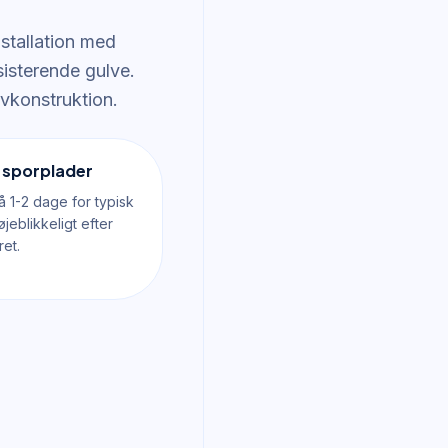
nstallation med
sisterende gulve.
vkonstruktion.
d sporplader
på 1-2 dage for typisk
jeblikkeligt efter
et.