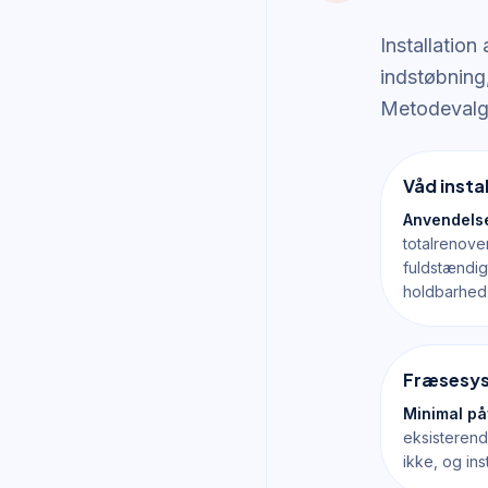
Installation
indstøbning,
Metodevalge
Våd insta
Anvendels
totalrenove
fuldstændig
holdbarhed
Fræsesyst
Minimal på
eksisterend
ikke, og ins