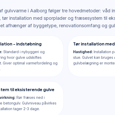
 af gulvvarme i Aalborg følger tre hovedmetoder: våd i
 tør installation med sporplader og fræsesystem til ek
t afhænger af byggetype, renovationsomfang og gul
llation - indstøbning
Tør installation me
e:
Standard i nybyggeri og
Hastighed:
Installation 
ring hvor gulve udskiftes
stue. Gulvet kan bruges ø
t. Giver optimal varmefordeling og
gulvbelægning er monter
.
em til eksisterende gulve
virkning:
Rør fræses ned i
e betongulv. Gulvniveau påvirkes
tallation tager 2-3 dage.