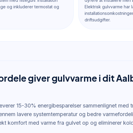
stem med flisegulv. Installation
dyrere at installere men bi
age og inkluderer termostat og
Elektrisk gulvvarme har 
installationsomkostninge
driftsudgifter.
ordele giver gulvvarme i dit Aa
everer 15-30% energibesparelser sammenlignet med tr
gennem lavere systemtemperatur og bedre varmefordel
ekt komfort med varme fra gulvet op og eliminerer kol