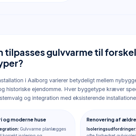
tilpasses gulvvarme til forskel
yper?
stallation i Aalborg varierer betydeligt mellem nybygg
og historiske ejendomme. Hver byggetype kræver specif
ystemvalg og integration med eksisterende installatione
i og moderne huse
Renovering af ældre
egration:
Gulvvarme planlægges
Isoleringsudfordringer
d korrekt isolering og
ofte forbedret gulvisoler