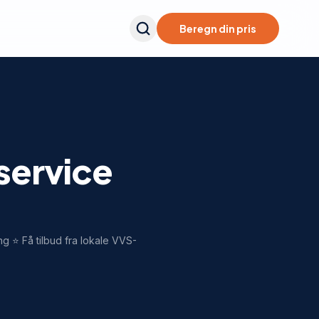
Beregn din pris
 service
g ⭐ Få tilbud fra lokale VVS-