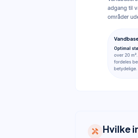
adgang til 
områder ude
Vandbase
Optimal stø
over 20 m².
fordeles be
betydelige.
Hvilke 
handyman