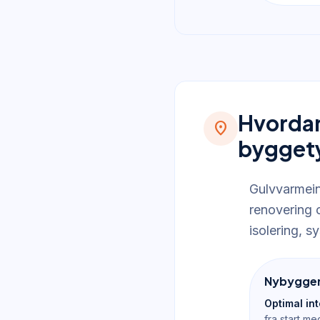
Hvordan 
location_on
bygget
Gulvvarmein
renovering 
isolering, s
Nybygger
Optimal int
fra start me