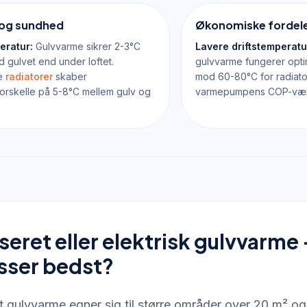
og sundhed
Økonomiske fordel
eratur:
Gulvvarme sikrer 2-3°C
Lavere driftstemperatu
 gulvet end under loftet.
gulvvarme fungerer opti
le
radiatorer
skaber
mod 60-80°C for radiato
orskelle på 5-8°C mellem gulv og
varmepumpens COP-vær
eret eller elektrisk gulvvarme 
sser bedst?
 gulvvarme egner sig til større områder over 20 m² o