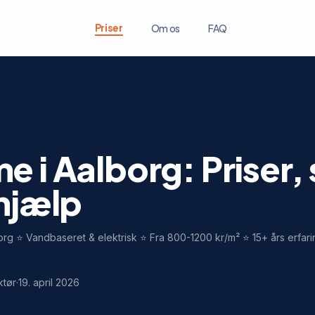
Priser
Om os
FAQ
e i Aalborg: Priser,
 hjælp
rg ⭐ Vandbaseret & elektrisk ⭐ Fra 800-1200 kr/m² ⭐ 15+ års erfarin
ktør
·
19. april 2026