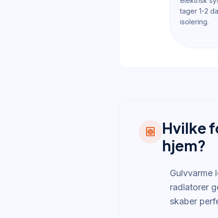
elektrisk sy
tager 1-2 d
isolering.
Hvilke f
heat_pump
hjem?
Gulvvarme l
radiatorer 
skaber perf