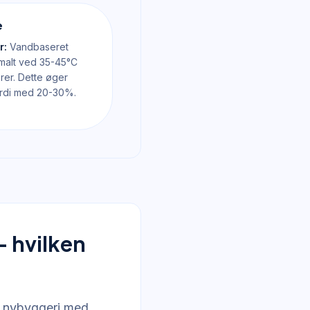
e
r:
Vandbaseret
malt ved 35-45°C
rer. Dette øger
di med 20-30%.
- hvilken
g nybyggeri med