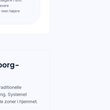
lligere i drift.
lavere
r men højere
lborg-
aditionelle
ing. Systemet
de zoner i hjemmet.