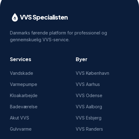
VVS Specialisten
Danmarks førende platform for professionel og
gennemskuelig VVS-service.
Services
Byer
Vandskade
VVS
København
Varmepumpe
VVS
Aarhus
Kloakarbejde
VVS
Odense
Badeværelse
VVS
Aalborg
Akut VVS
VVS
Esbjerg
Gulvvarme
VVS
Randers