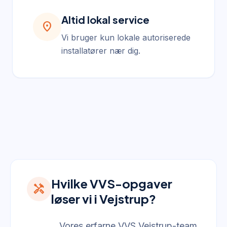
Altid lokal service
location_on
Vi bruger kun lokale autoriserede
installatører nær dig.
Hvilke VVS-opgaver
handyman
løser vi i Vejstrup?
Vores erfarne VVS Vejstrup-team