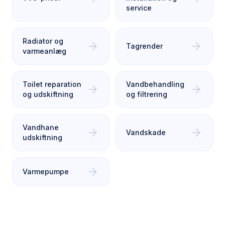
service
Radiator og
arrow_forward
arrow_forward
Tagrender
varmeanlæg
Toilet reparation
Vandbehandling
arrow_forward
arrow_forward
og udskiftning
og filtrering
Vandhane
arrow_forward
arrow_forward
Vandskade
udskiftning
arrow_forward
Varmepumpe