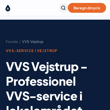
Beregn din pris
Forside
/
VVS
Vejstrup
VVS-SERVICE I
VEJSTRUP
VVS Vejstrup -
Professionel
VVS-service i