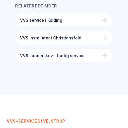
RELATEREDE SIDER
arrow_forward
VVS service i Kolding
arrow_forward
VVS installatør i Christiansfeld
arrow_forward
VVS Lunderskov - hurtig service
VVS-SERVICES I
VEJSTRUP