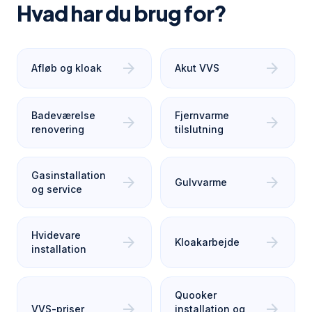
Hvad har du brug for?
arrow_forward
arrow_forward
Afløb og kloak
Akut VVS
Badeværelse
Fjernvarme
arrow_forward
arrow_forward
renovering
tilslutning
Gasinstallation
arrow_forward
arrow_forward
Gulvvarme
og service
Hvidevare
arrow_forward
arrow_forward
Kloakarbejde
installation
Quooker
arrow_forward
arrow_forward
VVS-priser
installation og