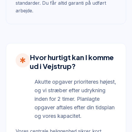
standarder. Du får altid garanti på udført
arbejde.
Hvor hurtigt kan I komme
emergency
ud i Vejstrup?
Akutte opgaver prioriteres højest,
og vi stræber efter udrykning
inden for 2 timer. Planlagte
opgaver aftales efter din tidsplan
og vores kapacitet.
Vores centrale beliggenhed sikrer kort