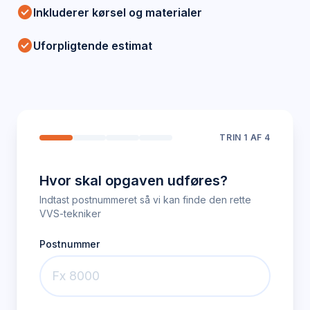
check_circle
Inkluderer kørsel og materialer
check_circle
Uforpligtende estimat
TRIN
1
AF 4
Hvor skal opgaven udføres?
Indtast postnummeret så vi kan finde den rette
VVS-tekniker
Postnummer