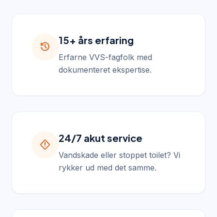
15+ års erfaring
history
Erfarne VVS-fagfolk med
dokumenteret ekspertise.
24/7 akut service
emergency_home
Vandskade eller stoppet toilet? Vi
rykker ud med det samme.