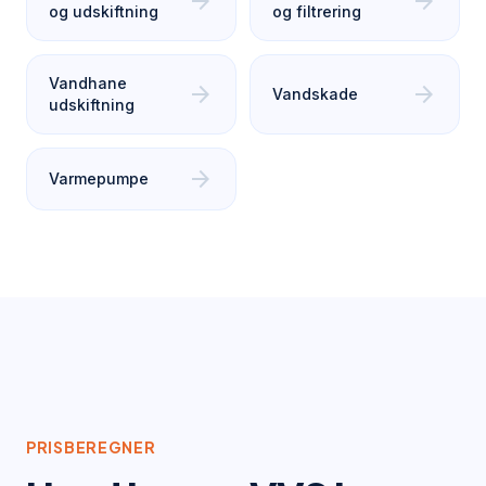
arrow_forward
arrow_forward
og udskiftning
og filtrering
Vandhane
arrow_forward
arrow_forward
Vandskade
udskiftning
arrow_forward
Varmepumpe
PRISBEREGNER