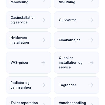
renovering
tilslutning
Gasinstallation
arrow_forward
arrow_forward
Gulvvarme
og service
Hvidevare
arrow_forward
arrow_forward
Kloakarbejde
installation
Quooker
arrow_forward
arrow_forward
VVS-priser
installation og
service
Radiator og
arrow_forward
arrow_forward
Tagrender
varmeanlæg
Toilet reparation
Vandbehandling