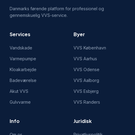
Danmarks førende platform for professionel og
gennemskuelig VVS-service.
Services
Byer
Vandskade
VVS
København
Varmepumpe
VVS
Aarhus
Kloakarbejde
VVS
Odense
Badeværelse
VVS
Aalborg
Akut VVS
VVS
Esbjerg
Gulvvarme
VVS
Randers
Info
Juridisk
Om os
Privatlivspolitik