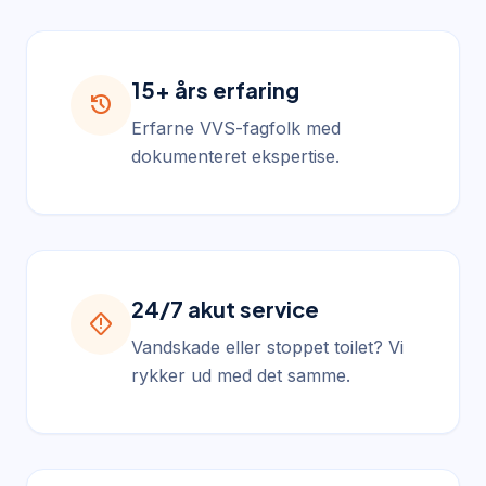
15+ års erfaring
history
Erfarne VVS-fagfolk med
dokumenteret ekspertise.
24/7 akut service
emergency_home
Vandskade eller stoppet toilet? Vi
rykker ud med det samme.