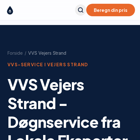
Beregn din pris
Forside
/
VVS
Vejers Strand
VVS-SERVICE I
VEJERS STRAND
VVS Vejers
Strand -
Døgnservice fra