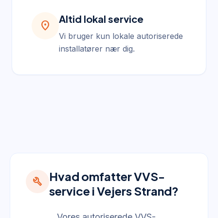
Altid lokal service
location_on
Vi bruger kun lokale autoriserede
installatører nær dig.
Hvad omfatter VVS-
build
service i Vejers Strand?
Vores autoriserede VVS-