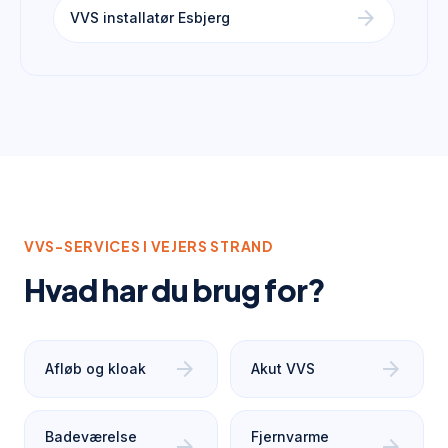
arrow_forward
VVS installatør Esbjerg
VVS-SERVICES I
VEJERS STRAND
Hvad har du brug for?
arrow_forward
arrow_forward
Afløb og kloak
Akut VVS
Badeværelse
Fjernvarme
arrow_forward
arrow_forward