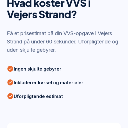
Hvad koster VVS i
Vejers Strand
?
Få et prisestimat på din VVS-opgave i
Vejers
Strand
på under 60 sekunder. Uforpligtende og
uden skjulte gebyrer.
check_circle
Ingen skjulte gebyrer
check_circle
Inkluderer kørsel og materialer
check_circle
Uforpligtende estimat