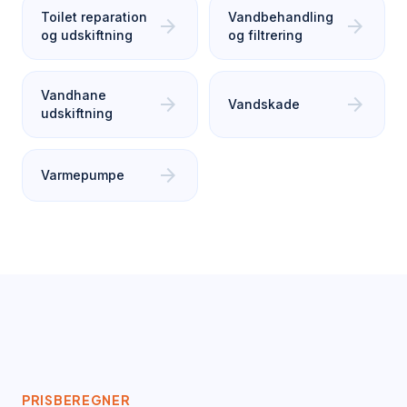
Toilet reparation
Vandbehandling
arrow_forward
arrow_forward
og udskiftning
og filtrering
Vandhane
arrow_forward
arrow_forward
Vandskade
udskiftning
arrow_forward
Varmepumpe
PRISBEREGNER