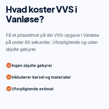
Hvad koster VVS i
Vanløse
?
Få et prisestimat på din VVS-opgave i
Vanløse
på under 60 sekunder. Uforpligtende og uden
skjulte gebyrer.
check_circle
Ingen skjulte gebyrer
check_circle
Inkluderer kørsel og materialer
check_circle
Uforpligtende estimat