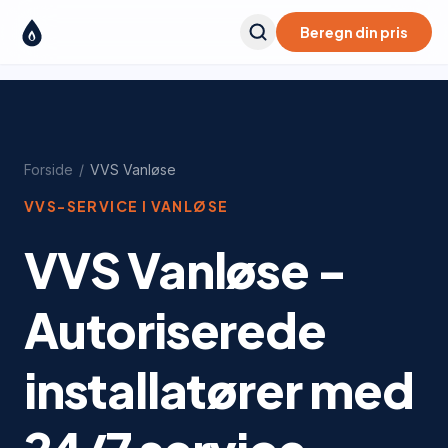
Beregn din pris
Forside
/
VVS
Vanløse
VVS-SERVICE I
VANLØSE
VVS Vanløse -
Autoriserede
installatører med