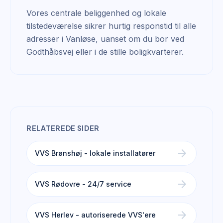
Vores centrale beliggenhed og lokale
tilstedeværelse sikrer hurtig responstid til alle
adresser i Vanløse, uanset om du bor ved
Godthåbsvej eller i de stille boligkvarterer.
RELATEREDE SIDER
arrow_forward
VVS Brønshøj - lokale installatører
arrow_forward
VVS Rødovre - 24/7 service
arrow_forward
VVS Herlev - autoriserede VVS'ere