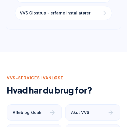
arrow_forward
VVS Glostrup - erfarne installatører
VVS-SERVICES I
VANLØSE
Hvad har du brug for?
arrow_forward
arrow_forward
Afløb og kloak
Akut VVS