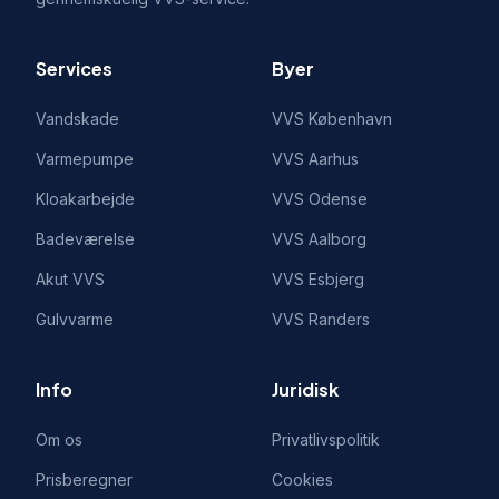
Services
Byer
Vandskade
VVS
København
Varmepumpe
VVS
Aarhus
Kloakarbejde
VVS
Odense
Badeværelse
VVS
Aalborg
Akut VVS
VVS
Esbjerg
Gulvvarme
VVS
Randers
Info
Juridisk
Om os
Privatlivspolitik
Prisberegner
Cookies