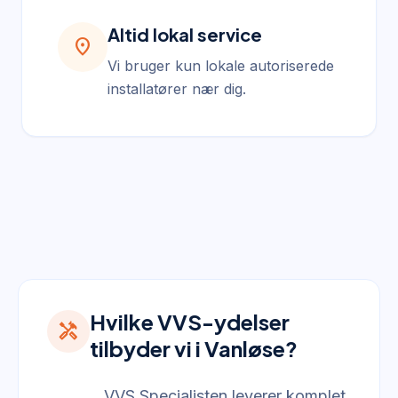
Altid lokal service
location_on
Vi bruger kun lokale autoriserede
installatører nær dig.
Hvilke VVS-ydelser
handyman
tilbyder vi i Vanløse?
VVS Specialisten leverer komplet