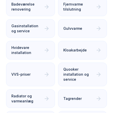
Badeværelse
Fjernvarme
arrow_forward
arrow_forward
renovering
tilslutning
Gasinstallation
arrow_forward
arrow_forward
Gulvvarme
og service
Hvidevare
arrow_forward
arrow_forward
Kloakarbejde
installation
Quooker
arrow_forward
arrow_forward
VVS-priser
installation og
service
Radiator og
arrow_forward
arrow_forward
Tagrender
varmeanlæg