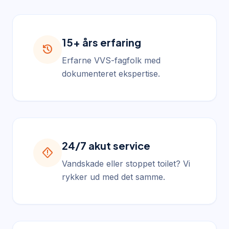
15+ års erfaring
history
Erfarne VVS-fagfolk med
dokumenteret ekspertise.
24/7 akut service
emergency_home
Vandskade eller stoppet toilet? Vi
rykker ud med det samme.