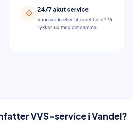
24/7 akut service
emergency_home
Vandskade eller stoppet toilet? Vi
rykker ud med det samme.
fatter VVS-service i Vandel?