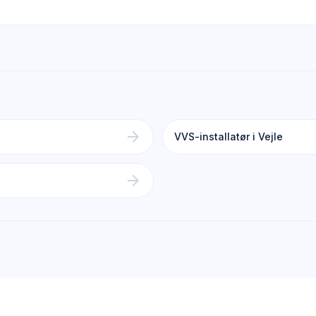
arrow_forward
VVS-installatør i Vejle
arrow_forward