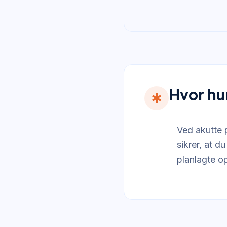
Hvor hu
emergency
Ved akutte 
sikrer, at d
planlagte op