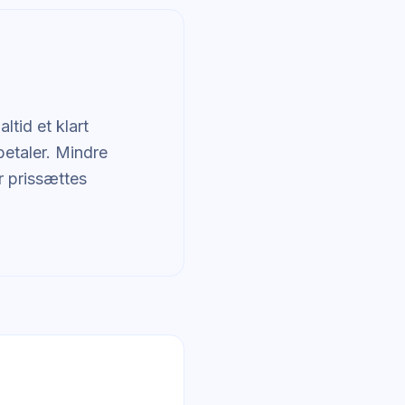
ltid et klart
betaler. Mindre
er prissættes