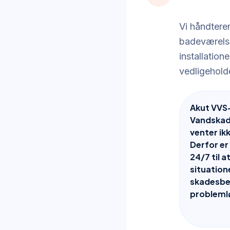
Vi håndterer
badeværelse
installatio
vedligehold
Akut VVS
Vandskad
venter ik
Derfor er
24/7 til 
situatione
skadesbe
probleml