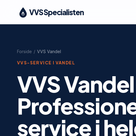
VVS Specialisten
Forside
/
VVS
Vandel
VVS-SERVICE I
VANDEL
VVS Vandel
Profession
service i he