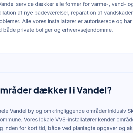
andel service dækker alle former for varme-, vand- og
tallation af nye badeværelser, reparation af vandskader
oblemer. Alle vores installatører er autoriserede og ha
d både private boliger og erhvervsejendomme.
områder dækker I i Vandel?
 hele Vandel by og omkringliggende områder inklusiv 
Kommune. Vores lokale VVS-installatører kender områd
 inden for kort tid, både ved planlagte opgaver og aku