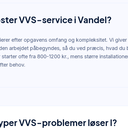
ster VVS-service i Vandel?
ierer efter opgavens omfang og kompleksitet. Vi giver a
inden arbejdet påbegyndes, så du ved præcis, hvad du 
 starter ofte fra 800-1200 kr., mens større installation
efter behov.
typer VVS-problemer løser I?