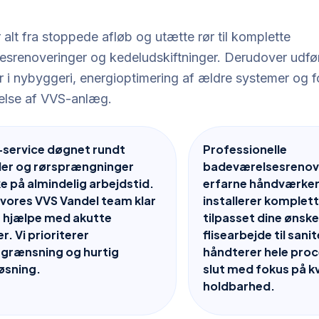
 alt fra stoppede afløb og utætte rør til komplette
srenoveringer og kedeludskiftninger. Derudover udfø
ner i nybyggeri, energioptimering af ældre systemer og
else af VVS-anlæg.
-service døgnet rundt
Professionelle
er og rørsprængninger
badeværelsesrenov
ke på almindelig arbejdstid.
erfarne håndværker
 vores VVS Vandel team klar
installerer komplet
at hjælpe med akutte
tilpasset dine ønsk
r. Vi prioriterer
flisearbejde til san
grænsning og hurtig
håndterer hele proce
øsning.
slut med fokus på kv
holdbarhed.