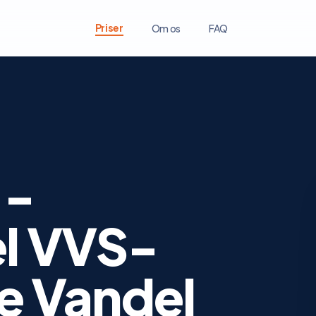
Priser
Om os
FAQ
 -
el VVS-
le Vandel