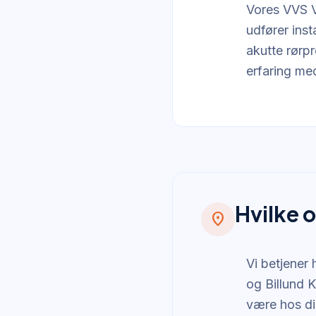
Vores VVS V
udfører ins
akutte rørpr
erfaring me
Hvilke 
location_on
Vi betjener
og Billund 
være hos dig