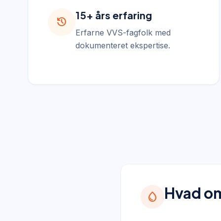
15+ års erfaring
history
Erfarne VVS-fagfolk med
dokumenteret ekspertise.
Hvad om
water_drop