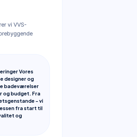
rer vi VVS-
 forebyggende
eringer Vores
e designer og
te badeværelser
er og budget. Fra
itetsgenstande - vi
ssen fra start til
alitet og