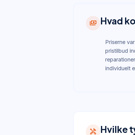
Hvad ko
payments
Priserne var
pristilbud 
reparationer
individuelt 
Hvilke 
handyman