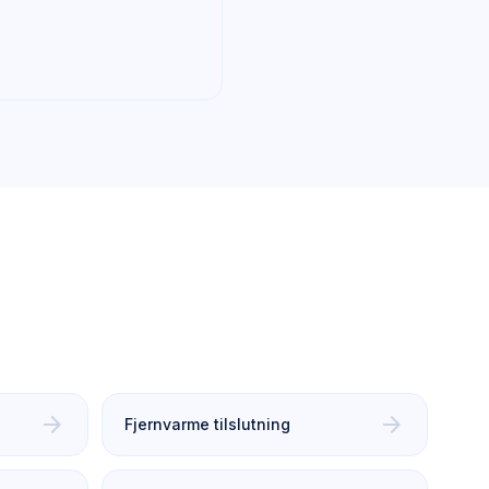
arrow_forward
arrow_forward
Fjernvarme tilslutning