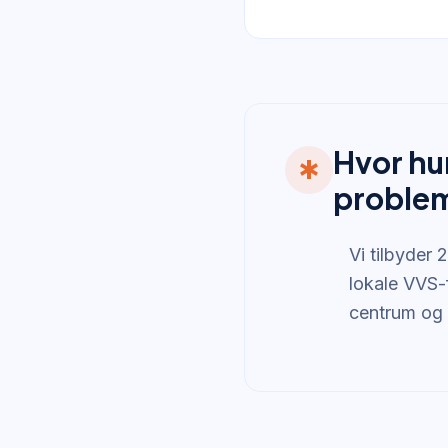
Hvor hu
emergency
proble
Vi tilbyder 
lokale VVS-f
centrum og 