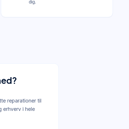
dig.
med?
te reparationer til
 erhverv i hele
.