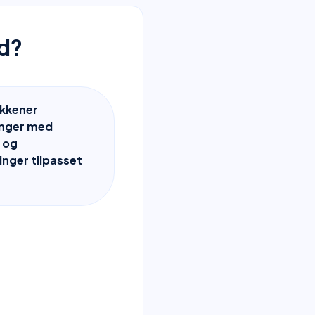
nd?
kkener
inger med
 og
inger tilpasset