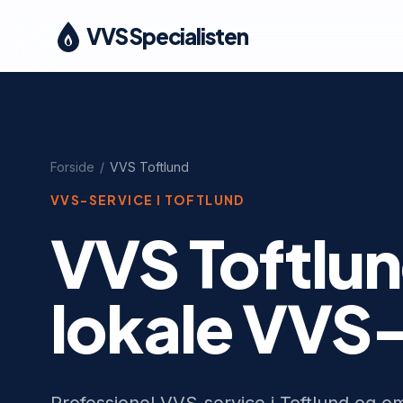
VVS Specialisten
Forside
/
VVS
Toftlund
VVS-SERVICE I
TOFTLUND
VVS Toftlun
lokale VVS-