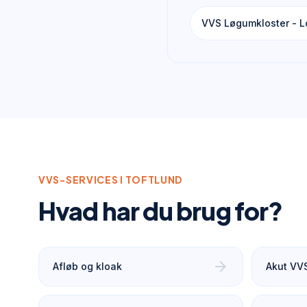
VVS Løgumkloster - Lo
VVS-SERVICES I
TOFTLUND
Hvad har du brug for?
arrow_forward
Afløb og kloak
Akut VV