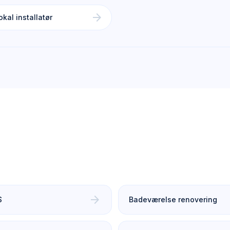
arrow_forward
kal installatør
arrow_forward
S
Badeværelse renovering