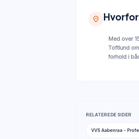
Hvorfor
location_on
Med over 15 
Toftlund om
forhold i b
RELATEREDE SIDER
VVS Aabenraa - Profe