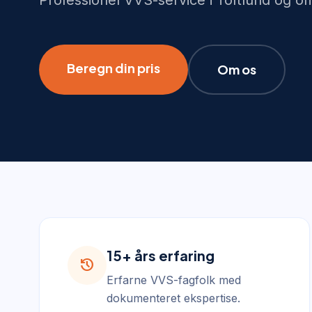
Professionel VVS-service i Toftlund og 
Beregn din pris
Om os
15+ års erfaring
history
Erfarne VVS-fagfolk med
dokumenteret ekspertise.