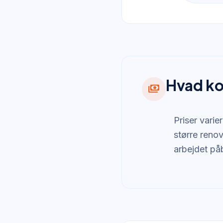
Hvad ko
payments
Priser varie
større renov
arbejdet p