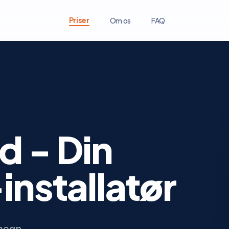
Priser
Om os
FAQ
d - Din
installatør