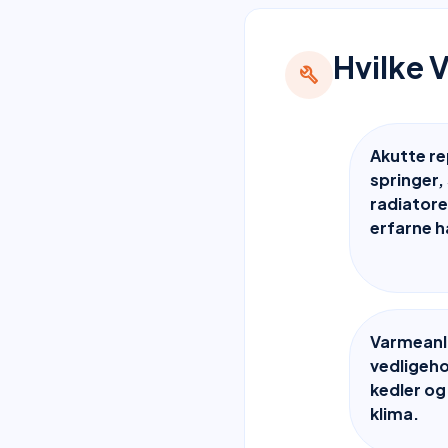
Hvilke V
build
Akutte re
springer,
radiatore
erfarne 
Varmeanlæ
vedligeh
kedler og
klima.