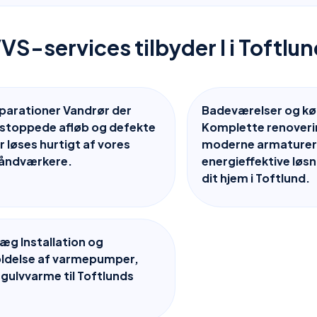
VS-services tilbyder I i Toftlu
parationer Vandrør der
Badeværelser og kø
 stoppede afløb og defekte
Komplette renover
r løses hurtigt af vores
moderne armaturer
håndværkere.
energieffektive løsn
dit hjem i Toftlund.
g Installation og
oldelse af varmepumper,
 gulvvarme til Toftlunds