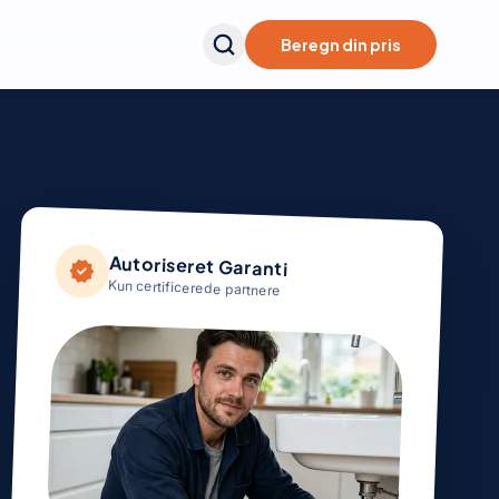
Beregn din pris
Autoriseret Garanti
verified
Kun certificerede partnere