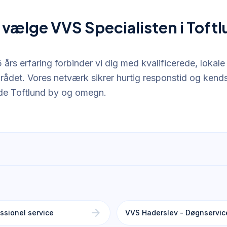
 vælge VVS Specialisten i Toft
års erfaring forbinder vi dig med kvalificerede, lokale 
rådet. Vores netværk sikrer hurtig responstid og kendsk
åde Toftlund by og omegn.
arrow_forward
ssionel service
VVS Haderslev - Døgnservic