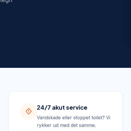
omegn
24/7 akut service
emergency_home
Vandskade eller stoppet toilet? Vi
rykker ud med det samme.