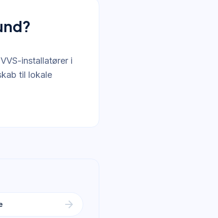
lund?
VVS-installatører i
ab til lokale
arrow_forward
e