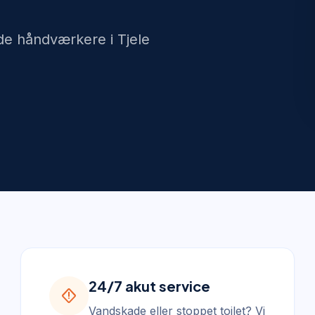
de håndværkere i Tjele
24/7 akut service
emergency_home
Vandskade eller stoppet toilet? Vi