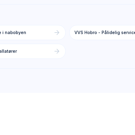
arrow_forward
e i nabobyen
VVS Hobro - Pålidelig servic
arrow_forward
llatører