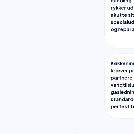
handling.
rykker ud
akutte si
specialuds
og repara
Køkkenins
kræver p
partnere 
vandtilsl
gaslednin
standarde
perfekt f