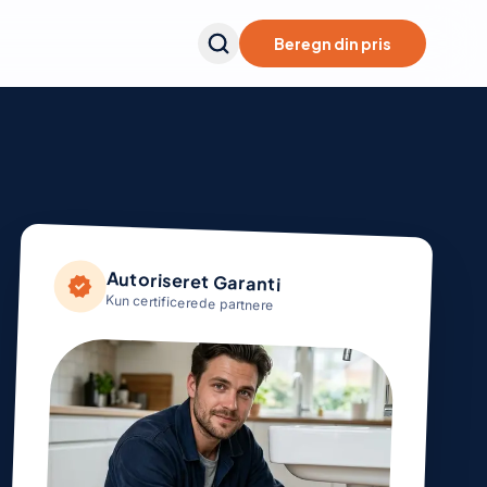
Beregn din pris
Autoriseret Garanti
verified
Kun certificerede partnere