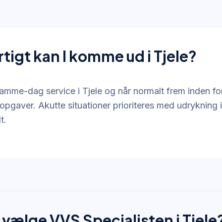
tigt kan I komme ud i Tjele?
samme-dag service i Tjele og når normalt frem inden fo
opgaver. Akutte situationer prioriteres med udrykning i
t.
 vælge VVS Specialisten i Tjele