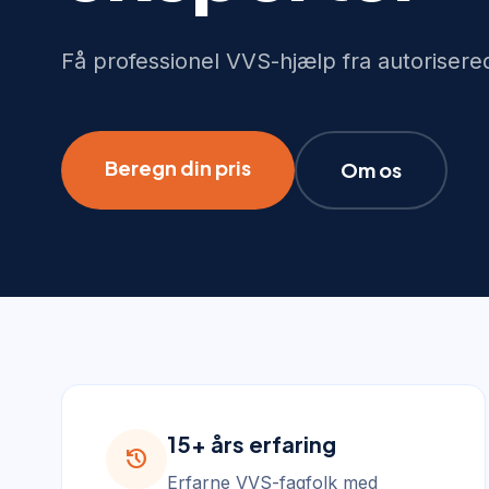
Få professionel VVS-hjælp fra autorisere
Beregn din pris
Om os
15+ års erfaring
history
Erfarne VVS-fagfolk med