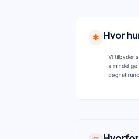
Hvor hur
emergency
Vi tilbyder 
almindelige 
døgnet rund
Hvorfor