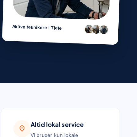
Aktive teknikere i
Tjele
Altid lokal service
location_on
Vi bruger kun lokale