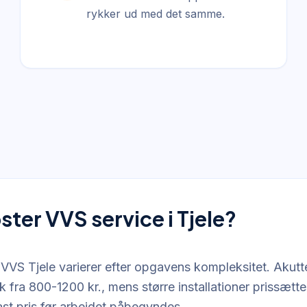
rykker ud med det samme.
ter VVS service i Tjele?
 VVS Tjele varierer efter opgavens kompleksitet. Akutt
sk fra 800-1200 kr., mens større installationer prissættes
fast pris før arbejdet påbegyndes.