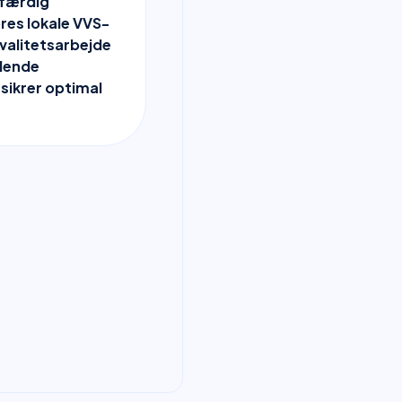
l færdig
ores lokale VVS-
 kvalitetsarbejde
dende
sikrer optimal