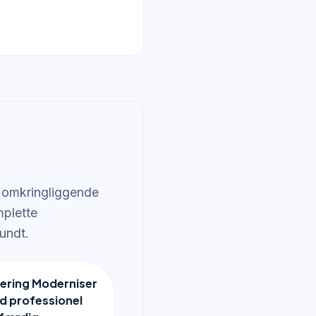
g omkringliggende
mplette
undt.
ering Moderniser
d professionel