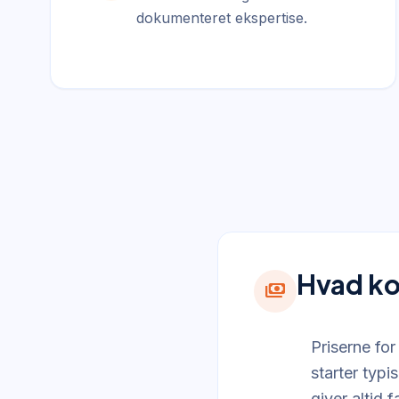
dokumenteret ekspertise.
Hvad kos
payments
Priserne for
starter typi
giver altid 