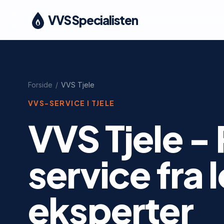
VVS Specialisten
Forside
/
VVS
Tjele
VVS-SERVICE I
TJELE
VVS Tjele - 
service fra 
eksperter