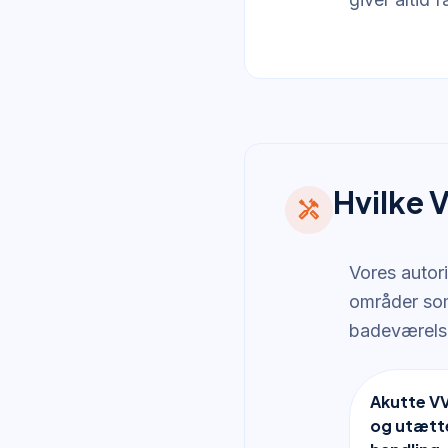
Hvilke V
handyman
Vores autor
områder som
badeværelse
Akutte V
og utætte