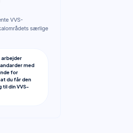
tente VVS-
lokalområdets særlige
e arbejder
tandarder med
 inde for
 at du får den
 til din VVS-