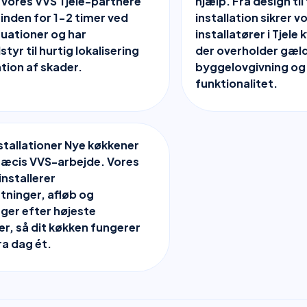
 Vores VVS Tjele-partnere
hjælp. Fra design ti
 inden for 1-2 timer ved
installation sikrer v
tuationer og har
installatører i Tjele
tyr til hurtig lokalisering
der overholder gæl
tion af skader.
byggelovgivning og 
funktionalitet.
tallationer Nye køkkener
ræcis VVS-arbejde. Vores
installerer
utninger, afløb og
ger efter højeste
r, så dit køkken fungerer
ra dag ét.