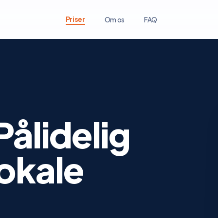
Priser
Om os
FAQ
Pålidelig
lokale