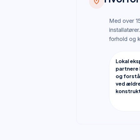
location_on
Med over 15
installatøre
forhold og k
Lokal eks
partnere
og forstå
ved ældr
konstrukt