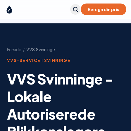
Beregn din pris
Forside
/
VVS
Svinninge
VVS-SERVICE I
SVINNINGE
VVS Svinninge -
Lokale
Autoriserede