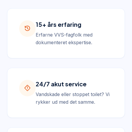
15+ års erfaring
history
Erfarne VVS-fagfolk med
dokumenteret ekspertise.
24/7 akut service
emergency_home
Vandskade eller stoppet toilet? Vi
rykker ud med det samme.