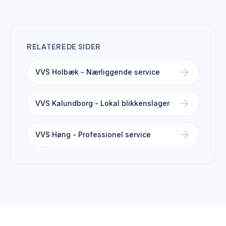
RELATEREDE SIDER
arrow_forward
VVS Holbæk - Nærliggende service
arrow_forward
VVS Kalundborg - Lokal blikkenslager
arrow_forward
VVS Høng - Professionel service