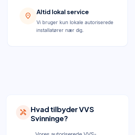
Altid lokal service
location_on
Vi bruger kun lokale autoriserede
installatører nær dig.
Hvad tilbyder VVS
handyman
Svinninge?
Vores autoriserede VVS-