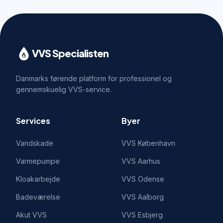
VVS Specialisten
Danmarks førende platform for professionel og
gennemskuelig VVS-service.
Services
Byer
Vandskade
VVS
København
Varmepumpe
VVS
Aarhus
Kloakarbejde
VVS
Odense
Badeværelse
VVS
Aalborg
Akut VVS
VVS
Esbjerg