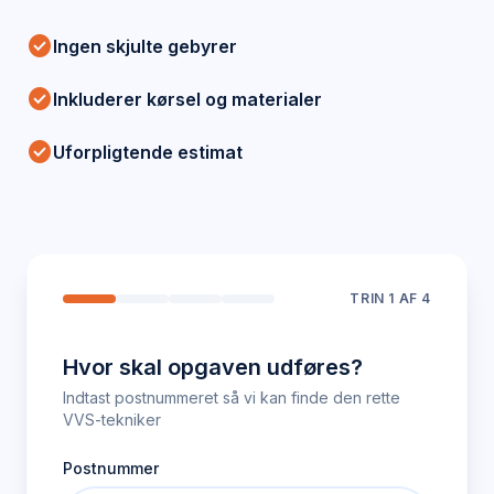
check_circle
Ingen skjulte gebyrer
check_circle
Inkluderer kørsel og materialer
check_circle
Uforpligtende estimat
TRIN
1
AF 4
Hvor skal opgaven udføres?
Indtast postnummeret så vi kan finde den rette
VVS-tekniker
Postnummer