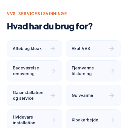
VVS-SERVICES I
SVINNINGE
Hvad har du brug for?
arrow_forward
arrow_forward
Afløb og kloak
Akut VVS
Badeværelse
Fjernvarme
arrow_forward
arrow_forward
renovering
tilslutning
Gasinstallation
arrow_forward
arrow_forward
Gulvvarme
og service
Hvidevare
arrow_forward
arrow_forward
Kloakarbejde
installation