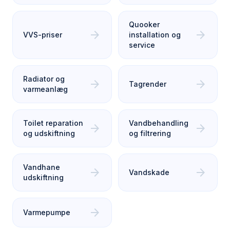
Quooker
arrow_forward
arrow_forward
VVS-priser
installation og
service
Radiator og
arrow_forward
arrow_forward
Tagrender
varmeanlæg
Toilet reparation
Vandbehandling
arrow_forward
arrow_forward
og udskiftning
og filtrering
Vandhane
arrow_forward
arrow_forward
Vandskade
udskiftning
arrow_forward
Varmepumpe