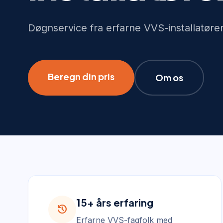
Døgnservice fra erfarne VVS-installatøre
Beregn din pris
Om os
15+ års erfaring
history
Erfarne VVS-fagfolk med