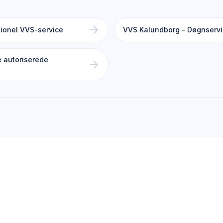
arrow_forward
ionel VVS-service
VVS Kalundborg - Døgnservi
e autoriserede
arrow_forward