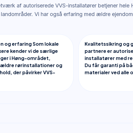
etværk af autoriserede VVS-installatører betjener hel
 landområder. Vi har også erfaring med ældre ejend
en og erfaring Som lokale
Kvalitetssikring og 
re kender vi de særlige
partnere er autoris
nger i Høng-området,
installatører med re
ældre rørinstallationer og
Du får garanti på b
rhold, der påvirker VVS-
materialer ved alle 