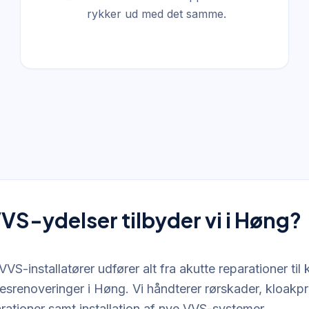
rykker ud med det samme.
VVS-ydelser tilbyder vi i Høng?
VVS-installatører udfører alt fra akutte reparationer til
srenoveringer i Høng. Vi håndterer rørskader, kloakp
rationer samt installation af nye VVS-systemer.