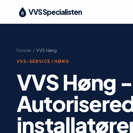
VVS Specialisten
Forside
/
VVS
Høng
VVS-SERVICE I
HØNG
VVS Høng -
Autorisere
installatøre