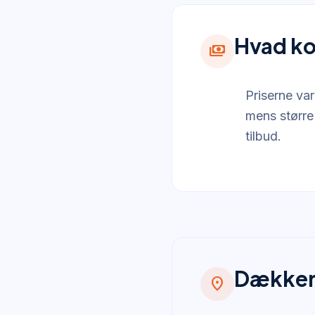
Hvad ko
payments
Priserne var
mens større 
tilbud.
Dækker
location_on