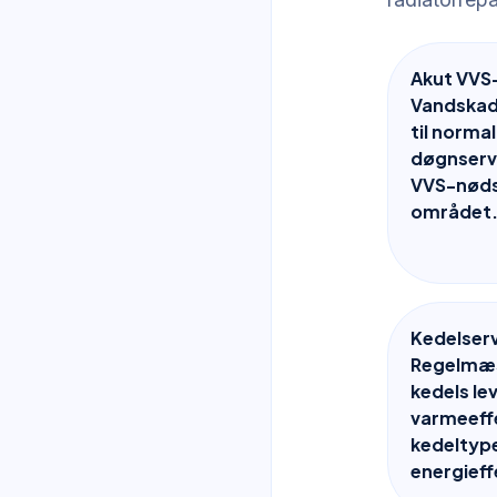
Akut VVS
Vandskade
til norma
døgnservi
VVS-nødsi
området
Kedelser
Regelmæs
kedels le
varmeeffe
kedeltype
energieff