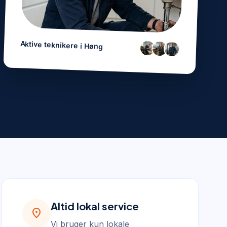
Aktive teknikere i
Høng
Altid lokal service
location_on
Vi bruger kun lokale