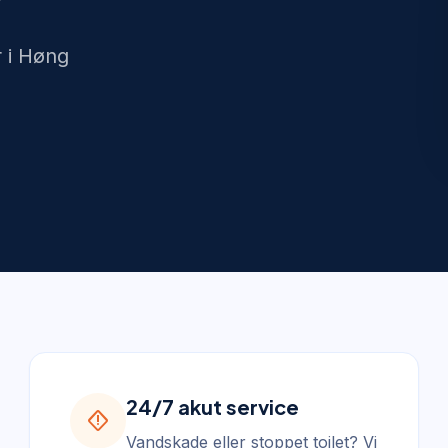
r i Høng
24/7 akut service
emergency_home
Vandskade eller stoppet toilet? Vi