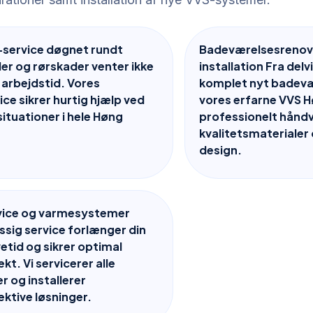
-service døgnet rundt
Badeværelsesrenov
r og rørskader venter ikke
installation Fra delv
l arbejdstid. Vores
komplet nyt badevæ
ce sikrer hurtig hjælp ved
vores erfarne VVS H
tuationer i hele Høng
professionelt hån
.
kvalitetsmateriale
design.
vice og varmesystemer
sig service forlænger din
vetid og sikrer optimal
kt. Vi servicerer alle
r og installerer
ektive løsninger.