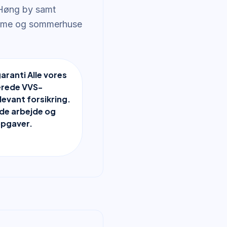
e Høng by samt
omme og sommerhuse
garanti Alle vores
erede VVS-
levant forsikring.
åde arbejde og
opgaver.