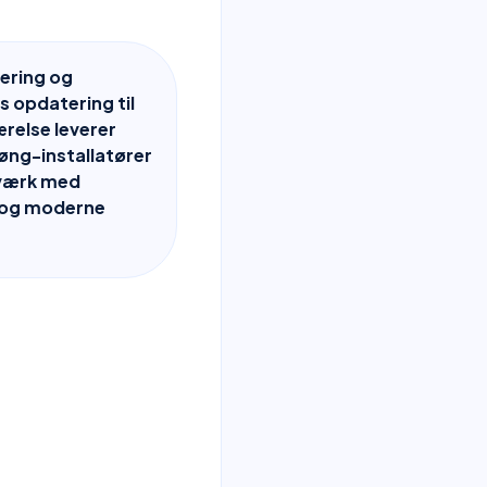
ering og
is opdatering til
relse leverer
øng-installatører
dværk med
r og moderne