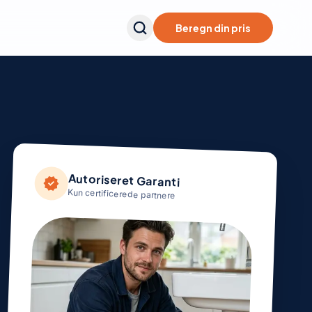
Beregn din pris
Autoriseret Garanti
verified
Kun certificerede partnere