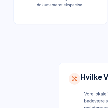
dokumenteret ekspertise.
Hvilke 
handyman
Vore lokale 
badeværelse
radiatorrepa