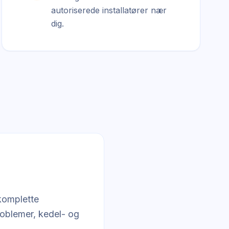
autoriserede installatører nær
dig.
 komplette
roblemer, kedel- og