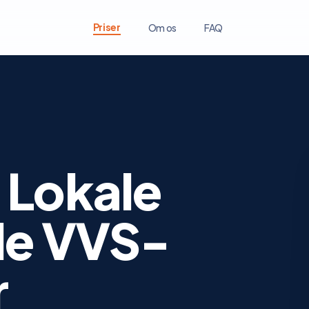
Priser
Om os
FAQ
 Lokale
de VVS-
r