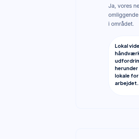
Ja, vores n
omliggende
i området.
Lokal vid
håndværke
udfordri
herunder 
lokale fo
arbejdet.