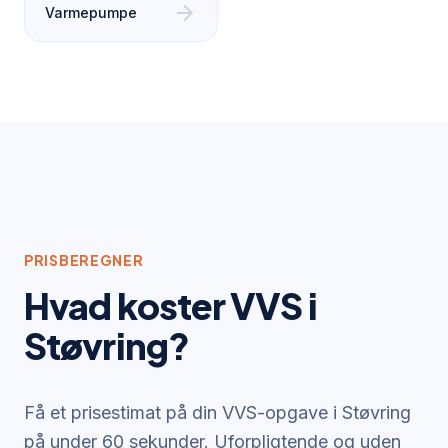
arrow_forward
Varmepumpe
PRISBEREGNER
Hvad koster VVS i
Støvring
?
Få et prisestimat på din VVS-opgave i
Støvring
på under 60 sekunder. Uforpligtende og uden