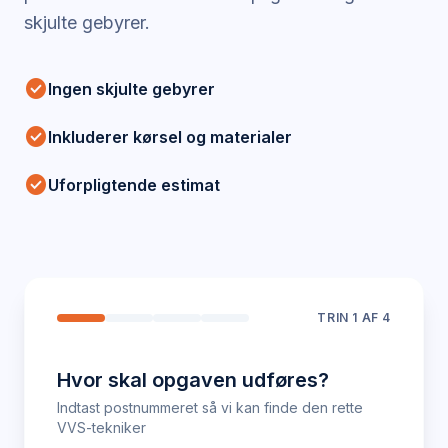
skjulte gebyrer.
check_circle
Ingen skjulte gebyrer
check_circle
Inkluderer kørsel og materialer
check_circle
Uforpligtende estimat
TRIN
1
AF 4
Hvor skal opgaven udføres?
Indtast postnummeret så vi kan finde den rette
VVS-tekniker