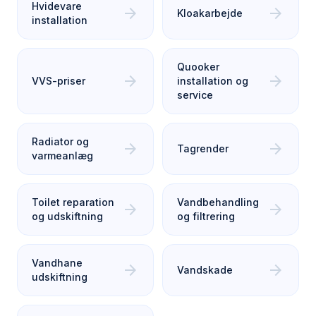
Hvidevare
arrow_forward
arrow_forward
Kloakarbejde
installation
Quooker
arrow_forward
arrow_forward
VVS-priser
installation og
service
Radiator og
arrow_forward
arrow_forward
Tagrender
varmeanlæg
Toilet reparation
Vandbehandling
arrow_forward
arrow_forward
og udskiftning
og filtrering
Vandhane
arrow_forward
arrow_forward
Vandskade
udskiftning