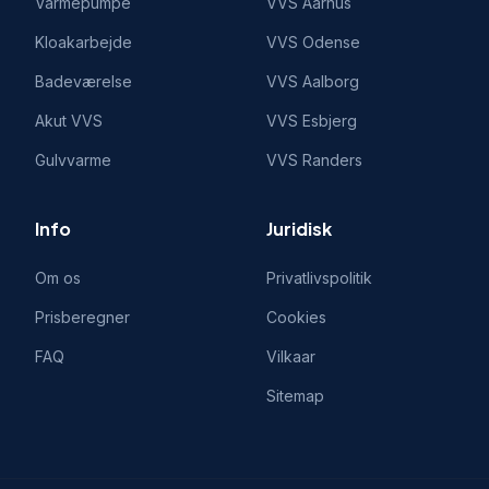
Varmepumpe
VVS
Aarhus
Kloakarbejde
VVS
Odense
Badeværelse
VVS
Aalborg
Akut VVS
VVS
Esbjerg
Gulvvarme
VVS
Randers
Info
Juridisk
Om os
Privatlivspolitik
Prisberegner
Cookies
FAQ
Vilkaar
Sitemap