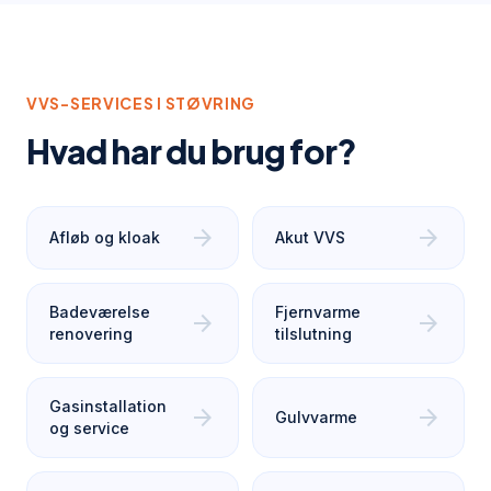
VVS-SERVICES I
STØVRING
Hvad har du brug for?
arrow_forward
arrow_forward
Afløb og kloak
Akut VVS
Badeværelse
Fjernvarme
arrow_forward
arrow_forward
renovering
tilslutning
Gasinstallation
arrow_forward
arrow_forward
Gulvvarme
og service