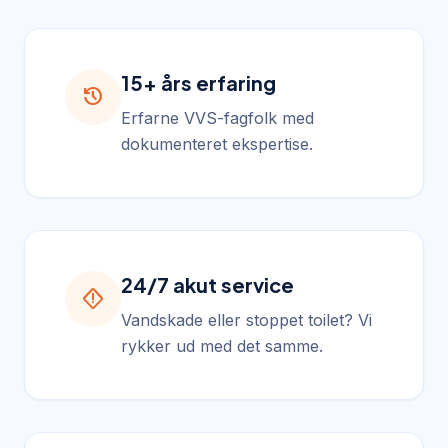
15+ års erfaring
history
Erfarne VVS-fagfolk med
dokumenteret ekspertise.
24/7 akut service
emergency_home
Vandskade eller stoppet toilet? Vi
rykker ud med det samme.