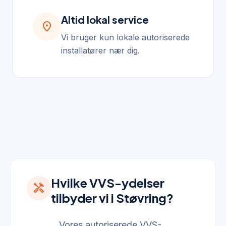
Altid lokal service
location_on
Vi bruger kun lokale autoriserede
installatører nær dig.
Hvilke VVS-ydelser
handyman
tilbyder vi i Støvring?
Vores autoriserede VVS-