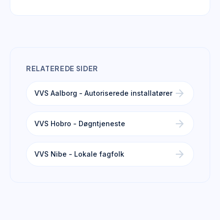
RELATEREDE SIDER
arrow_forward
VVS Aalborg - Autoriserede installatører
arrow_forward
VVS Hobro - Døgntjeneste
arrow_forward
VVS Nibe - Lokale fagfolk