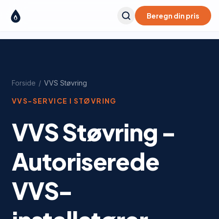
Beregn din pris
Forside
/
VVS
Støvring
VVS-SERVICE I
STØVRING
VVS Støvring -
Autoriserede
VVS-