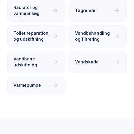
Radiator og
arrow_forward
arrow_forward
Tagrender
varmeanlæg
Toilet reparation
Vandbehandling
arrow_forward
arrow_forward
og udskiftning
og filtrering
Vandhane
arrow_forward
arrow_forward
Vandskade
udskiftning
arrow_forward
Varmepumpe