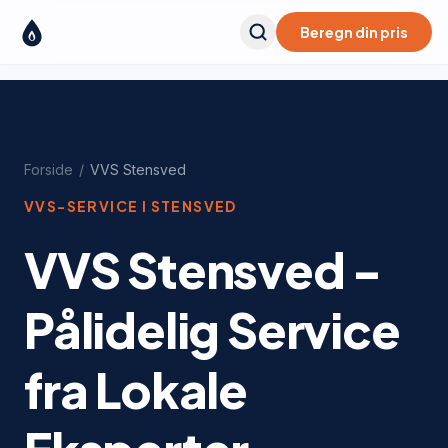
Beregn din pris
Forside
/
VVS
Stensved
VVS-SERVICE I
STENSVED
VVS Stensved -
Pålidelig Service
fra Lokale