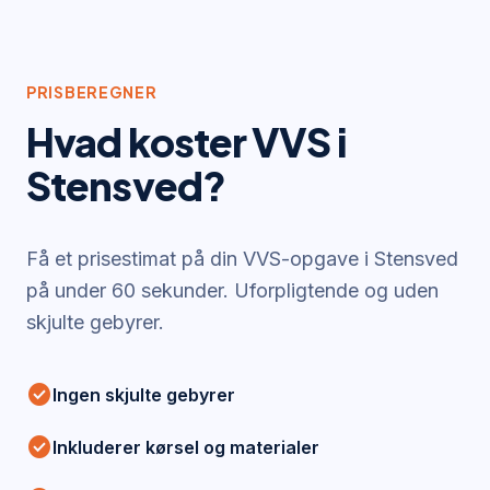
PRISBEREGNER
Hvad koster VVS i
Stensved
?
Få et prisestimat på din VVS-opgave i
Stensved
på under 60 sekunder. Uforpligtende og uden
skjulte gebyrer.
check_circle
Ingen skjulte gebyrer
check_circle
Inkluderer kørsel og materialer