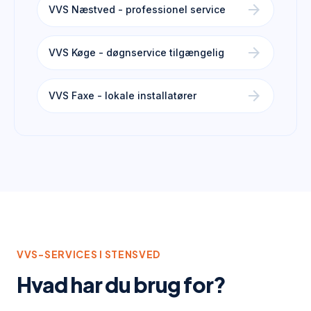
arrow_forward
VVS Næstved - professionel service
arrow_forward
VVS Køge - døgnservice tilgængelig
arrow_forward
VVS Faxe - lokale installatører
VVS-SERVICES I
STENSVED
Hvad har du brug for?