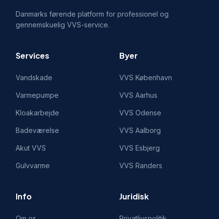
Danmarks førende platform for professionel og
gennemskuelig VVS-service.
Services
Byer
Vandskade
VVS
København
Varmepumpe
VVS
Aarhus
Kloakarbejde
VVS
Odense
Badeværelse
VVS
Aalborg
Akut VVS
VVS
Esbjerg
Gulvvarme
VVS
Randers
Info
Juridisk
Om os
Privatlivspolitik