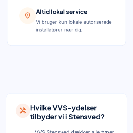
Altid lokal service
location_on
Vi bruger kun lokale autoriserede
installatører nær dig.
Hvilke VVS-ydelser
handyman
tilbyder vi i Stensved?
VVS Stensved dækker alle typer