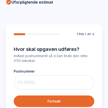
check_circle
Uforpligtende estimat
TRIN
1
AF 4
Hvor skal opgaven udføres?
Indtast postnummeret så vi kan finde den rette
VVS-tekniker
Postnummer
Fortsæt