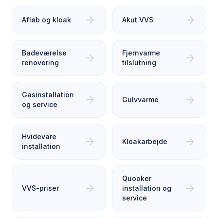
arrow_forward
arrow_forward
Afløb og kloak
Akut VVS
Badeværelse
Fjernvarme
arrow_forward
arrow_forward
renovering
tilslutning
Gasinstallation
arrow_forward
arrow_forward
Gulvvarme
og service
Hvidevare
arrow_forward
arrow_forward
Kloakarbejde
installation
Quooker
arrow_forward
arrow_forward
VVS-priser
installation og
service