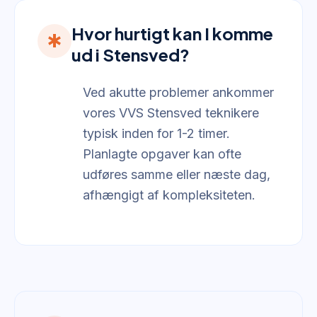
Hvor hurtigt kan I komme
emergency
ud i Stensved?
Ved akutte problemer ankommer
vores VVS Stensved teknikere
typisk inden for 1-2 timer.
Planlagte opgaver kan ofte
udføres samme eller næste dag,
afhængigt af kompleksiteten.