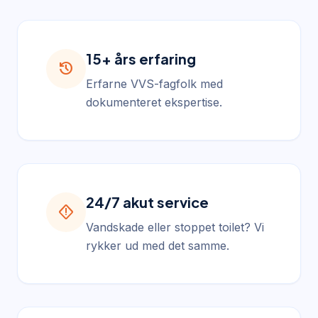
15+ års erfaring
history
Erfarne VVS-fagfolk med
dokumenteret ekspertise.
24/7 akut service
emergency_home
Vandskade eller stoppet toilet? Vi
rykker ud med det samme.