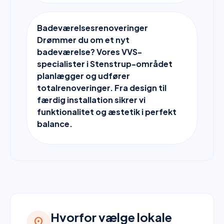
Badeværelsesrenoveringer
Drømmer du om et nyt
badeværelse? Vores VVS-
specialister i Stenstrup-området
planlægger og udfører
totalrenoveringer. Fra design til
færdig installation sikrer vi
funktionalitet og æstetik i perfekt
balance.
Hvorfor vælge lokale
location_on