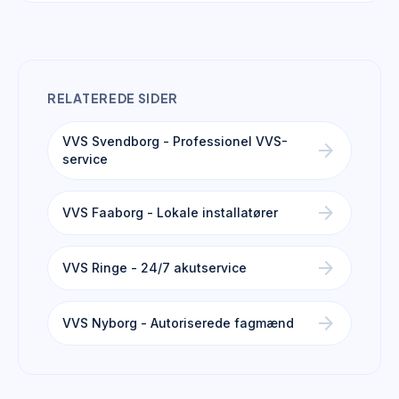
RELATEREDE SIDER
VVS Svendborg - Professionel VVS-
arrow_forward
service
arrow_forward
VVS Faaborg - Lokale installatører
arrow_forward
VVS Ringe - 24/7 akutservice
arrow_forward
VVS Nyborg - Autoriserede fagmænd