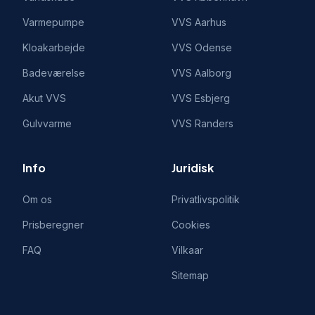
Varmepumpe
VVS
Aarhus
Kloakarbejde
VVS
Odense
Badeværelse
VVS
Aalborg
Akut VVS
VVS
Esbjerg
Gulvvarme
VVS
Randers
Info
Juridisk
Om os
Privatlivspolitik
Prisberegner
Cookies
FAQ
Vilkaar
Sitemap