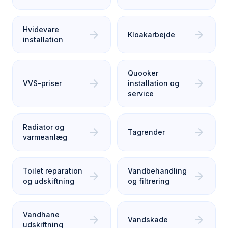
Hvidevare
arrow_forward
arrow_forward
Kloakarbejde
installation
Quooker
arrow_forward
arrow_forward
VVS-priser
installation og
service
Radiator og
arrow_forward
arrow_forward
Tagrender
varmeanlæg
Toilet reparation
Vandbehandling
arrow_forward
arrow_forward
og udskiftning
og filtrering
Vandhane
arrow_forward
arrow_forward
Vandskade
udskiftning