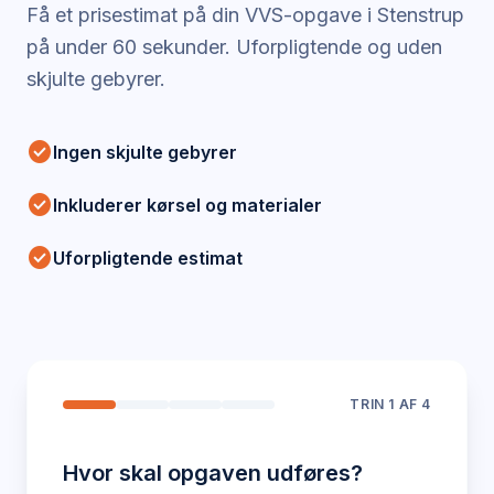
Få et prisestimat på din VVS-opgave i
Stenstrup
på under 60 sekunder. Uforpligtende og uden
skjulte gebyrer.
check_circle
Ingen skjulte gebyrer
check_circle
Inkluderer kørsel og materialer
check_circle
Uforpligtende estimat
TRIN
1
AF 4
Hvor skal opgaven udføres?