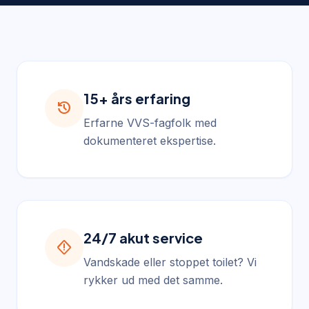
15+ års erfaring
history
Erfarne VVS-fagfolk med
dokumenteret ekspertise.
24/7 akut service
emergency_home
Vandskade eller stoppet toilet? Vi
rykker ud med det samme.