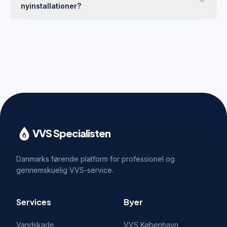
nyinstallationer?
VVS Specialisten
Danmarks førende platform for professionel og
gennemskuelig VVS-service.
Services
Byer
Vandskade
VVS
København