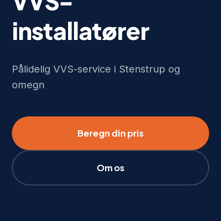
VVS-
installatører
Pålidelig VVS-service i Stenstrup og
omegn
Beregn din pris
Om os