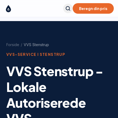
Beregn din pris
Forside
/
VVS
Stenstrup
VVS-SERVICE I
STENSTRUP
VVS Stenstrup -
Lokale
Autoriserede