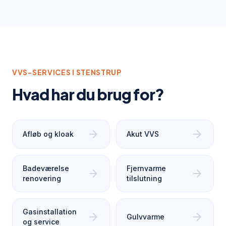
VVS-SERVICES I
STENSTRUP
Hvad har du brug for?
arrow_forward
arrow_forward
Afløb og kloak
Akut VVS
Badeværelse
Fjernvarme
arrow_forward
arrow_forward
renovering
tilslutning
Gasinstallation
arrow_forward
arrow_forward
Gulvvarme
og service