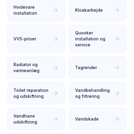
Hvidevare
arrow_forward
arrow_forward
Kloakarbejde
installation
Quooker
arrow_forward
arrow_forward
VVS-priser
installation og
service
Radiator og
arrow_forward
arrow_forward
Tagrender
varmeanlæg
Toilet reparation
Vandbehandling
arrow_forward
arrow_forward
og udskiftning
og filtrering
Vandhane
arrow_forward
arrow_forward
Vandskade
udskiftning