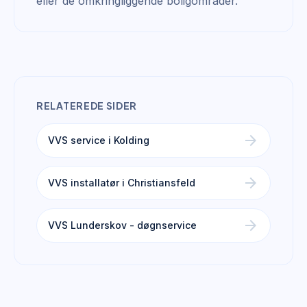
eller de omkringliggende boligområder.
RELATEREDE SIDER
arrow_forward
VVS service i Kolding
arrow_forward
VVS installatør i Christiansfeld
arrow_forward
VVS Lunderskov - døgnservice