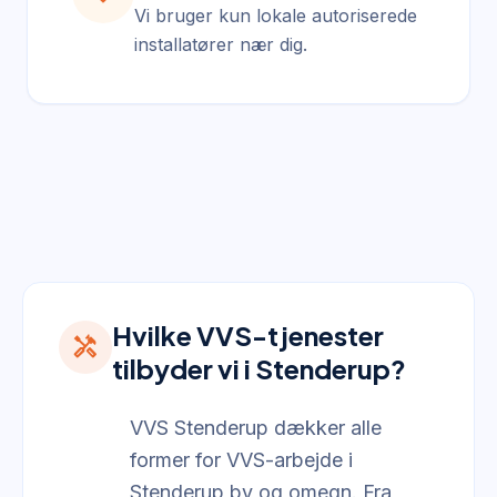
Vi bruger kun lokale autoriserede
installatører nær dig.
Hvilke VVS-tjenester
handyman
tilbyder vi i Stenderup?
VVS Stenderup dækker alle
former for VVS-arbejde i
Stenderup by og omegn. Fra