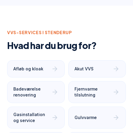
VVS-SERVICES I
STENDERUP
Hvad har du brug for?
arrow_forward
arrow_forward
Afløb og kloak
Akut VVS
Badeværelse
Fjernvarme
arrow_forward
arrow_forward
renovering
tilslutning
Gasinstallation
arrow_forward
arrow_forward
Gulvvarme
og service