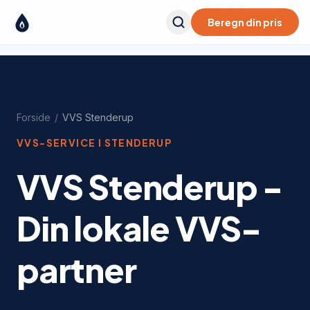
Beregn din pris
Forside
/
VVS
Stenderup
VVS-SERVICE I
STENDERUP
VVS Stenderup -
Din lokale VVS-
partner