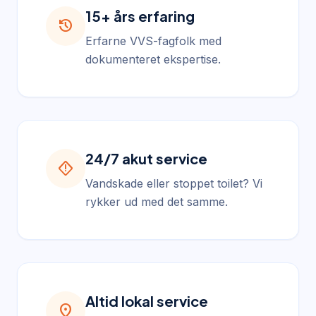
15+ års erfaring
history
Erfarne VVS-fagfolk med
dokumenteret ekspertise.
24/7 akut service
emergency_home
Vandskade eller stoppet toilet? Vi
rykker ud med det samme.
Altid lokal service
location_on