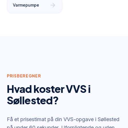
arrow_forward
Varmepumpe
PRISBEREGNER
Hvad koster VVS i
Søllested
?
Få et prisestimat på din VVS-opgave i
Søllested
på under 60 sekunder. Uforpligtende og uden