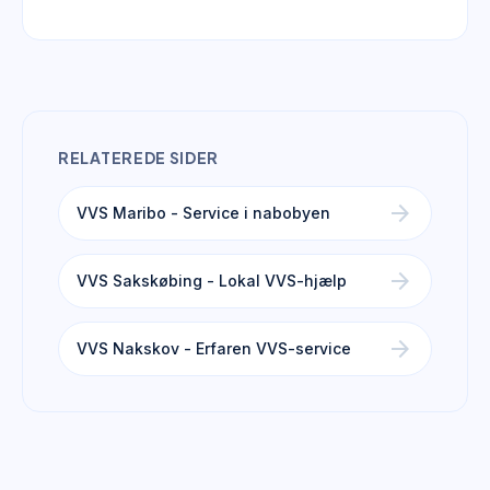
RELATEREDE SIDER
arrow_forward
VVS Maribo - Service i nabobyen
arrow_forward
VVS Sakskøbing - Lokal VVS-hjælp
arrow_forward
VVS Nakskov - Erfaren VVS-service