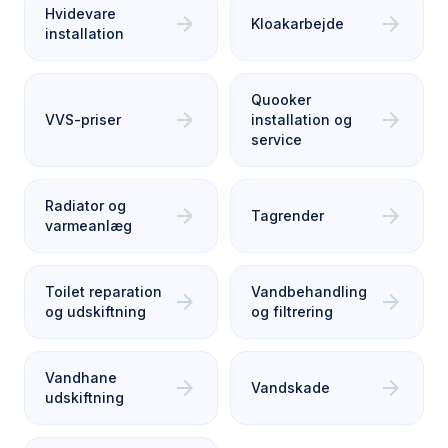
Hvidevare
arrow_forward
arrow_forward
Kloakarbejde
installation
Quooker
arrow_forward
arrow_forward
VVS-priser
installation og
service
Radiator og
arrow_forward
arrow_forward
Tagrender
varmeanlæg
Toilet reparation
Vandbehandling
arrow_forward
arrow_forward
og udskiftning
og filtrering
Vandhane
arrow_forward
arrow_forward
Vandskade
udskiftning