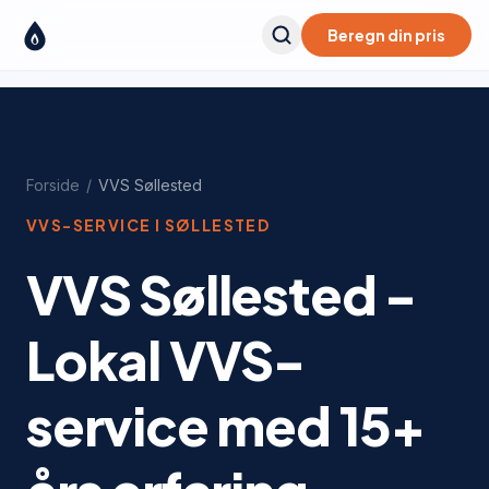
Beregn din pris
Forside
/
VVS
Søllested
VVS-SERVICE I
SØLLESTED
VVS Søllested -
Lokal VVS-
service med 15+