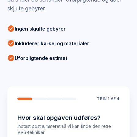
skjulte gebyrer.
check_circle
Ingen skjulte gebyrer
check_circle
Inkluderer kørsel og materialer
check_circle
Uforpligtende estimat
TRIN
1
AF 4
Hvor skal opgaven udføres?
Indtast postnummeret så vi kan finde den rette
VVS-tekniker