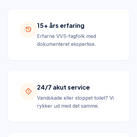
15+ års erfaring
history
Erfarne VVS-fagfolk med
dokumenteret ekspertise.
24/7 akut service
emergency_home
Vandskade eller stoppet toilet? Vi
rykker ud med det samme.