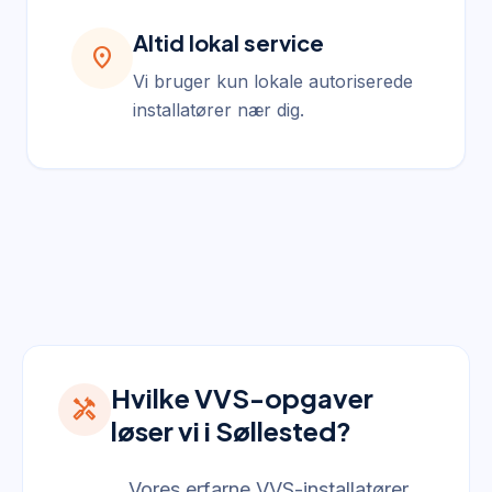
Altid lokal service
location_on
Vi bruger kun lokale autoriserede
installatører nær dig.
Hvilke VVS-opgaver
handyman
løser vi i Søllested?
Vores erfarne VVS-installatører