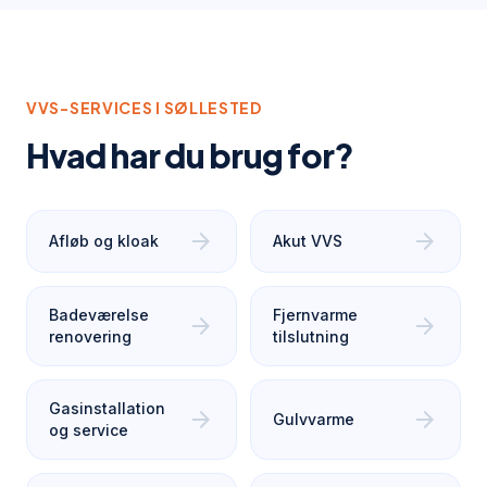
VVS-SERVICES I
SØLLESTED
Hvad har du brug for?
arrow_forward
arrow_forward
Afløb og kloak
Akut VVS
Badeværelse
Fjernvarme
arrow_forward
arrow_forward
renovering
tilslutning
Gasinstallation
arrow_forward
arrow_forward
Gulvvarme
og service