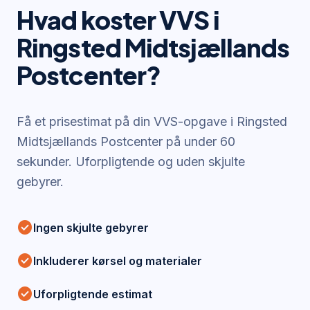
Hvad koster VVS i
Ringsted Midtsjællands
Postcenter
?
Få et prisestimat på din VVS-opgave i
Ringsted
Midtsjællands Postcenter
på under 60
sekunder. Uforpligtende og uden skjulte
gebyrer.
check_circle
Ingen skjulte gebyrer
check_circle
Inkluderer kørsel og materialer
check_circle
Uforpligtende estimat