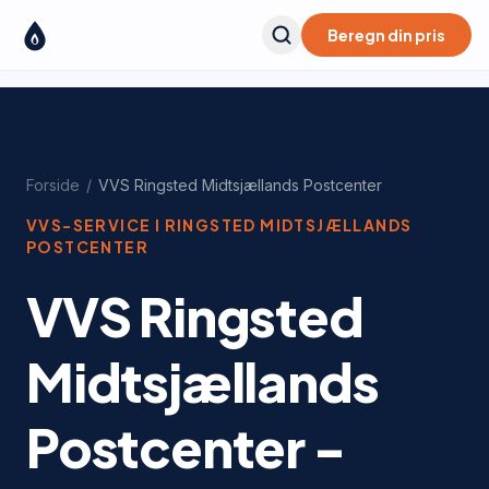
Beregn din pris
Forside
/
VVS
Ringsted Midtsjællands Postcenter
VVS-SERVICE I
RINGSTED MIDTSJÆLLANDS
POSTCENTER
VVS Ringsted
Midtsjællands
Postcenter -