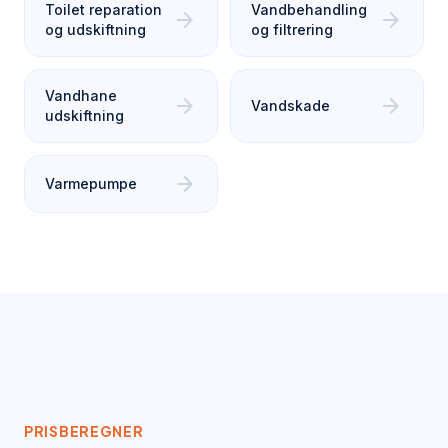
Toilet reparation
Vandbehandling
arrow_forward
arrow_forward
og udskiftning
og filtrering
Vandhane
arrow_forward
arrow_forward
Vandskade
udskiftning
arrow_forward
Varmepumpe
PRISBEREGNER