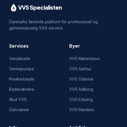
VVS Specialisten
Danmarks førende platform for professionel og
gennemskuelig VVS-service.
Services
Byer
Vandskade
VVS
København
Varmepumpe
VVS
Aarhus
Kloakarbejde
VVS
Odense
Badeværelse
VVS
Aalborg
Akut VVS
VVS
Esbjerg
Gulvvarme
VVS
Randers