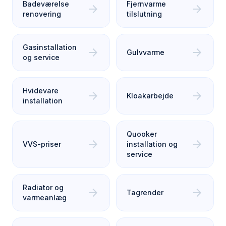
Badeværelse
Fjernvarme
arrow_forward
arrow_forward
renovering
tilslutning
Gasinstallation
arrow_forward
arrow_forward
Gulvvarme
og service
Hvidevare
arrow_forward
arrow_forward
Kloakarbejde
installation
Quooker
arrow_forward
arrow_forward
VVS-priser
installation og
service
Radiator og
arrow_forward
arrow_forward
Tagrender
varmeanlæg