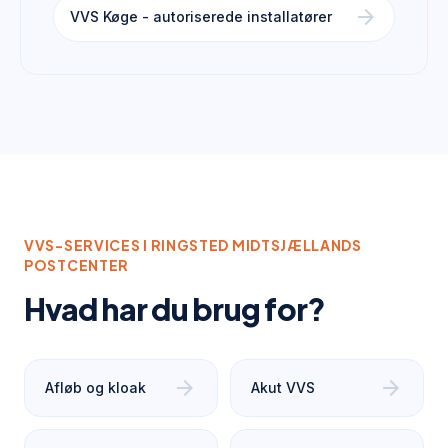
arrow_forward
VVS Køge - autoriserede installatører
VVS-SERVICES I
RINGSTED MIDTSJÆLLANDS
POSTCENTER
Hvad har du brug for?
arrow_forward
arrow_forward
Afløb og kloak
Akut VVS