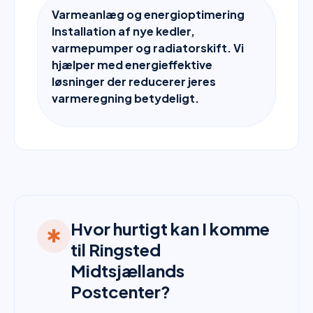
Varmeanlæg og energioptimering
Installation af nye kedler,
varmepumper og radiatorskift. Vi
hjælper med energieffektive
løsninger der reducerer jeres
varmeregning betydeligt.
Hvor hurtigt kan I komme
emergency
til Ringsted
Midtsjællands
Postcenter?