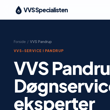
VVS Specialisten
Forside
/
VVS
Pandrup
VVS-SERVICE I
PANDRUP
VVS Pandru
Døgnservice
eksperter