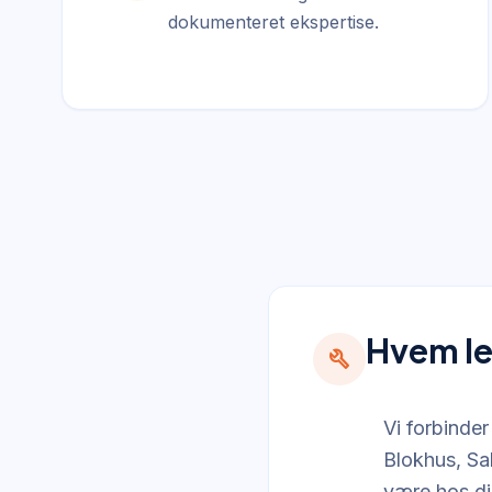
dokumenteret ekspertise.
Hvem le
build
Vi forbinde
Blokhus, Sa
være hos dig