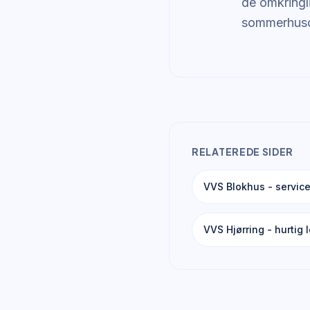
de omkringl
sommerhuso
RELATEREDE SIDER
VVS Blokhus - servic
VVS Hjørring - hurtig 