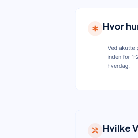
Hvor hu
emergency
Ved akutte 
inden for 1-
hverdag.
Hvilke 
handyman