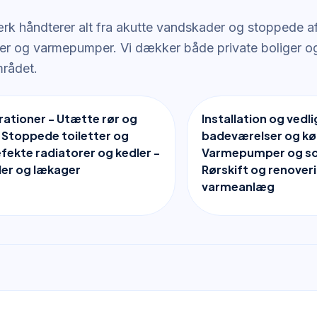
rk håndterer alt fra akutte vandskader og stoppede afl
r og varmepumper. Vi dækker både private boliger og 
rådet.
ationer - Utætte rør og
Installation og vedl
 Stoppede toiletter og
badeværelser og kø
efekte radiatorer og kedler -
Varmepumper og so
er og lækager
Rørskift og renoveri
varmeanlæg