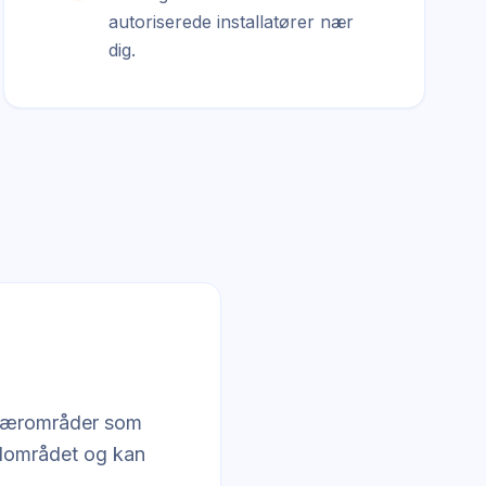
autoriserede installatører nær
dig.
g nærområder som
alområdet og kan