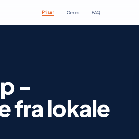
Priser
Om os
FAQ
p -
 fra lokale