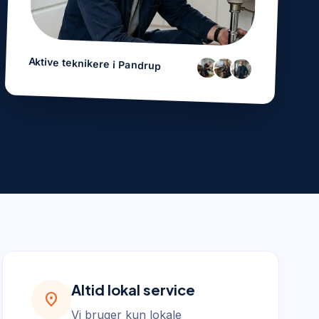
Aktive teknikere i
Pandrup
Altid lokal service
location_on
Vi bruger kun lokale