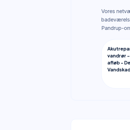
Vores netvæ
badeværelse
Pandrup-om
Akutrepar
vandrør -
afløb - D
Vandskad