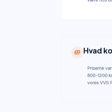
Hvad ko
payments
Priserne var
800-1200 kr.
vores VVS P