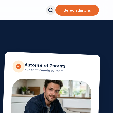
Beregn din pris
Autoriseret Garanti
verified
Kun certificerede partnere