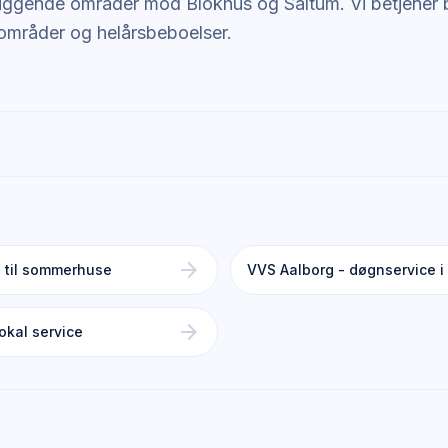
iggende områder mod Blokhus og Saltum. Vi betjener
mråder og helårsbeboelser.
arrow_forward
e til sommerhuse
VVS Aalborg - døgnservice i
arrow_forward
lokal service