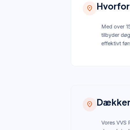
Hvorfor
location_on
Med over 15 
tilbyder dø
effektivt fø
Dækker 
location_on
Vores VVS P