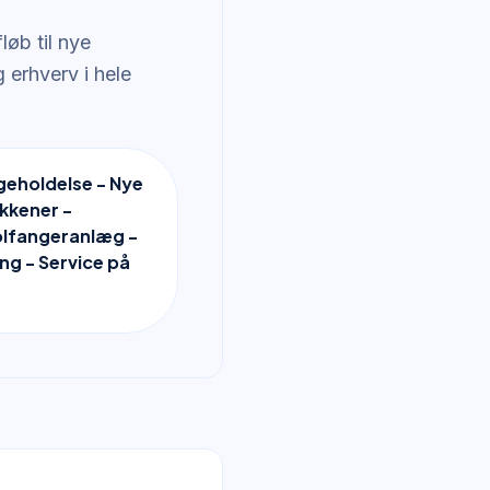
øb til nye
erhverv i hele
igeholdelse - Nye
kkener -
lfangeranlæg -
ng - Service på