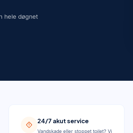
n hele døgnet
24/7 akut service
emergency_home
Vandskade eller stoppet toilet? Vi