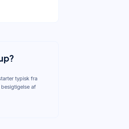
rup?
arter typisk fra
 besigtigelse af