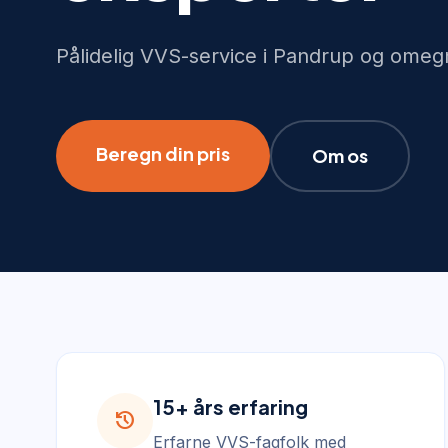
Pålidelig VVS-service i Pandrup og omeg
Beregn din pris
Om os
15+ års erfaring
history
Erfarne VVS-fagfolk med