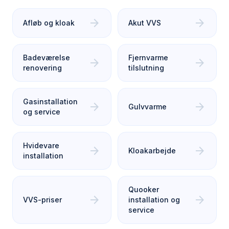
arrow_forward
arrow_forward
Afløb og kloak
Akut VVS
Badeværelse
Fjernvarme
arrow_forward
arrow_forward
renovering
tilslutning
Gasinstallation
arrow_forward
arrow_forward
Gulvvarme
og service
Hvidevare
arrow_forward
arrow_forward
Kloakarbejde
installation
Quooker
arrow_forward
arrow_forward
VVS-priser
installation og
service