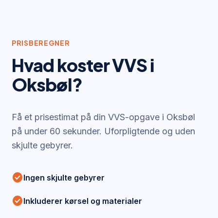
PRISBEREGNER
Hvad koster VVS i
Oksbøl
?
Få et prisestimat på din VVS-opgave i
Oksbøl
på under 60 sekunder. Uforpligtende og uden
skjulte gebyrer.
check_circle
Ingen skjulte gebyrer
check_circle
Inkluderer kørsel og materialer