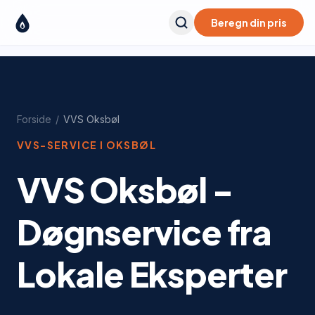
Beregn din pris
Forside
/
VVS
Oksbøl
VVS-SERVICE I
OKSBØL
VVS Oksbøl -
Døgnservice fra
Lokale Eksperter