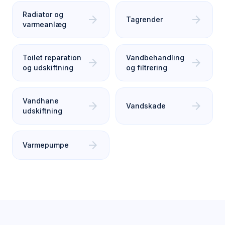
Radiator og
arrow_forward
arrow_forward
Tagrender
varmeanlæg
Toilet reparation
Vandbehandling
arrow_forward
arrow_forward
og udskiftning
og filtrering
Vandhane
arrow_forward
arrow_forward
Vandskade
udskiftning
arrow_forward
Varmepumpe