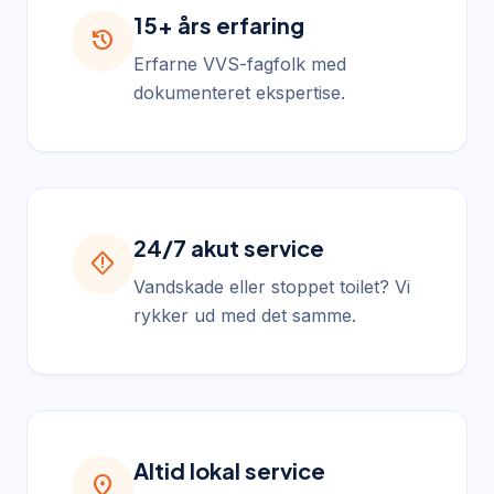
15+ års erfaring
history
Erfarne VVS-fagfolk med
dokumenteret ekspertise.
24/7 akut service
emergency_home
Vandskade eller stoppet toilet? Vi
rykker ud med det samme.
Altid lokal service
location_on