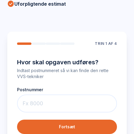
check_circle
Uforpligtende estimat
TRIN
1
AF 4
Hvor skal opgaven udføres?
Indtast postnummeret så vi kan finde den rette
VVS-tekniker
Postnummer
Fortsæt