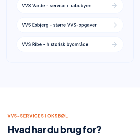
arrow_forward
VVS Varde - service i nabobyen
arrow_forward
VVS Esbjerg - større VVS-opgaver
arrow_forward
VVS Ribe - historisk byområde
VVS-SERVICES I
OKSBØL
Hvad har du brug for?