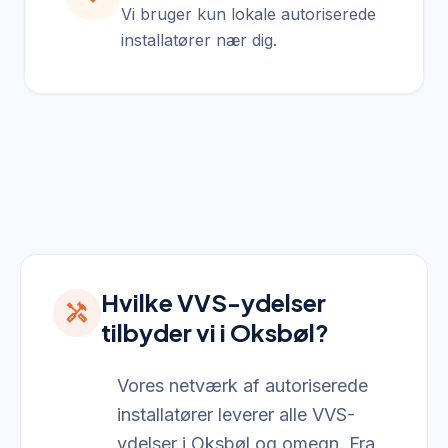
Vi bruger kun lokale autoriserede
installatører nær dig.
Hvilke VVS-ydelser
handyman
tilbyder vi i Oksbøl?
Vores netværk af autoriserede
installatører leverer alle VVS-
ydelser i Oksbøl og omegn. Fra