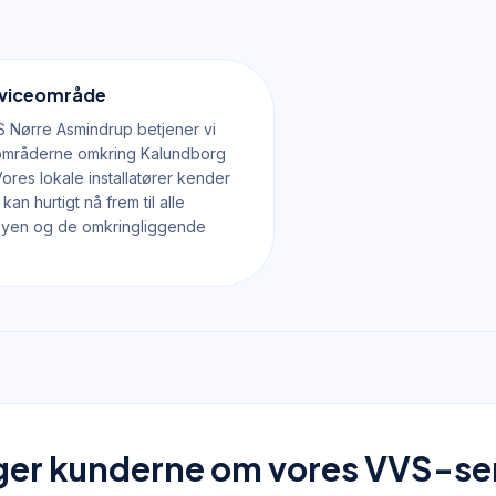
rviceområde
 Nørre Asmindrup betjener vi
mråderne omkring Kalundborg
res lokale installatører kender
an hurtigt nå frem til alle
 byen og de omkringliggende
ger kunderne om vores VVS-se