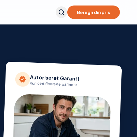
Beregn din pris
Autoriseret Garanti
verified
Kun certificerede partnere