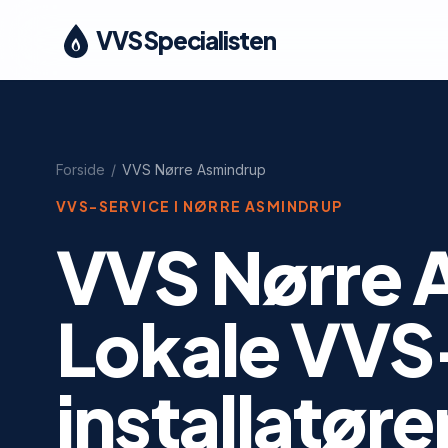
VVS Specialisten
Forside
/
VVS
Nørre Asmindrup
VVS-SERVICE I
NØRRE ASMINDRUP
VVS Nørre 
Lokale VVS
installatøre