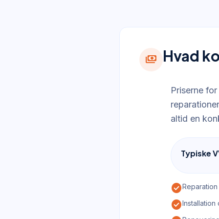
Hvad ko
payments
Priserne f
reparationer
altid en kon
Typiske V
check_circle
Reparation 
check_circle
Installatio