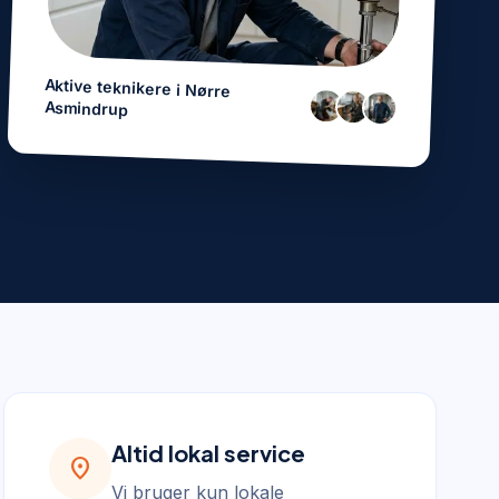
Aktive teknikere i
Nørre
Asmindrup
Altid lokal service
location_on
Vi bruger kun lokale