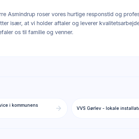
rre Asmindrup roser vores hurtige responstid og profe
r især, at vi holder aftaler og leverer kvalitetsarbejde t
ler os til familie og venner.
vice i kommunens
arrow_forward
VVS Gørlev - lokale installat