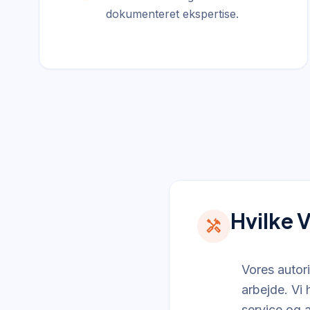
dokumenteret ekspertise.
Hvilke 
handyman
Vores autor
arbejde. Vi 
service og 