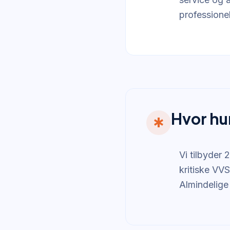
professionel
Hvor hu
emergency
Vi tilbyder
kritiske VVS
Almindelige 