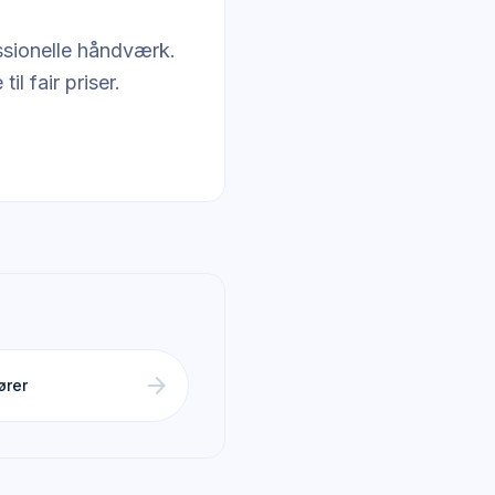
ssionelle håndværk.
il fair priser.
arrow_forward
ører