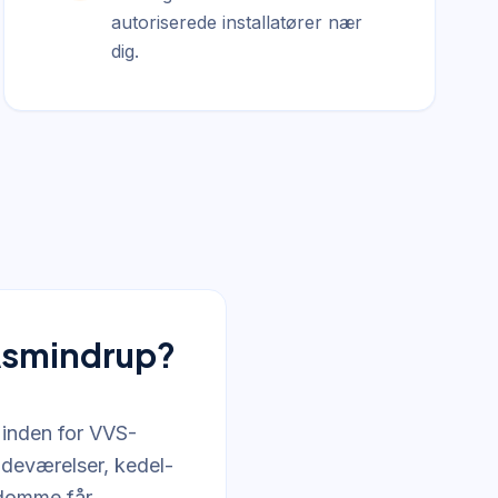
autoriserede installatører nær
dig.
 Asmindrup?
 inden for VVS-
badeværelser, kedel-
ndomme får