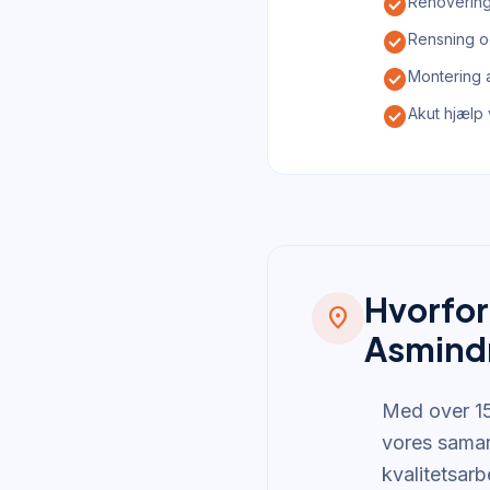
check_circle
Renovering
check_circle
Rensning o
check_circle
Montering 
check_circle
Akut hjælp
Hvorfor
location_on
Asmind
Med over 15 
vores samar
kvalitetsarb