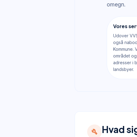
omegn.
Vores se
Udover VVS
også naboo
Kommune. Vo
området og k
adresser i
landsbyer.
Hvad si
build