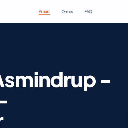
Priser
Om os
FAQ
Asmindrup -
-
r