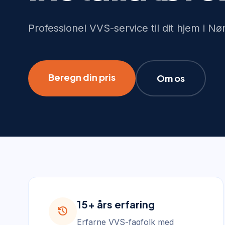
Professionel VVS-service til dit hjem i N
Beregn din pris
Om os
15+ års erfaring
history
Erfarne VVS-fagfolk med