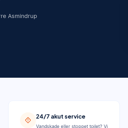
ørre Asmindrup
24/7 akut service
emergency_home
Vandskade eller stoppet toilet? Vi