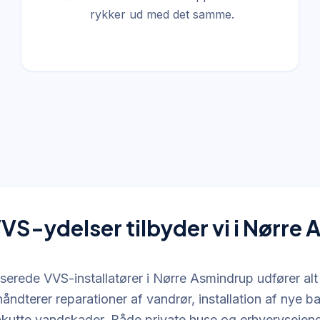
rykker ud med det samme.
VVS-ydelser tilbyder vi i Nørre
iserede VVS-installatører i Nørre Asmindrup udfører alt
håndterer reparationer af vandrør, installation af nye 
akutte vandskader. Både private huse og erhvervseje