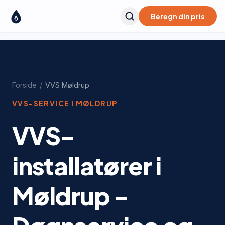
Beregn din pris
Forside
/
VVS
Møldrup
VVS-SERVICE I
MØLDRUP
VVS-
installatører i
Møldrup -