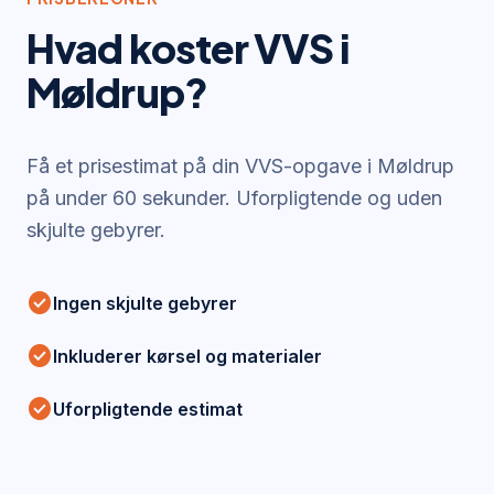
Hvad koster VVS i
Møldrup
?
Få et prisestimat på din VVS-opgave i
Møldrup
på under 60 sekunder. Uforpligtende og uden
skjulte gebyrer.
check_circle
Ingen skjulte gebyrer
check_circle
Inkluderer kørsel og materialer
check_circle
Uforpligtende estimat