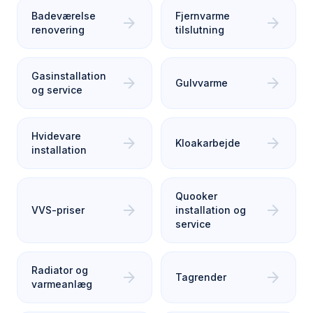
Badeværelse
Fjernvarme
arrow_forward
arrow_forward
renovering
tilslutning
Gasinstallation
arrow_forward
arrow_forward
Gulvvarme
og service
Hvidevare
arrow_forward
arrow_forward
Kloakarbejde
installation
Quooker
arrow_forward
arrow_forward
VVS-priser
installation og
service
Radiator og
arrow_forward
arrow_forward
Tagrender
varmeanlæg