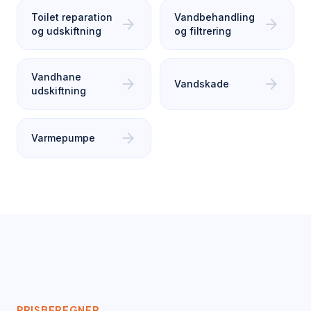
Toilet reparation
Vandbehandling
arrow_forward
arrow_forward
og udskiftning
og filtrering
Vandhane
arrow_forward
arrow_forward
Vandskade
udskiftning
arrow_forward
Varmepumpe
PRISBEREGNER