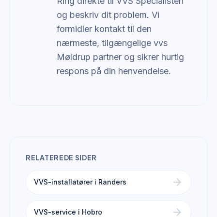
Ring direkte til VVS Specialisten
og beskriv dit problem. Vi
formidler kontakt til den
nærmeste, tilgængelige vvs
Møldrup partner og sikrer hurtig
respons på din henvendelse.
RELATEREDE SIDER
arrow_forward
VVS-installatører i Randers
arrow_forward
VVS-service i Hobro