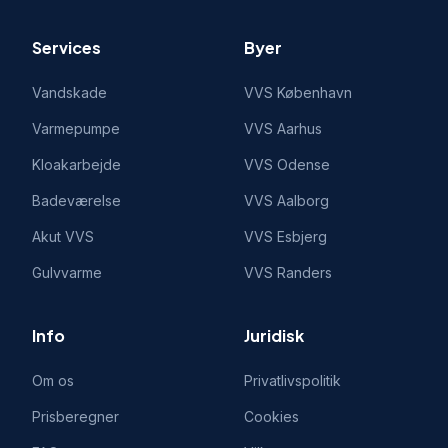
Services
Byer
Vandskade
VVS
København
Varmepumpe
VVS
Aarhus
Kloakarbejde
VVS
Odense
Badeværelse
VVS
Aalborg
Akut VVS
VVS
Esbjerg
Gulvvarme
VVS
Randers
Info
Juridisk
Om os
Privatlivspolitik
Prisberegner
Cookies