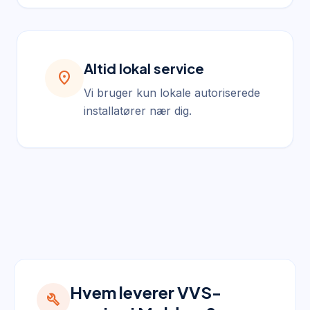
Altid lokal service
location_on
Vi bruger kun lokale autoriserede
installatører nær dig.
Hvem leverer VVS-
build