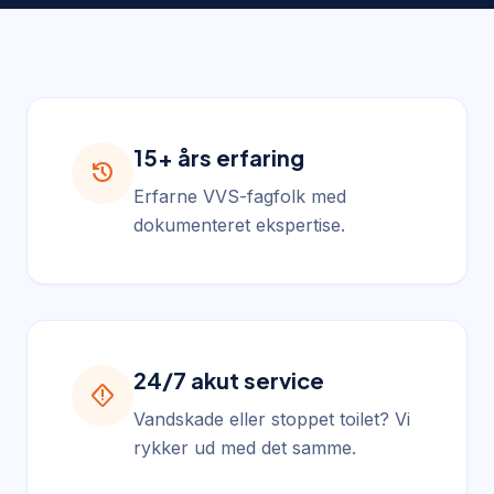
15+ års erfaring
history
Erfarne VVS-fagfolk med
dokumenteret ekspertise.
24/7 akut service
emergency_home
Vandskade eller stoppet toilet? Vi
rykker ud med det samme.