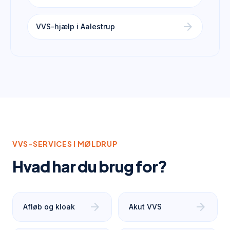
arrow_forward
VVS-hjælp i Aalestrup
VVS-SERVICES I
MØLDRUP
Hvad har du brug for?
arrow_forward
arrow_forward
Afløb og kloak
Akut VVS