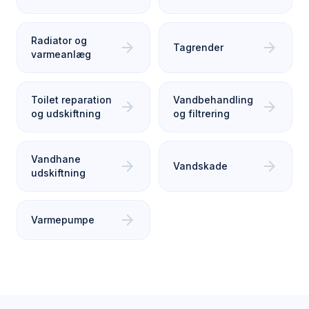
Radiator og
arrow_forward
arrow_forward
Tagrender
varmeanlæg
Toilet reparation
Vandbehandling
arrow_forward
arrow_forward
og udskiftning
og filtrering
Vandhane
arrow_forward
arrow_forward
Vandskade
udskiftning
arrow_forward
Varmepumpe