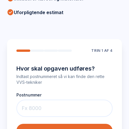
check_circle
Uforpligtende estimat
TRIN
1
AF 4
Hvor skal opgaven udføres?
Indtast postnummeret så vi kan finde den rette
VVS-tekniker
Postnummer