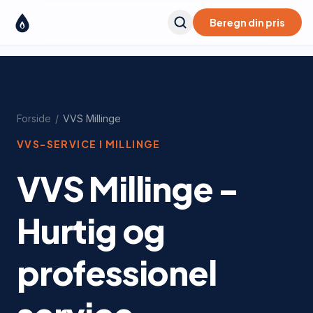
Beregn din pris
Forside
/
VVS
Millinge
VVS-SERVICE I
MILLINGE
VVS Millinge -
Hurtig og
professionel