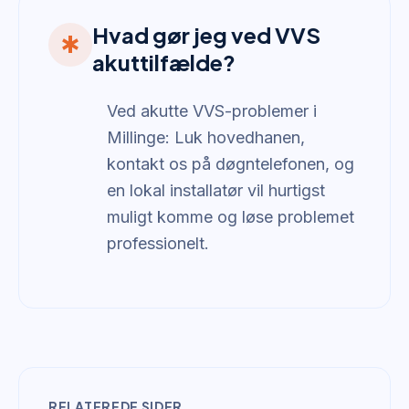
Hvad gør jeg ved VVS
emergency
akuttilfælde?
Ved akutte VVS-problemer i
Millinge: Luk hovedhanen,
kontakt os på døgntelefonen, og
en lokal installatør vil hurtigst
muligt komme og løse problemet
professionelt.
RELATEREDE SIDER