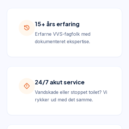
15+ års erfaring
history
Erfarne VVS-fagfolk med
dokumenteret ekspertise.
24/7 akut service
emergency_home
Vandskade eller stoppet toilet? Vi
rykker ud med det samme.