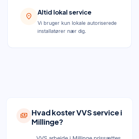
Altid lokal service
location_on
Vi bruger kun lokale autoriserede
installatører nær dig.
Hvad koster VVS service i
payments
Millinge?
VVS arbejde i Millinge prissættes