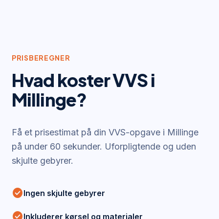
PRISBEREGNER
Hvad koster VVS i
Millinge
?
Få et prisestimat på din VVS-opgave i
Millinge
på under 60 sekunder. Uforpligtende og uden
skjulte gebyrer.
check_circle
Ingen skjulte gebyrer
check_circle
Inkluderer kørsel og materialer