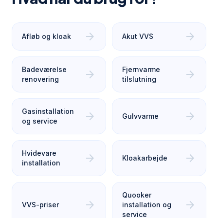
arrow_forward
arrow_forward
Afløb og kloak
Akut VVS
Badeværelse
Fjernvarme
arrow_forward
arrow_forward
renovering
tilslutning
Gasinstallation
arrow_forward
arrow_forward
Gulvvarme
og service
Hvidevare
arrow_forward
arrow_forward
Kloakarbejde
installation
Quooker
arrow_forward
arrow_forward
VVS-priser
installation og
service