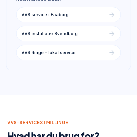
arrow_forward
VVS service i Faaborg
arrow_forward
VVS installatør Svendborg
arrow_forward
VVS Ringe - lokal service
VVS-SERVICES I
MILLINGE
Hvad har du brug for?