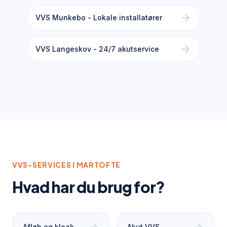
arrow_forward
VVS Munkebo - Lokale installatører
arrow_forward
VVS Langeskov - 24/7 akutservice
VVS-SERVICES I
MARTOFTE
Hvad har du brug for?
Afløb og kloak
Akut VVS