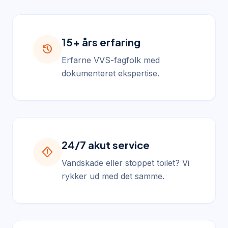
15+ års erfaring
history
Erfarne VVS-fagfolk med
dokumenteret ekspertise.
24/7 akut service
emergency_home
Vandskade eller stoppet toilet? Vi
rykker ud med det samme.