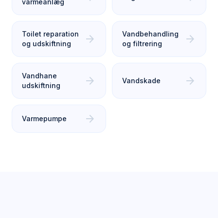
varmeanlæg
Toilet reparation
Vandbehandling
arrow_forward
arrow_forward
og udskiftning
og filtrering
Vandhane
arrow_forward
arrow_forward
Vandskade
udskiftning
arrow_forward
Varmepumpe