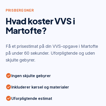
PRISBEREGNER
Hvad koster VVS i
Martofte
?
Få et prisestimat på din VVS-opgave i
Martofte
på under 60 sekunder. Uforpligtende og uden
skjulte gebyrer.
check_circle
Ingen skjulte gebyrer
check_circle
Inkluderer kørsel og materialer
check_circle
Uforpligtende estimat