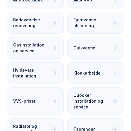
arrow_forward
arrow_forward
Badeværelse
Fjernvarme
arrow_forward
arrow_forward
renovering
tilslutning
Gasinstallation
arrow_forward
arrow_forward
Gulvvarme
og service
Hvidevare
arrow_forward
arrow_forward
Kloakarbejde
installation
Quooker
arrow_forward
arrow_forward
VVS-priser
installation og
service
Radiator og
arrow_forward
arrow_forward
Tagrender