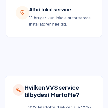
Altid lokal service
location_on
Vi bruger kun lokale autoriserede
installatører nær dig.
Hvilken VVS service
build
tilbydes i Martofte?
VVS Martofte dækker alle VVS-