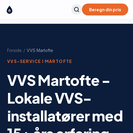
Beregn din pris
Forside
/
VVS
Martofte
VVS-SERVICE I
MARTOFTE
VVS Martofte -
Lokale VVS-
installatører med