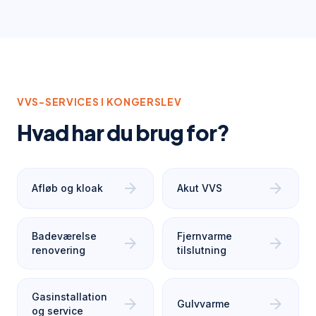
VVS-SERVICES I
KONGERSLEV
Hvad har du brug for?
arrow_forward
arrow_forward
Afløb og kloak
Akut VVS
Badeværelse
Fjernvarme
arrow_forward
arrow_forward
renovering
tilslutning
Gasinstallation
arrow_forward
arrow_forward
Gulvvarme
og service