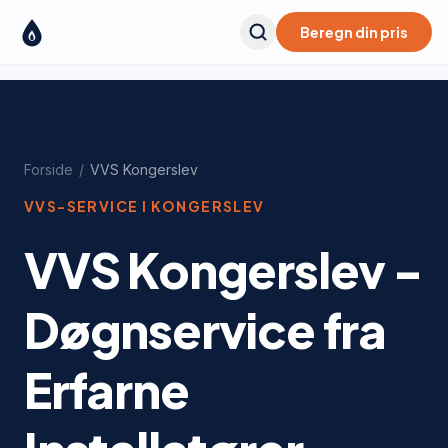
Beregn din pris
Forside
/
VVS
Kongerslev
VVS-SERVICE I
KONGERSLEV
VVS Kongerslev -
Døgnservice fra
Erfarne