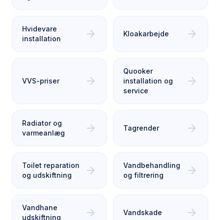
Hvidevare
arrow_forward
arrow_forward
Kloakarbejde
installation
Quooker
arrow_forward
arrow_forward
VVS-priser
installation og
service
Radiator og
arrow_forward
arrow_forward
Tagrender
varmeanlæg
Toilet reparation
Vandbehandling
arrow_forward
arrow_forward
og udskiftning
og filtrering
Vandhane
arrow_forward
arrow_forward
Vandskade
udskiftning