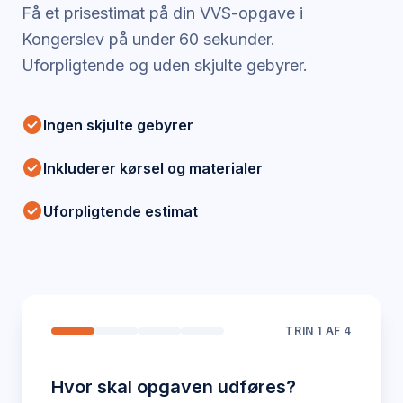
Få et prisestimat på din VVS-opgave i
Kongerslev
på under 60 sekunder.
Uforpligtende og uden skjulte gebyrer.
check_circle
Ingen skjulte gebyrer
check_circle
Inkluderer kørsel og materialer
check_circle
Uforpligtende estimat
TRIN
1
AF 4
Hvor skal opgaven udføres?