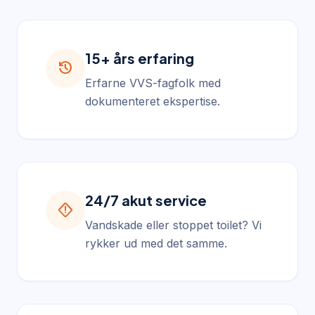
15+ års erfaring
history
Erfarne VVS-fagfolk med
dokumenteret ekspertise.
24/7 akut service
emergency_home
Vandskade eller stoppet toilet? Vi
rykker ud med det samme.