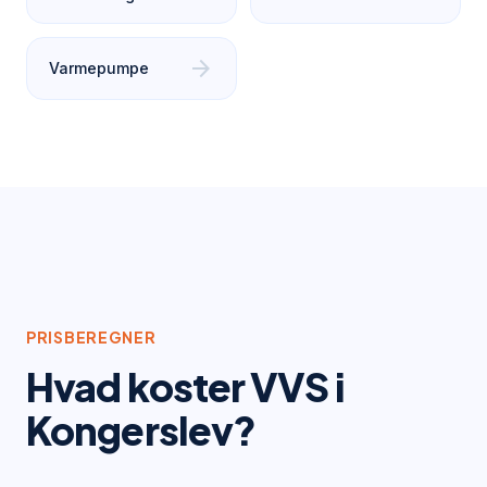
arrow_forward
Varmepumpe
PRISBEREGNER
Hvad koster VVS i
Kongerslev
?