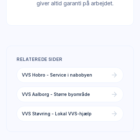
giver altid garanti på arbejdet.
RELATEREDE SIDER
arrow_forward
VVS Hobro - Service i nabobyen
arrow_forward
VVS Aalborg - Større byområde
arrow_forward
VVS Støvring - Lokal VVS-hjælp