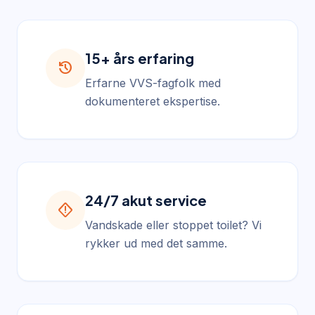
15+ års erfaring
history
Erfarne VVS-fagfolk med
dokumenteret ekspertise.
24/7 akut service
emergency_home
Vandskade eller stoppet toilet? Vi
rykker ud med det samme.