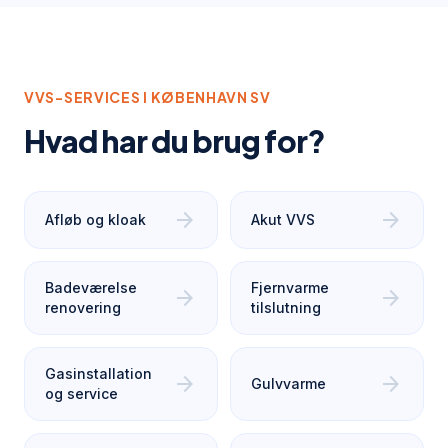
VVS-SERVICES I
KØBENHAVN SV
Hvad har du brug for?
arrow_forward
arrow_forward
Afløb og kloak
Akut VVS
Badeværelse
Fjernvarme
arrow_forward
arrow_forward
renovering
tilslutning
Gasinstallation
arrow_forward
arrow_forward
Gulvvarme
og service