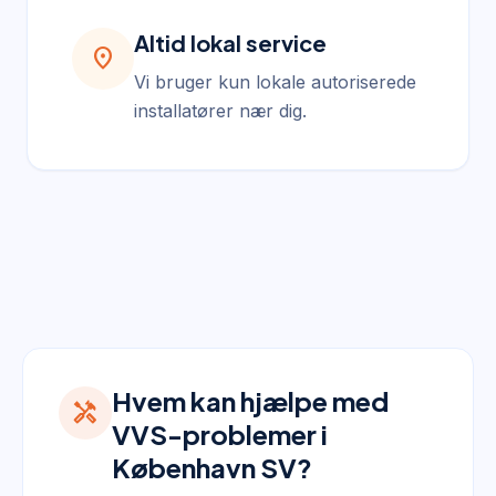
Altid lokal service
location_on
Vi bruger kun lokale autoriserede
installatører nær dig.
Hvem kan hjælpe med
handyman
VVS-problemer i
København SV?