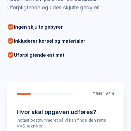
Uforpligtende og uden skjulte gebyrer.
check_circle
Ingen skjulte gebyrer
check_circle
Inkluderer kørsel og materialer
check_circle
Uforpligtende estimat
TRIN
1
AF 4
Hvor skal opgaven udføres?
Indtast postnummeret så vi kan finde den rette
VVS-tekniker