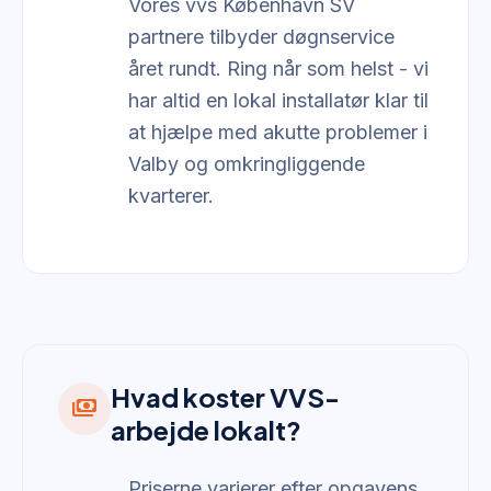
Vores vvs København SV
partnere tilbyder døgnservice
året rundt. Ring når som helst - vi
har altid en lokal installatør klar til
at hjælpe med akutte problemer i
Valby og omkringliggende
kvarterer.
Hvad koster VVS-
payments
arbejde lokalt?
Priserne varierer efter opgavens