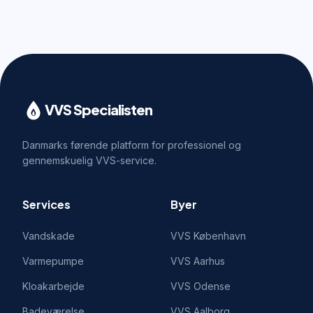
VVS Specialisten
Danmarks førende platform for professionel og
gennemskuelig VVS-service.
Services
Byer
Vandskade
VVS
København
Varmepumpe
VVS
Aarhus
Kloakarbejde
VVS
Odense
Badeværelse
VVS
Aalborg