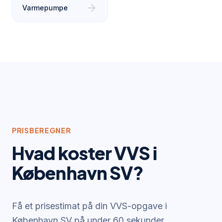
arrow_forward
Varmepumpe
PRISBEREGNER
Hvad koster VVS i
København SV
?
Få et prisestimat på din VVS-opgave i
København SV
på under 60 sekunder.