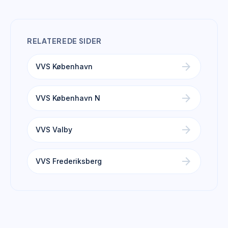
RELATEREDE SIDER
arrow_forward
VVS København
arrow_forward
VVS København N
arrow_forward
VVS Valby
arrow_forward
VVS Frederiksberg