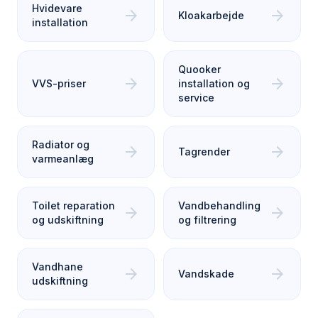
Hvidevare
arrow_forward
arrow_forward
Kloakarbejde
installation
Quooker
arrow_forward
arrow_forward
VVS-priser
installation og
service
Radiator og
arrow_forward
arrow_forward
Tagrender
varmeanlæg
Toilet reparation
Vandbehandling
arrow_forward
arrow_forward
og udskiftning
og filtrering
Vandhane
arrow_forward
arrow_forward
Vandskade
udskiftning