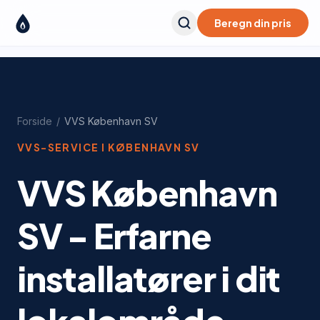
Beregn din pris
Forside
/
VVS
København SV
VVS-SERVICE I
KØBENHAVN SV
VVS København
SV - Erfarne
installatører i dit