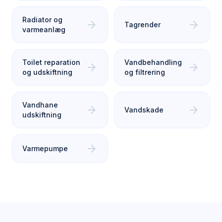
Radiator og
arrow_forward
arrow_forward
Tagrender
varmeanlæg
Toilet reparation
Vandbehandling
arrow_forward
arrow_forward
og udskiftning
og filtrering
Vandhane
arrow_forward
arrow_forward
Vandskade
udskiftning
arrow_forward
Varmepumpe