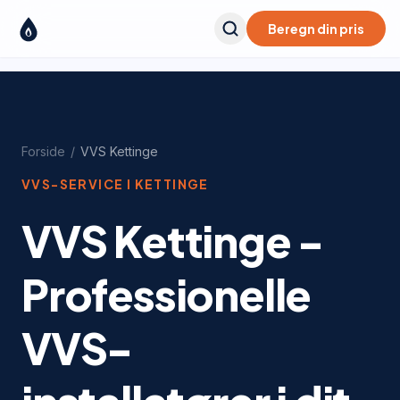
Beregn din pris
Forside
/
VVS
Kettinge
VVS-SERVICE I
KETTINGE
VVS Kettinge -
Professionelle
VVS-