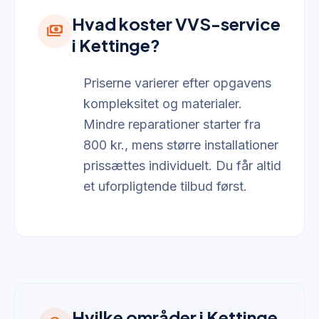
Hvad koster VVS-service
payments
i Kettinge?
Priserne varierer efter opgavens
kompleksitet og materialer.
Mindre reparationer starter fra
800 kr., mens større installationer
prissættes individuelt. Du får altid
et uforpligtende tilbud først.
Hvilke områder i Kettinge