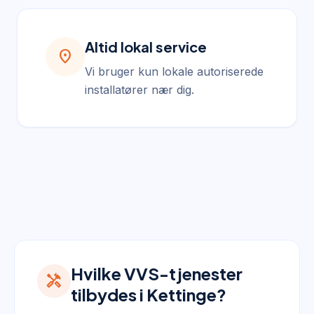
Altid lokal service
location_on
Vi bruger kun lokale autoriserede
installatører nær dig.
Hvilke VVS-tjenester
handyman
tilbydes i Kettinge?