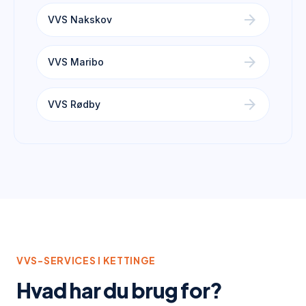
arrow_forward
VVS Nakskov
arrow_forward
VVS Maribo
arrow_forward
VVS Rødby
VVS-SERVICES I
KETTINGE
Hvad har du brug for?