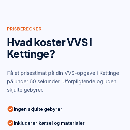
PRISBEREGNER
Hvad koster VVS i
Kettinge
?
Få et prisestimat på din VVS-opgave i
Kettinge
på under 60 sekunder. Uforpligtende og uden
skjulte gebyrer.
check_circle
Ingen skjulte gebyrer
check_circle
Inkluderer kørsel og materialer