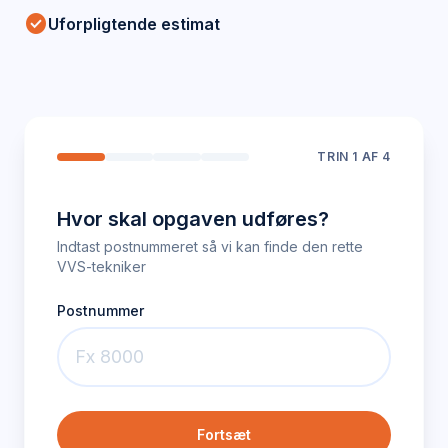
check_circle
Uforpligtende estimat
TRIN
1
AF 4
Hvor skal opgaven udføres?
Indtast postnummeret så vi kan finde den rette
VVS-tekniker
Postnummer
Fortsæt