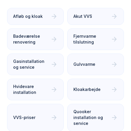
arrow_forward
arrow_forward
Afløb og kloak
Akut VVS
Badeværelse
Fjernvarme
arrow_forward
arrow_forward
renovering
tilslutning
Gasinstallation
arrow_forward
arrow_forward
Gulvvarme
og service
Hvidevare
arrow_forward
arrow_forward
Kloakarbejde
installation
Quooker
arrow_forward
arrow_forward
VVS-priser
installation og
service