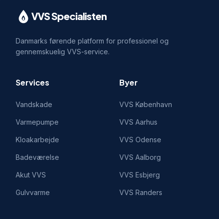
VVS Specialisten
Danmarks førende platform for professionel og
gennemskuelig VVS-service.
Services
Byer
Vandskade
VVS
København
Varmepumpe
VVS
Aarhus
Kloakarbejde
VVS
Odense
Badeværelse
VVS
Aalborg
Akut VVS
VVS
Esbjerg
Gulvvarme
VVS
Randers