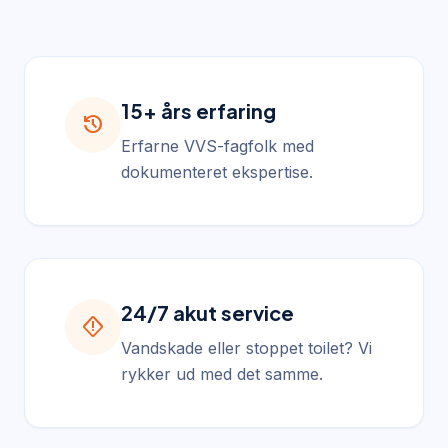
15+ års erfaring
history
Erfarne VVS-fagfolk med
dokumenteret ekspertise.
24/7 akut service
emergency_home
Vandskade eller stoppet toilet? Vi
rykker ud med det samme.