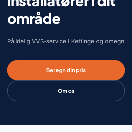
installatører i dit
område
Pålidelig VVS-service i Kettinge og omegn
Beregn din pris
Om os