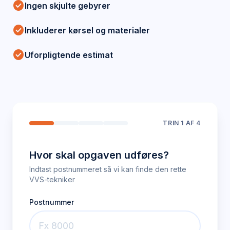
check_circle
Ingen skjulte gebyrer
check_circle
Inkluderer kørsel og materialer
check_circle
Uforpligtende estimat
TRIN
1
AF 4
Hvor skal opgaven udføres?
Indtast postnummeret så vi kan finde den rette
VVS-tekniker
Postnummer