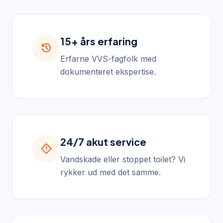
15+ års erfaring
history
Erfarne VVS-fagfolk med
dokumenteret ekspertise.
24/7 akut service
emergency_home
Vandskade eller stoppet toilet? Vi
rykker ud med det samme.