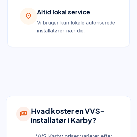
Altid lokal service
location_on
Vi bruger kun lokale autoriserede
installatører nær dig.
Hvad koster en VVS-
payments
installatør i Karby?
VVS Karby priser varierer efter