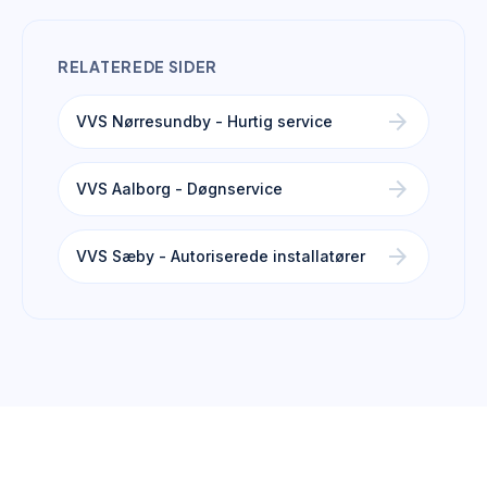
RELATEREDE SIDER
arrow_forward
VVS Nørresundby - Hurtig service
arrow_forward
VVS Aalborg - Døgnservice
arrow_forward
VVS Sæby - Autoriserede installatører