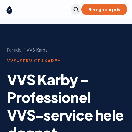
Beregn din pris
Forside
/
VVS
Karby
VVS-SERVICE I
KARBY
VVS Karby -
Professionel
VVS-service hele