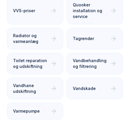
Quooker
arrow_forward
arrow_forward
VVS-priser
installation og
service
Radiator og
arrow_forward
arrow_forward
Tagrender
varmeanlæg
Toilet reparation
Vandbehandling
arrow_forward
arrow_forward
og udskiftning
og filtrering
Vandhane
arrow_forward
arrow_forward
Vandskade
udskiftning
arrow_forward
Varmepumpe