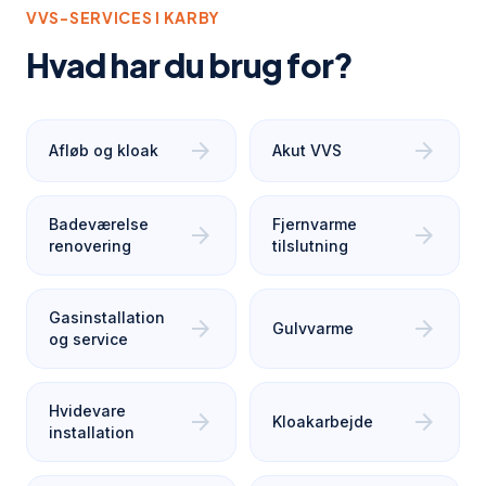
VVS-SERVICES I
KARBY
Hvad har du brug for?
arrow_forward
arrow_forward
Afløb og kloak
Akut VVS
Badeværelse
Fjernvarme
arrow_forward
arrow_forward
renovering
tilslutning
Gasinstallation
arrow_forward
arrow_forward
Gulvvarme
og service
Hvidevare
arrow_forward
arrow_forward
Kloakarbejde
installation