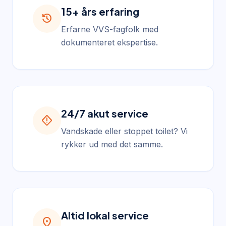
15+ års erfaring
history
Erfarne VVS-fagfolk med
dokumenteret ekspertise.
24/7 akut service
emergency_home
Vandskade eller stoppet toilet? Vi
rykker ud med det samme.
Altid lokal service
location_on