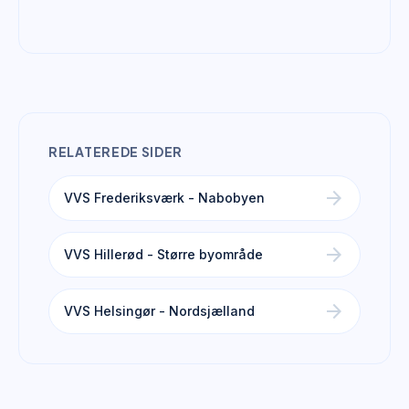
RELATEREDE SIDER
arrow_forward
VVS Frederiksværk - Nabobyen
arrow_forward
VVS Hillerød - Større byområde
arrow_forward
VVS Helsingør - Nordsjælland