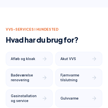
VVS-SERVICES I
HUNDESTED
Hvad har du brug for?
arrow_forward
arrow_forward
Afløb og kloak
Akut VVS
Badeværelse
Fjernvarme
arrow_forward
arrow_forward
renovering
tilslutning
Gasinstallation
arrow_forward
arrow_forward
Gulvvarme
og service