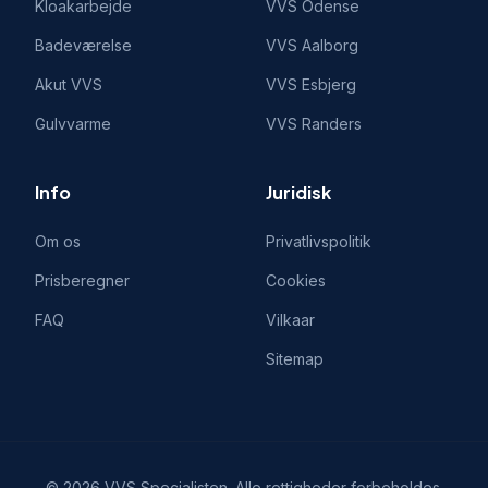
Kloakarbejde
VVS
Odense
Badeværelse
VVS
Aalborg
Akut VVS
VVS
Esbjerg
Gulvvarme
VVS
Randers
Info
Juridisk
Om os
Privatlivspolitik
Prisberegner
Cookies
FAQ
Vilkaar
Sitemap
©
2026
VVS Specialisten
. Alle rettigheder forbeholdes.