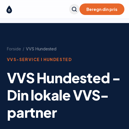
Beregn din pris
Forside
/
VVS
Hundested
VVS-SERVICE I
HUNDESTED
VVS Hundested -
Din lokale VVS-
partner