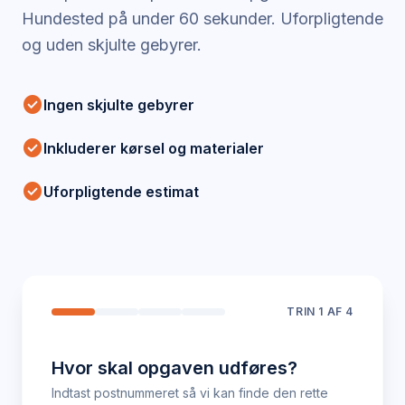
Hundested
på under 60 sekunder. Uforpligtende
og uden skjulte gebyrer.
check_circle
Ingen skjulte gebyrer
check_circle
Inkluderer kørsel og materialer
check_circle
Uforpligtende estimat
TRIN
1
AF 4
Hvor skal opgaven udføres?
Indtast postnummeret så vi kan finde den rette