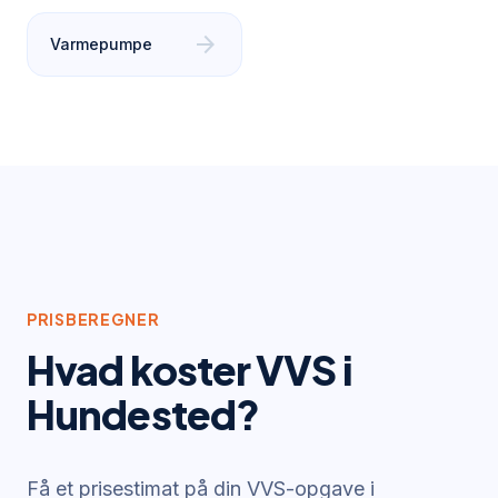
arrow_forward
Varmepumpe
PRISBEREGNER
Hvad koster VVS i
Hundested
?
Få et prisestimat på din VVS-opgave i