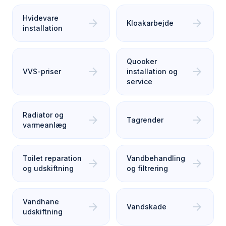
Hvidevare
arrow_forward
arrow_forward
Kloakarbejde
installation
Quooker
arrow_forward
arrow_forward
VVS-priser
installation og
service
Radiator og
arrow_forward
arrow_forward
Tagrender
varmeanlæg
Toilet reparation
Vandbehandling
arrow_forward
arrow_forward
og udskiftning
og filtrering
Vandhane
arrow_forward
arrow_forward
Vandskade
udskiftning