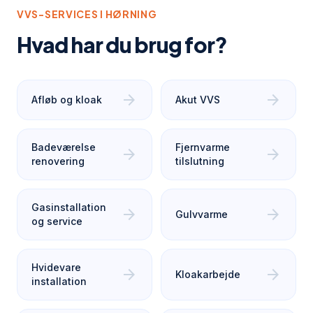
VVS-SERVICES I
HØRNING
Hvad har du brug for?
arrow_forward
arrow_forward
Afløb og kloak
Akut VVS
Badeværelse
Fjernvarme
arrow_forward
arrow_forward
renovering
tilslutning
Gasinstallation
arrow_forward
arrow_forward
Gulvvarme
og service
Hvidevare
arrow_forward
arrow_forward
Kloakarbejde
installation