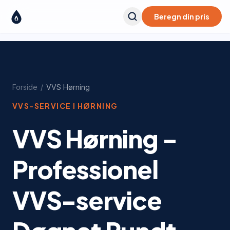
Beregn din pris
Forside
/
VVS
Hørning
VVS-SERVICE I
HØRNING
VVS Hørning -
Professionel
VVS-service