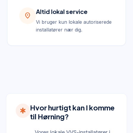
Altid lokal service
location_on
Vi bruger kun lokale autoriserede
installatører nær dig.
Hvor hurtigt kan I komme
emergency
til Hørning?
Vores lokale VVS-installatører i