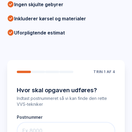
check_circle
Ingen skjulte gebyrer
check_circle
Inkluderer kørsel og materialer
check_circle
Uforpligtende estimat
TRIN
1
AF 4
Hvor skal opgaven udføres?
Indtast postnummeret så vi kan finde den rette
VVS-tekniker
Postnummer