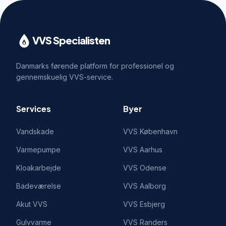
VVS Specialisten
Danmarks førende platform for professionel og
gennemskuelig VVS-service.
Services
Byer
Vandskade
VVS
København
Varmepumpe
VVS
Aarhus
Kloakarbejde
VVS
Odense
Badeværelse
VVS
Aalborg
Akut VVS
VVS
Esbjerg
Gulvvarme
VVS
Randers