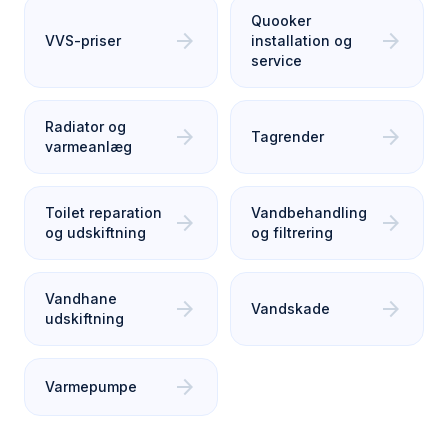
Quooker
arrow_forward
arrow_forward
VVS-priser
installation og
service
Radiator og
arrow_forward
arrow_forward
Tagrender
varmeanlæg
Toilet reparation
Vandbehandling
arrow_forward
arrow_forward
og udskiftning
og filtrering
Vandhane
arrow_forward
arrow_forward
Vandskade
udskiftning
arrow_forward
Varmepumpe