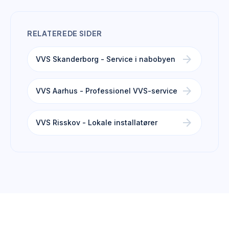
RELATEREDE SIDER
arrow_forward
VVS Skanderborg - Service i nabobyen
arrow_forward
VVS Aarhus - Professionel VVS-service
arrow_forward
VVS Risskov - Lokale installatører