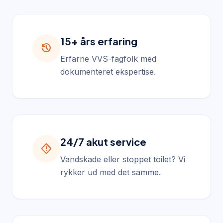
15+ års erfaring
history
Erfarne VVS-fagfolk med
dokumenteret ekspertise.
24/7 akut service
emergency_home
Vandskade eller stoppet toilet? Vi
rykker ud med det samme.