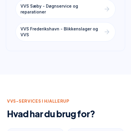
VVS Sæby - Døgnservice og
arrow_forward
reparationer
VVS Frederikshavn - Blikkenslager og
arrow_forward
VVS
VVS-SERVICES I
HJALLERUP
Hvad har du brug for?