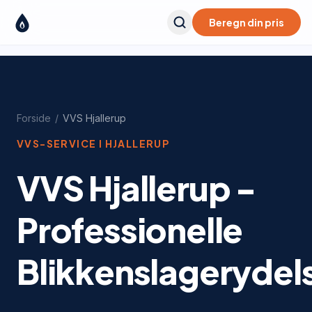
Beregn din pris
Forside
/
VVS
Hjallerup
VVS-SERVICE I
HJALLERUP
VVS Hjallerup -
Professionelle
Blikkenslagerydel