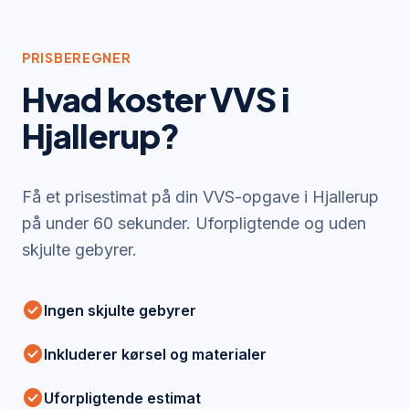
PRISBEREGNER
Hvad koster VVS i
Hjallerup
?
Få et prisestimat på din VVS-opgave i
Hjallerup
på under 60 sekunder. Uforpligtende og uden
skjulte gebyrer.
check_circle
Ingen skjulte gebyrer
check_circle
Inkluderer kørsel og materialer
check_circle
Uforpligtende estimat