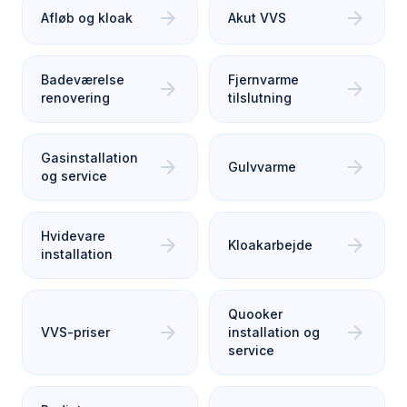
arrow_forward
arrow_forward
Afløb og kloak
Akut VVS
Badeværelse
Fjernvarme
arrow_forward
arrow_forward
renovering
tilslutning
Gasinstallation
arrow_forward
arrow_forward
Gulvvarme
og service
Hvidevare
arrow_forward
arrow_forward
Kloakarbejde
installation
Quooker
arrow_forward
arrow_forward
VVS-priser
installation og
service