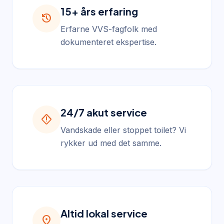
15+ års erfaring
history
Erfarne VVS-fagfolk med
dokumenteret ekspertise.
24/7 akut service
emergency_home
Vandskade eller stoppet toilet? Vi
rykker ud med det samme.
Altid lokal service
location_on