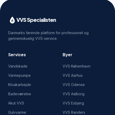
VVS Specialisten
Danmarks førende platform for professionel og
gennemskuelig VVS-service.
Services
Byer
Vandskade
VVS
København
Varmepumpe
VVS
Aarhus
Kloakarbejde
VVS
Odense
Badeværelse
VVS
Aalborg
Akut VVS
VVS
Esbjerg
Gulvvarme
VVS
Randers