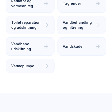
Radiator og
arrow_forward
arrow_forward
Tagrender
varmeanlæg
Toilet reparation
Vandbehandling
arrow_forward
arrow_forward
og udskiftning
og filtrering
Vandhane
arrow_forward
arrow_forward
Vandskade
udskiftning
arrow_forward
Varmepumpe