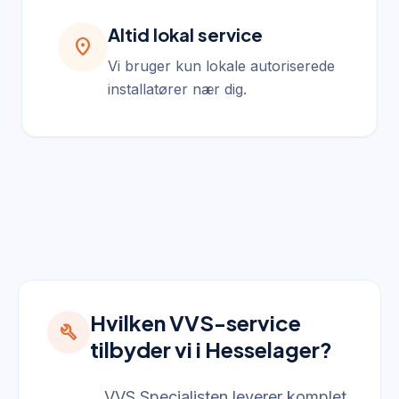
Altid lokal service
location_on
Vi bruger kun lokale autoriserede
installatører nær dig.
Hvilken VVS-service
build
tilbyder vi i Hesselager?
VVS Specialisten leverer komplet