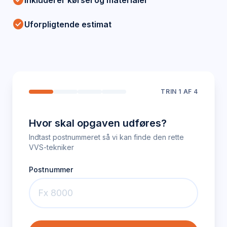
check_circle
Inkluderer kørsel og materialer
check_circle
Uforpligtende estimat
TRIN
1
AF 4
Hvor skal opgaven udføres?
Indtast postnummeret så vi kan finde den rette
VVS-tekniker
Postnummer