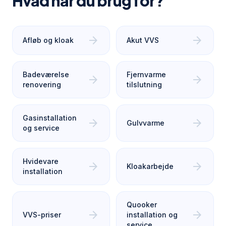
Hvad har du brug for?
arrow_forward
arrow_forward
Afløb og kloak
Akut VVS
Badeværelse
Fjernvarme
arrow_forward
arrow_forward
renovering
tilslutning
Gasinstallation
arrow_forward
arrow_forward
Gulvvarme
og service
Hvidevare
arrow_forward
arrow_forward
Kloakarbejde
installation
Quooker
arrow_forward
arrow_forward
VVS-priser
installation og
service