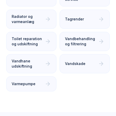
Radiator og
arrow_forward
arrow_forward
Tagrender
varmeanlæg
Toilet reparation
Vandbehandling
arrow_forward
arrow_forward
og udskiftning
og filtrering
Vandhane
arrow_forward
arrow_forward
Vandskade
udskiftning
arrow_forward
Varmepumpe