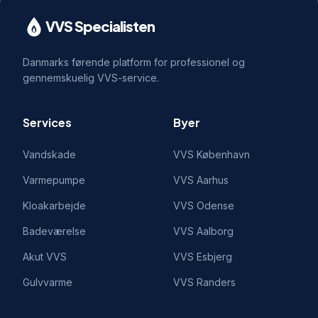
VVS Specialisten
Danmarks førende platform for professionel og
gennemskuelig VVS-service.
Services
Byer
Vandskade
VVS
København
Varmepumpe
VVS
Aarhus
Kloakarbejde
VVS
Odense
Badeværelse
VVS
Aalborg
Akut VVS
VVS
Esbjerg
Gulvvarme
VVS
Randers