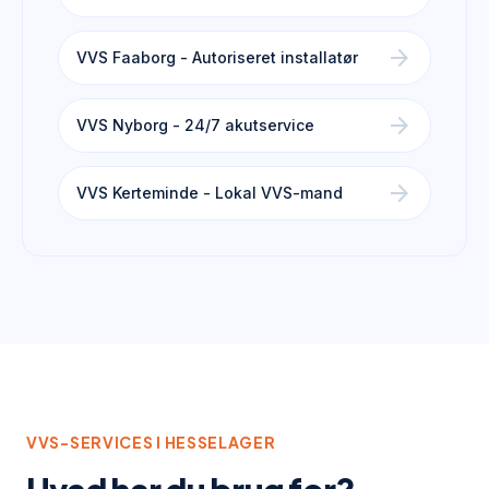
arrow_forward
VVS Faaborg - Autoriseret installatør
arrow_forward
VVS Nyborg - 24/7 akutservice
arrow_forward
VVS Kerteminde - Lokal VVS-mand
VVS-SERVICES I
HESSELAGER