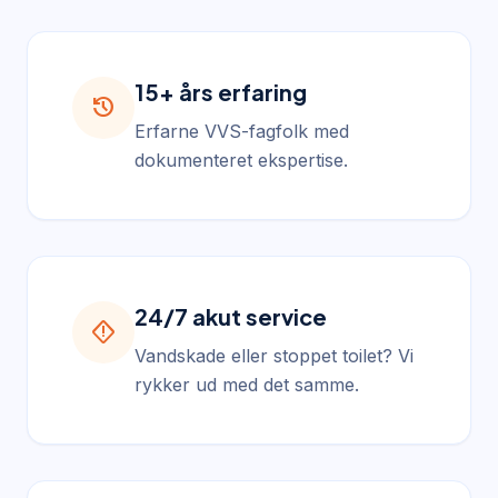
15+ års erfaring
history
Erfarne VVS-fagfolk med
dokumenteret ekspertise.
24/7 akut service
emergency_home
Vandskade eller stoppet toilet? Vi
rykker ud med det samme.