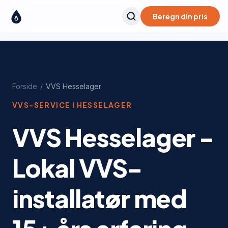
Beregn din pris
Forside
/
VVS
Hesselager
VVS-SERVICE I
HESSELAGER
VVS Hesselager -
Lokal VVS-
installatør med