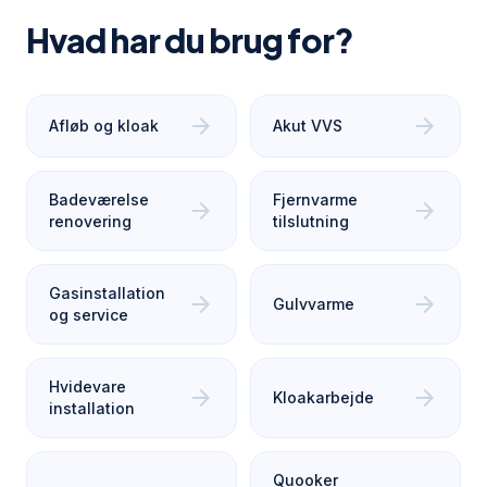
Hvad har du brug for?
arrow_forward
arrow_forward
Afløb og kloak
Akut VVS
Badeværelse
Fjernvarme
arrow_forward
arrow_forward
renovering
tilslutning
Gasinstallation
arrow_forward
arrow_forward
Gulvvarme
og service
Hvidevare
arrow_forward
arrow_forward
Kloakarbejde
installation
Quooker