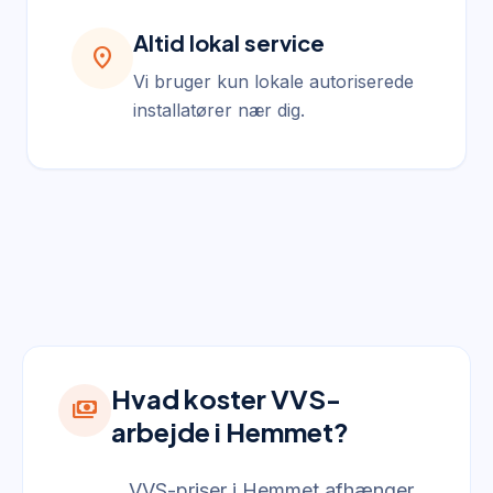
Altid lokal service
location_on
Vi bruger kun lokale autoriserede
installatører nær dig.
Hvad koster VVS-
payments
arbejde i Hemmet?
VVS-priser i Hemmet afhænger