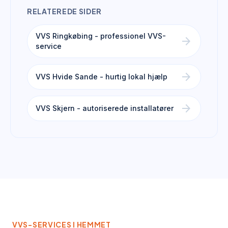
RELATEREDE SIDER
VVS Ringkøbing - professionel VVS-
arrow_forward
service
arrow_forward
VVS Hvide Sande - hurtig lokal hjælp
arrow_forward
VVS Skjern - autoriserede installatører
VVS-SERVICES I
HEMMET