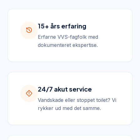
15+ års erfaring
history
Erfarne VVS-fagfolk med
dokumenteret ekspertise.
24/7 akut service
emergency_home
Vandskade eller stoppet toilet? Vi
rykker ud med det samme.