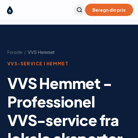
Beregn din pris
Forside
/
VVS
Hemmet
VVS-SERVICE I
HEMMET
VVS Hemmet -
Professionel
VVS-service fra