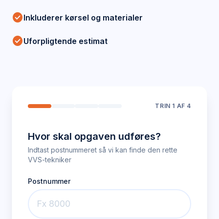
check_circle
Inkluderer kørsel og materialer
check_circle
Uforpligtende estimat
TRIN
1
AF 4
Hvor skal opgaven udføres?
Indtast postnummeret så vi kan finde den rette
VVS-tekniker
Postnummer