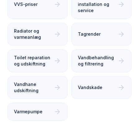
arrow_forward
arrow_forward
VVS-priser
installation og
service
Radiator og
arrow_forward
arrow_forward
Tagrender
varmeanlæg
Toilet reparation
Vandbehandling
arrow_forward
arrow_forward
og udskiftning
og filtrering
Vandhane
arrow_forward
arrow_forward
Vandskade
udskiftning
arrow_forward
Varmepumpe