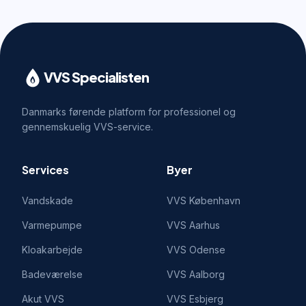
VVS Specialisten
Danmarks førende platform for professionel og
gennemskuelig VVS-service.
Services
Byer
Vandskade
VVS
København
Varmepumpe
VVS
Aarhus
Kloakarbejde
VVS
Odense
Badeværelse
VVS
Aalborg
Akut VVS
VVS
Esbjerg