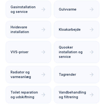
Gasinstallation
arrow_forward
arrow_forward
Gulvvarme
og service
Hvidevare
arrow_forward
arrow_forward
Kloakarbejde
installation
Quooker
arrow_forward
arrow_forward
VVS-priser
installation og
service
Radiator og
arrow_forward
arrow_forward
Tagrender
varmeanlæg
Toilet reparation
Vandbehandling
arrow_forward
arrow_forward
og udskiftning
og filtrering