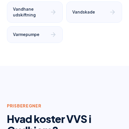
Vandhane
arrow_forward
arrow_forward
Vandskade
udskiftning
arrow_forward
Varmepumpe
PRISBEREGNER
Hvad koster VVS i