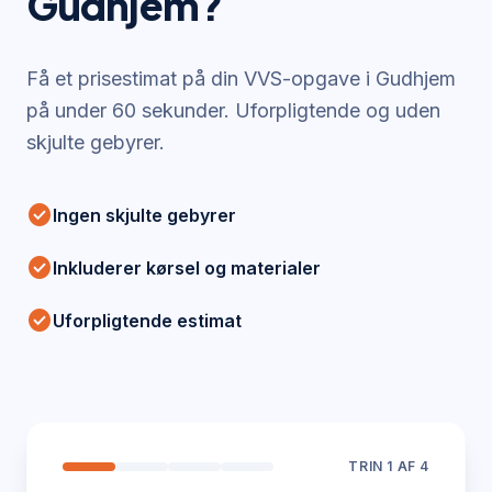
Gudhjem
?
Få et prisestimat på din VVS-opgave i
Gudhjem
på under 60 sekunder. Uforpligtende og uden
skjulte gebyrer.
check_circle
Ingen skjulte gebyrer
check_circle
Inkluderer kørsel og materialer
check_circle
Uforpligtende estimat
TRIN
1
AF 4