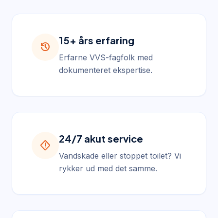
15+ års erfaring
history
Erfarne VVS-fagfolk med
dokumenteret ekspertise.
24/7 akut service
emergency_home
Vandskade eller stoppet toilet? Vi
rykker ud med det samme.