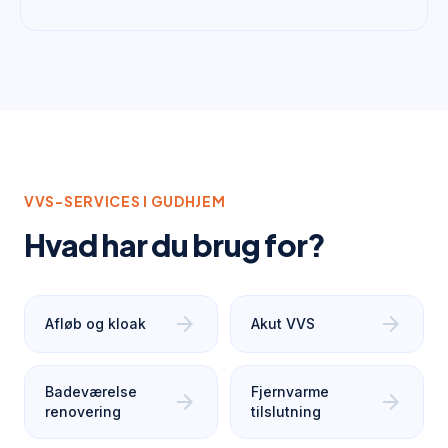
VVS-SERVICES I
GUDHJEM
Hvad har du brug for?
arrow_forward
arrow_forward
Afløb og kloak
Akut VVS
Badeværelse
Fjernvarme
arrow_forward
arrow_forward
renovering
tilslutning