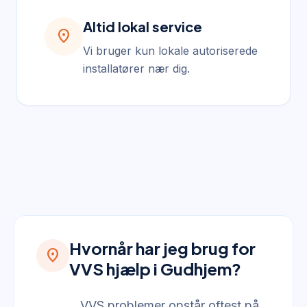
Altid lokal service
location_on
Vi bruger kun lokale autoriserede
installatører nær dig.
Hvornår har jeg brug for
location_on
VVS hjælp i Gudhjem?
VVS problemer opstår oftest på