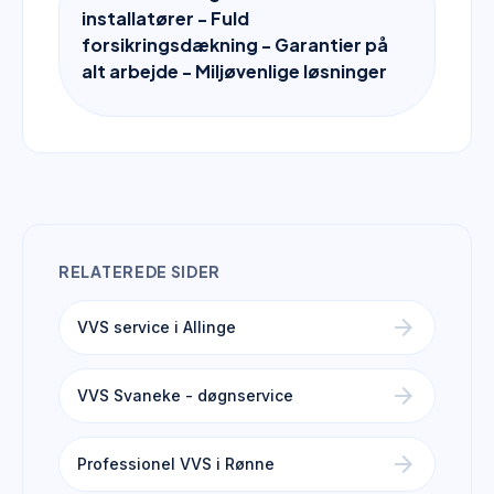
installatører - Fuld
forsikringsdækning - Garantier på
alt arbejde - Miljøvenlige løsninger
RELATEREDE SIDER
arrow_forward
VVS service i Allinge
arrow_forward
VVS Svaneke - døgnservice
arrow_forward
Professionel VVS i Rønne