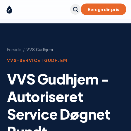
Beregn din pris
Forside
/
VVS
Gudhjem
VVS-SERVICE I
GUDHJEM
VVS Gudhjem -
Autoriseret
Service Døgnet