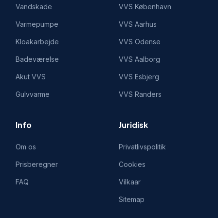
Vandskade
VVS
København
Varmepumpe
VVS
Aarhus
Kloakarbejde
VVS
Odense
Badeværelse
VVS
Aalborg
Akut VVS
VVS
Esbjerg
Gulvvarme
VVS
Randers
Info
Juridisk
Om os
Privatlivspolitik
Prisberegner
Cookies
FAQ
Vilkaar
Sitemap