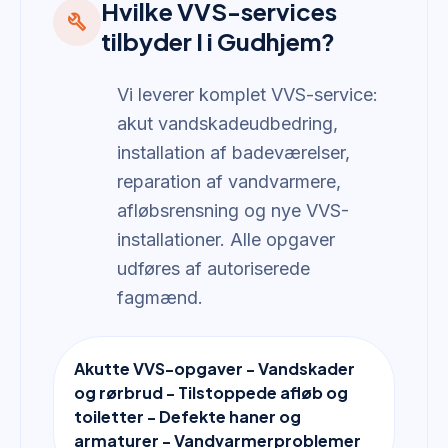
Hvilke VVS-services
build
tilbyder I i Gudhjem?
Vi leverer komplet VVS-service:
akut vandskadeudbedring,
installation af badeværelser,
reparation af vandvarmere,
afløbsrensning og nye VVS-
installationer. Alle opgaver
udføres af autoriserede
fagmænd.
Akutte VVS-opgaver - Vandskader
og rørbrud - Tilstoppede afløb og
toiletter - Defekte haner og
armaturer - Vandvarmerproblemer