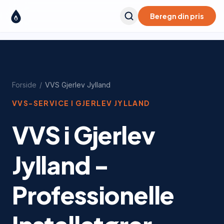
Beregn din pris
Forside
/
VVS
Gjerlev Jylland
VVS-SERVICE I
GJERLEV JYLLAND
VVS i Gjerlev
Jylland -
Professionelle