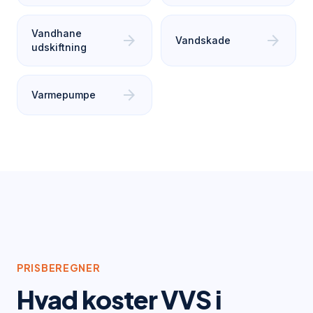
Vandhane
arrow_forward
arrow_forward
Vandskade
udskiftning
arrow_forward
Varmepumpe
PRISBEREGNER
Hvad koster VVS i