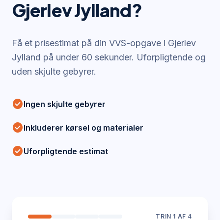
Gjerlev Jylland
?
Få et prisestimat på din VVS-opgave i
Gjerlev
Jylland
på under 60 sekunder. Uforpligtende og
uden skjulte gebyrer.
check_circle
Ingen skjulte gebyrer
check_circle
Inkluderer kørsel og materialer
check_circle
Uforpligtende estimat
TRIN
1
AF 4