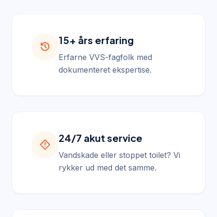
15+ års erfaring
history
Erfarne VVS-fagfolk med
dokumenteret ekspertise.
24/7 akut service
emergency_home
Vandskade eller stoppet toilet? Vi
rykker ud med det samme.