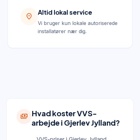
Altid lokal service
location_on
Vi bruger kun lokale autoriserede
installatører nær dig.
Hvad koster VVS-
payments
arbejde i Gjerlev Jylland?
VVS-priser i Gjerlev Jylland