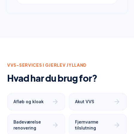
VVS-SERVICES I
GJERLEV JYLLAND
Hvad har du brug for?
arrow_forward
arrow_forward
Afløb og kloak
Akut VVS
Badeværelse
Fjernvarme
arrow_forward
arrow_forward
renovering
tilslutning