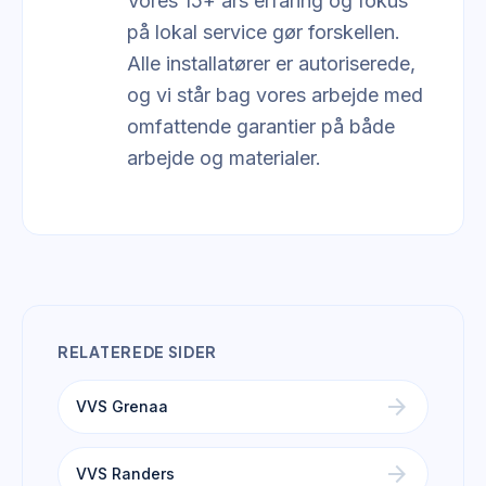
Vores 15+ års erfaring og fokus
på lokal service gør forskellen.
Alle installatører er autoriserede,
og vi står bag vores arbejde med
omfattende garantier på både
arbejde og materialer.
RELATEREDE SIDER
arrow_forward
VVS Grenaa
arrow_forward
VVS Randers