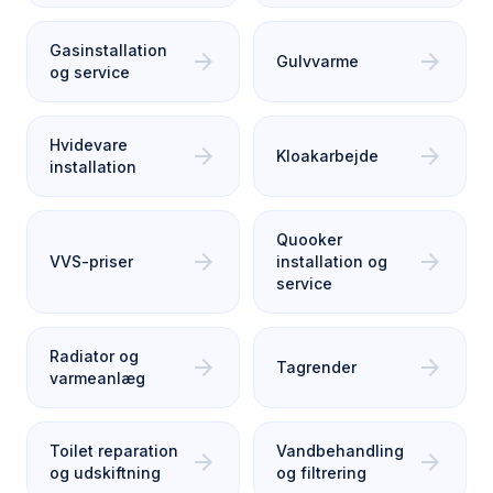
Gasinstallation
arrow_forward
arrow_forward
Gulvvarme
og service
Hvidevare
arrow_forward
arrow_forward
Kloakarbejde
installation
Quooker
arrow_forward
arrow_forward
VVS-priser
installation og
service
Radiator og
arrow_forward
arrow_forward
Tagrender
varmeanlæg
Toilet reparation
Vandbehandling
arrow_forward
arrow_forward
og udskiftning
og filtrering