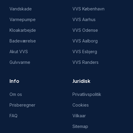
Vandskade
VVS
København
Varmepumpe
VVS
Aarhus
Kloakarbejde
VVS
Odense
Badeværelse
VVS
Aalborg
Akut VVS
VVS
Esbjerg
Gulvvarme
VVS
Randers
Info
Juridisk
Om os
Privatlivspolitik
Prisberegner
Cookies
FAQ
Vilkaar
Sitemap