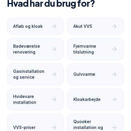
Hvad har du brug for?
arrow_forward
arrow_forward
Afløb og kloak
Akut VVS
Badeværelse
Fjernvarme
arrow_forward
arrow_forward
renovering
tilslutning
Gasinstallation
arrow_forward
arrow_forward
Gulvvarme
og service
Hvidevare
arrow_forward
arrow_forward
Kloakarbejde
installation
Quooker
arrow_forward
arrow_forward
VVS-priser
installation og