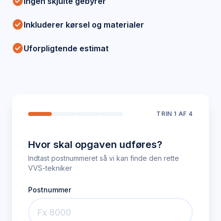
check_circle
Ingen skjulte gebyrer
check_circle
Inkluderer kørsel og materialer
check_circle
Uforpligtende estimat
TRIN
1
AF 4
Hvor skal opgaven udføres?
Indtast postnummeret så vi kan finde den rette
VVS-tekniker
Postnummer