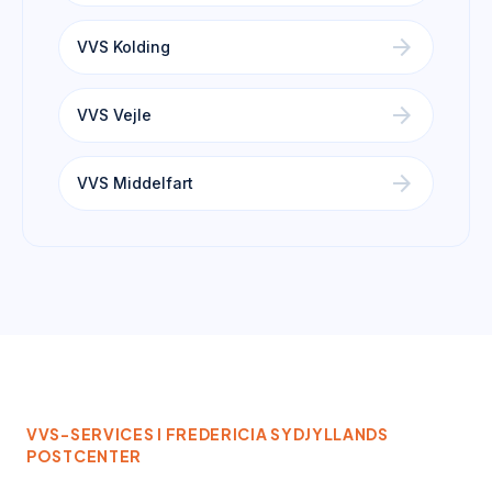
arrow_forward
VVS Kolding
arrow_forward
VVS Vejle
arrow_forward
VVS Middelfart
VVS-SERVICES I
FREDERICIA SYDJYLLANDS
POSTCENTER