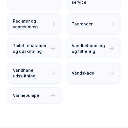
service
Radiator og
arrow_forward
arrow_forward
Tagrender
varmeanlæg
Toilet reparation
Vandbehandling
arrow_forward
arrow_forward
og udskiftning
og filtrering
Vandhane
arrow_forward
arrow_forward
Vandskade
udskiftning
arrow_forward
Varmepumpe