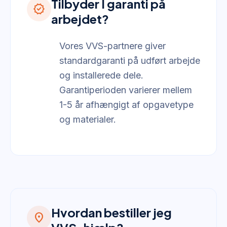
Tilbyder I garanti på
verified
arbejdet?
Vores VVS-partnere giver
standardgaranti på udført arbejde
og installerede dele.
Garantiperioden varierer mellem
1-5 år afhængigt af opgavetype
og materialer.
Hvordan bestiller jeg
location_on