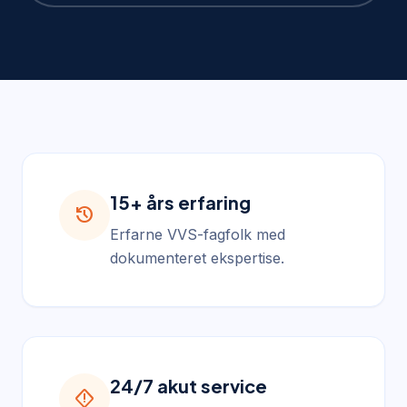
15+ års erfaring
history
Erfarne VVS-fagfolk med
dokumenteret ekspertise.
24/7 akut service
emergency_home