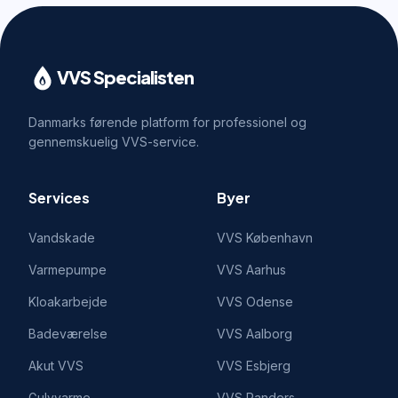
VVS Specialisten
Danmarks førende platform for professionel og
gennemskuelig VVS-service.
Services
Byer
Vandskade
VVS
København
Varmepumpe
VVS
Aarhus
Kloakarbejde
VVS
Odense
Badeværelse
VVS
Aalborg
Akut VVS
VVS
Esbjerg
Gulvvarme
VVS
Randers