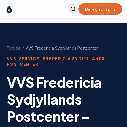
Beregn din pris
Forside
/
VVS
Fredericia Sydjyllands Postcenter
VVS-SERVICE I
FREDERICIA SYDJYLLANDS
POSTCENTER
VVS Fredericia
Sydjyllands
Postcenter -