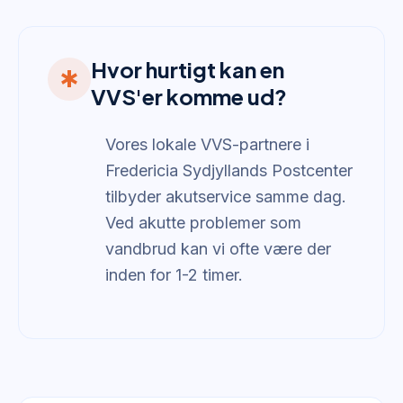
Hvor hurtigt kan en
emergency
VVS'er komme ud?
Vores lokale VVS-partnere i
Fredericia Sydjyllands Postcenter
tilbyder akutservice samme dag.
Ved akutte problemer som
vandbrud kan vi ofte være der
inden for 1-2 timer.