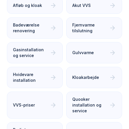
arrow_forward
arrow_forward
Afløb og kloak
Akut VVS
Badeværelse
Fjernvarme
arrow_forward
arrow_forward
renovering
tilslutning
Gasinstallation
arrow_forward
arrow_forward
Gulvvarme
og service
Hvidevare
arrow_forward
arrow_forward
Kloakarbejde
installation
Quooker
arrow_forward
arrow_forward
VVS-priser
installation og
service