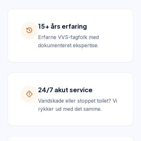
15+ års erfaring
history
Erfarne VVS-fagfolk med
dokumenteret ekspertise.
24/7 akut service
emergency_home
Vandskade eller stoppet toilet? Vi
rykker ud med det samme.