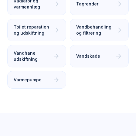
Radiator og
arrow_forward
arrow_forward
Tagrender
varmeanlæg
Toilet reparation
Vandbehandling
arrow_forward
arrow_forward
og udskiftning
og filtrering
Vandhane
arrow_forward
arrow_forward
Vandskade
udskiftning
arrow_forward
Varmepumpe