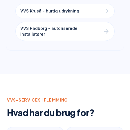
arrow_forward
VVS Kruså - hurtig udrykning
VVS Padborg - autoriserede
arrow_forward
installatører
VVS-SERVICES I
FLEMMING
Hvad har du brug for?