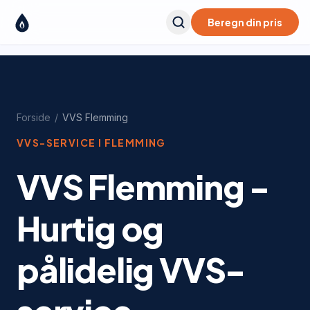
Beregn din pris
Forside
/
VVS
Flemming
VVS-SERVICE I
FLEMMING
VVS Flemming -
Hurtig og
pålidelig VVS-