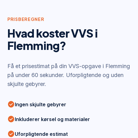
PRISBEREGNER
Hvad koster VVS i
Flemming
?
Få et prisestimat på din VVS-opgave i
Flemming
på under 60 sekunder. Uforpligtende og uden
skjulte gebyrer.
check_circle
Ingen skjulte gebyrer
check_circle
Inkluderer kørsel og materialer
check_circle
Uforpligtende estimat