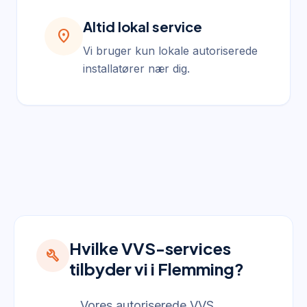
Altid lokal service
location_on
Vi bruger kun lokale autoriserede
installatører nær dig.
Hvilke VVS-services
build
tilbyder vi i Flemming?
Vores autoriserede VVS