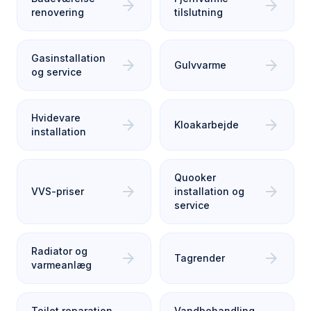
arrow_forward
arrow_forward
renovering
tilslutning
Gasinstallation
arrow_forward
arrow_forward
Gulvvarme
og service
Hvidevare
arrow_forward
arrow_forward
Kloakarbejde
installation
Quooker
arrow_forward
arrow_forward
VVS-priser
installation og
service
Radiator og
arrow_forward
arrow_forward
Tagrender
varmeanlæg
Toilet reparation
Vandbehandling