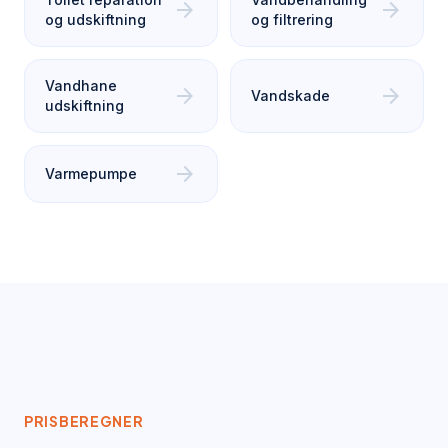
arrow_forward
arrow_forward
og udskiftning
og filtrering
Vandhane
arrow_forward
arrow_forward
Vandskade
udskiftning
arrow_forward
Varmepumpe
PRISBEREGNER