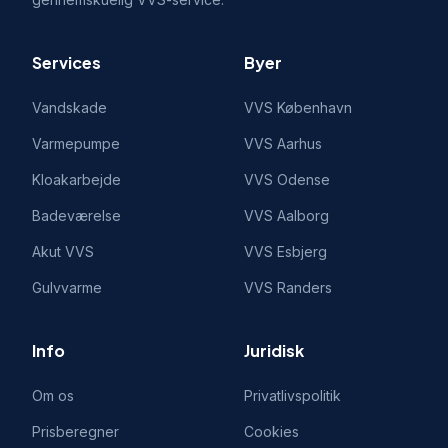
Services
Byer
Vandskade
VVS
København
Varmepumpe
VVS
Aarhus
Kloakarbejde
VVS
Odense
Badeværelse
VVS
Aalborg
Akut VVS
VVS
Esbjerg
Gulvvarme
VVS
Randers
Info
Juridisk
Om os
Privatlivspolitik
Prisberegner
Cookies