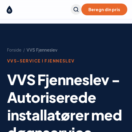
Beregn din pris
Forside
/
VVS
Fjenneslev
VVS-SERVICE I
FJENNESLEV
VVS Fjenneslev -
Autoriserede
installatører med