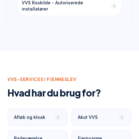
VVS Roskilde - Autoriserede
arrow_forward
installatører
VVS-SERVICES I
FJENNESLEV
Hvad har du brug for?
arrow_forward
arrow_forward
Afløb og kloak
Akut VVS
Badeværelse
Fjernvarme