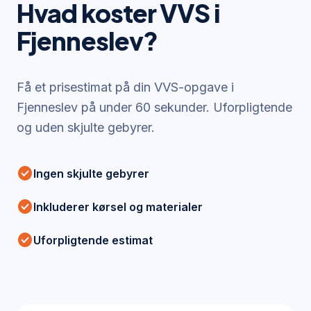
Hvad koster VVS i
Fjenneslev
?
Få et prisestimat på din VVS-opgave i
Fjenneslev
på under 60 sekunder. Uforpligtende
og uden skjulte gebyrer.
check_circle
Ingen skjulte gebyrer
check_circle
Inkluderer kørsel og materialer
check_circle
Uforpligtende estimat