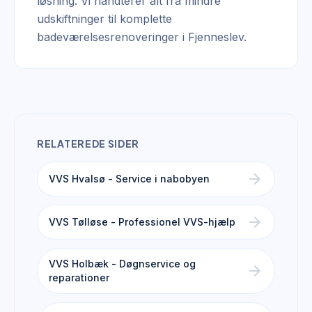
løsning. Vi håndterer alt fra mindre
udskiftninger til komplette
badeværelsesrenoveringer i Fjenneslev.
RELATEREDE SIDER
arrow_forward
VVS Hvalsø - Service i nabobyen
arrow_forward
VVS Tølløse - Professionel VVS-hjælp
VVS Holbæk - Døgnservice og
arrow_forward
reparationer