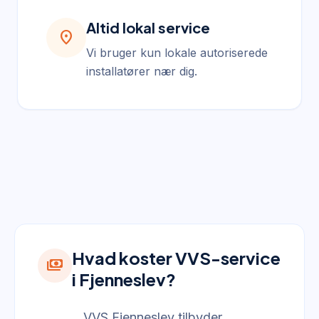
Altid lokal service
location_on
Vi bruger kun lokale autoriserede
installatører nær dig.
Hvad koster VVS-service
payments
i Fjenneslev?
VVS Fjenneslev tilbyder