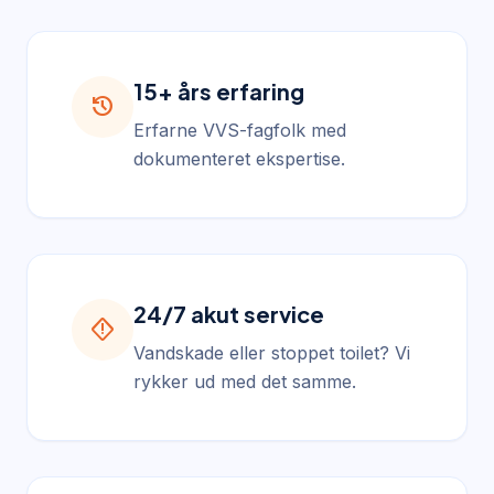
15+ års erfaring
history
Erfarne VVS-fagfolk med
dokumenteret ekspertise.
24/7 akut service
emergency_home
Vandskade eller stoppet toilet? Vi
rykker ud med det samme.