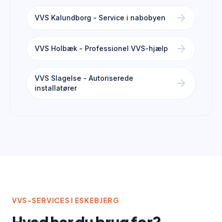
arrow_forward
VVS Kalundborg - Service i nabobyen
arrow_forward
VVS Holbæk - Professionel VVS-hjælp
VVS Slagelse - Autoriserede
arrow_forward
installatører
VVS-SERVICES I
ESKEBJERG