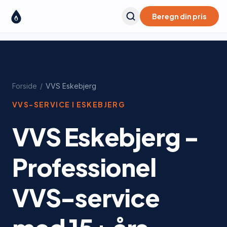
Beregn din pris
Forside
/
VVS
Eskebjerg
VVS-SERVICE I
ESKEBJERG
VVS Eskebjerg -
Professionel
VVS-service