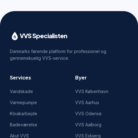
VVS Specialisten
Danmarks førende platform for professionel og
gennemskuelig VVS-service.
Services
Byer
Vandskade
VVS
København
Varmepumpe
VVS
Aarhus
Kloakarbejde
VVS
Odense
Badeværelse
VVS
Aalborg
Akut VVS
VVS
Esbjerg