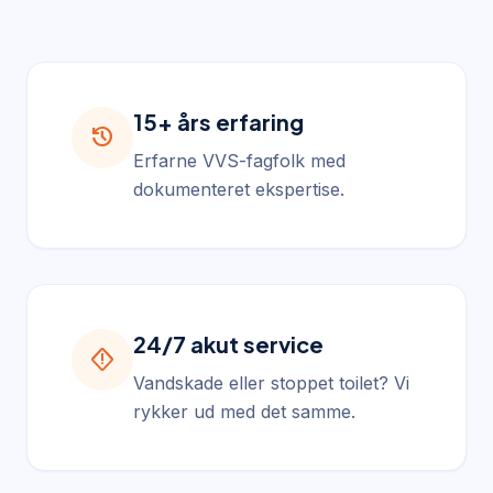
15+ års erfaring
history
Erfarne VVS-fagfolk med
dokumenteret ekspertise.
24/7 akut service
emergency_home
Vandskade eller stoppet toilet? Vi
rykker ud med det samme.