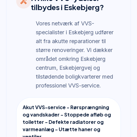
handyman
tilbydes i Eskebjerg?
Vores netværk af VVS-
specialister i Eskebjerg udfører
alt fra akutte reparationer til
større renoveringer. Vi dækker
området omkring Eskebjerg
centrum, Eskebjergvej og
tilstødende boligkvarterer med
professionel VVS-service.
Akut VVS-service - Rørsprængning
og vandskader - Stoppede afløb og
toiletter - Defekte radiatorer og
varmeanlæg - Utætte haner og
ventiler