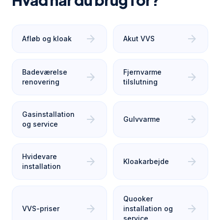
Hvad har du brug for?
arrow_forward
arrow_forward
Afløb og kloak
Akut VVS
Badeværelse
Fjernvarme
arrow_forward
arrow_forward
renovering
tilslutning
Gasinstallation
arrow_forward
arrow_forward
Gulvvarme
og service
Hvidevare
arrow_forward
arrow_forward
Kloakarbejde
installation
Quooker
arrow_forward
arrow_forward
VVS-priser
installation og
service