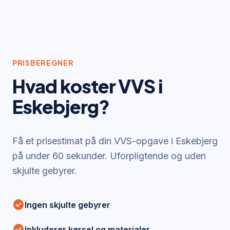
PRISBEREGNER
Hvad koster VVS i
Eskebjerg
?
Få et prisestimat på din VVS-opgave i
Eskebjerg
på under 60 sekunder. Uforpligtende og uden
skjulte gebyrer.
check_circle
Ingen skjulte gebyrer
check_circle
Inkluderer kørsel og materialer