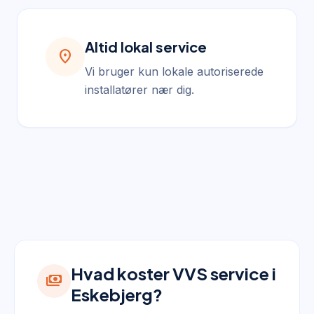
Altid lokal service
location_on
Vi bruger kun lokale autoriserede
installatører nær dig.
Hvad koster VVS service i
payments
Eskebjerg?