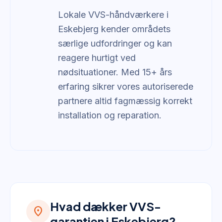
Lokale VVS-håndværkere i
Eskebjerg kender områdets
særlige udfordringer og kan
reagere hurtigt ved
nødsituationer. Med 15+ års
erfaring sikrer vores autoriserede
partnere altid fagmæssig korrekt
installation og reparation.
Hvad dækker VVS-
location_on
garantien i Eskebjerg?