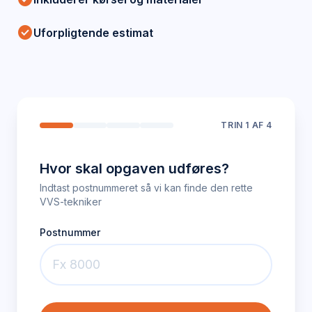
check_circle
Uforpligtende estimat
TRIN
1
AF 4
Hvor skal opgaven udføres?
Indtast postnummeret så vi kan finde den rette
VVS-tekniker
Postnummer