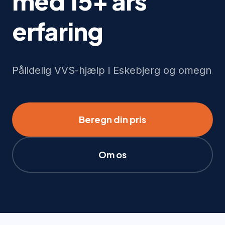
med 15+ års
erfaring
Pålidelig VVS-hjælp i Eskebjerg og omegn
Beregn din pris
Om os