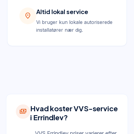
Altid lokal service
location_on
Vi bruger kun lokale autoriserede
installatører nær dig.
Hvad koster VVS-service
payments
i Errindlev?
VVS Errindlev priser varierer efter