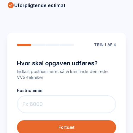
check_circle
Uforpligtende estimat
TRIN
1
AF 4
Hvor skal opgaven udføres?
Indtast postnummeret så vi kan finde den rette
VVS-tekniker
Postnummer
Fortsæt