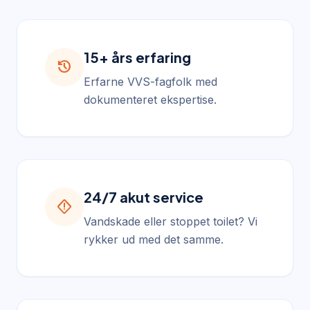
15+ års erfaring
history
Erfarne VVS-fagfolk med
dokumenteret ekspertise.
24/7 akut service
emergency_home
Vandskade eller stoppet toilet? Vi
rykker ud med det samme.