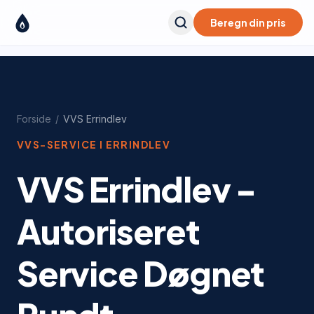
Beregn din pris
Forside
/
VVS
Errindlev
VVS-SERVICE I
ERRINDLEV
VVS Errindlev -
Autoriseret
Service Døgnet