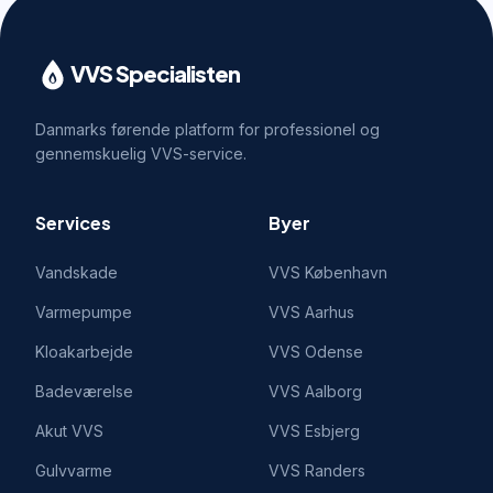
VVS Specialisten
Danmarks førende platform for professionel og
gennemskuelig VVS-service.
Services
Byer
Vandskade
VVS
København
Varmepumpe
VVS
Aarhus
Kloakarbejde
VVS
Odense
Badeværelse
VVS
Aalborg
Akut VVS
VVS
Esbjerg
Gulvvarme
VVS
Randers