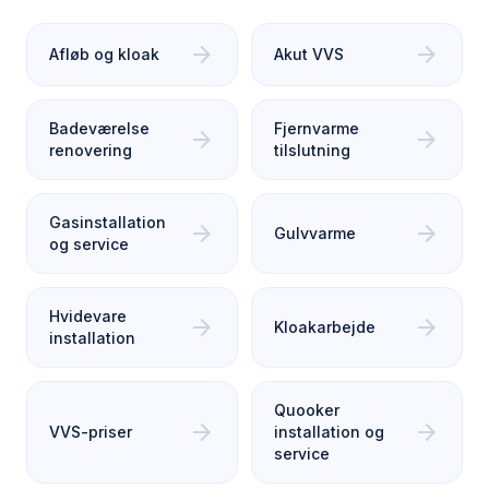
arrow_forward
arrow_forward
Afløb og kloak
Akut VVS
Badeværelse
Fjernvarme
arrow_forward
arrow_forward
renovering
tilslutning
Gasinstallation
arrow_forward
arrow_forward
Gulvvarme
og service
Hvidevare
arrow_forward
arrow_forward
Kloakarbejde
installation
Quooker
arrow_forward
arrow_forward
VVS-priser
installation og
service