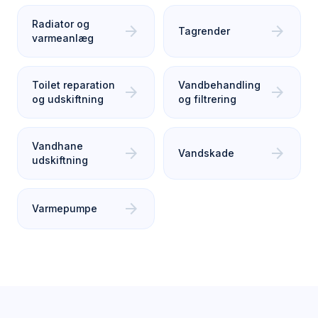
Radiator og
arrow_forward
arrow_forward
Tagrender
varmeanlæg
Toilet reparation
Vandbehandling
arrow_forward
arrow_forward
og udskiftning
og filtrering
Vandhane
arrow_forward
arrow_forward
Vandskade
udskiftning
arrow_forward
Varmepumpe