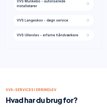
VVS Munkebo - autoriserede
arrow_forward
installatører
arrow_forward
VVS Langeskov - døgn service
arrow_forward
VVS Ullerslev - erfarne håndværkere
VVS-SERVICES I
ERRINDLEV
Hvad har du brug for?