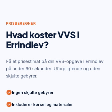
PRISBEREGNER
Hvad koster VVS i
Errindlev
?
Få et prisestimat på din VVS-opgave i
Errindlev
på under 60 sekunder. Uforpligtende og uden
skjulte gebyrer.
check_circle
Ingen skjulte gebyrer
check_circle
Inkluderer kørsel og materialer