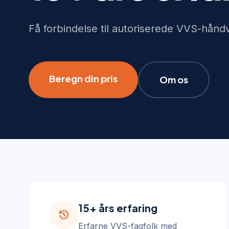
Få forbindelse til autoriserede VVS-hånd
Beregn din pris
Om os
15+ års erfaring
history
Erfarne VVS-fagfolk med