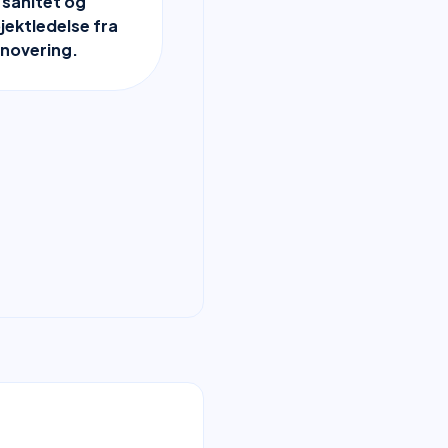
, sanitet og
ektledelse fra
enovering.