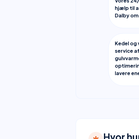
Vores 24/
hjælp til
Dalby om
Kedel og 
service a
gulvvarme
optimerin
lavere en
Hvor hu