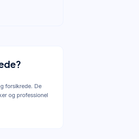
rede?
og forsikrede. De
ker og professionel