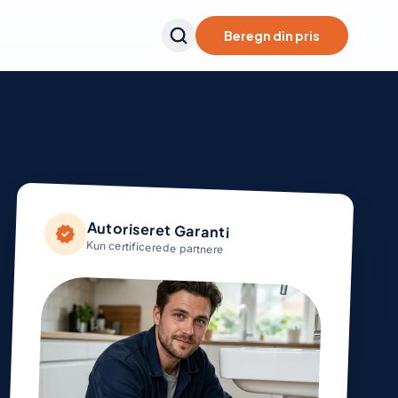
Beregn din pris
Autoriseret Garanti
verified
Kun certificerede partnere