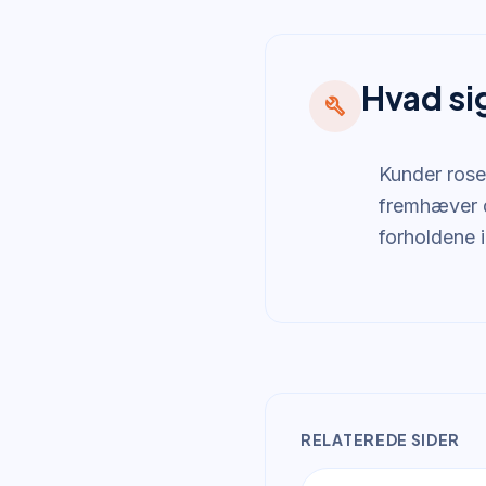
Hvad si
build
Kunder rose
fremhæver d
forholdene 
RELATEREDE SIDER