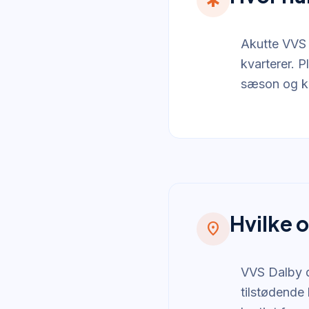
emergency
Akutte VVS 
kvarterer. 
sæson og k
Hvilke 
location_on
VVS Dalby 
tilstødende