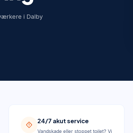
værkere i Dalby
24/7 akut service
emergency_home
Vandskade eller stoppet toilet? Vi