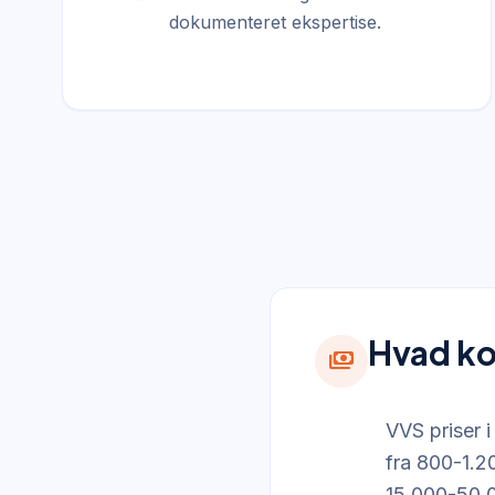
dokumenteret ekspertise.
Hvad ko
payments
VVS priser i
fra 800-1.20
15.000-50.00