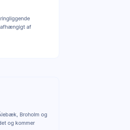
kringliggende
e afhængigt af
Ålebæk, Broholm og
rådet og kommer