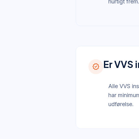
hurtigt frem
Er VVS i
verified
Alle VVS ins
har minimum
udførelse.