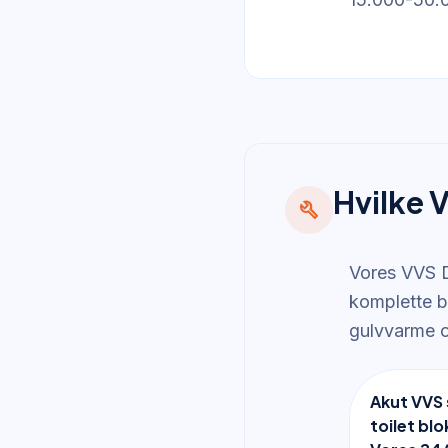
Hvilke V
build
Vores VVS D
komplette b
gulvvarme o
Akut VVS 
toilet blo