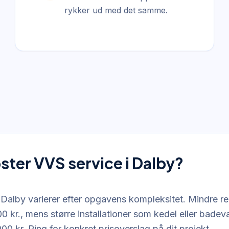
rykker ud med det samme.
ster VVS service i Dalby?
 Dalby varierer efter opgavens kompleksitet. Mindre re
0 kr., mens større installationer som kedel eller bade
0 kr. Ring for konkret prisoverslag på dit projekt.