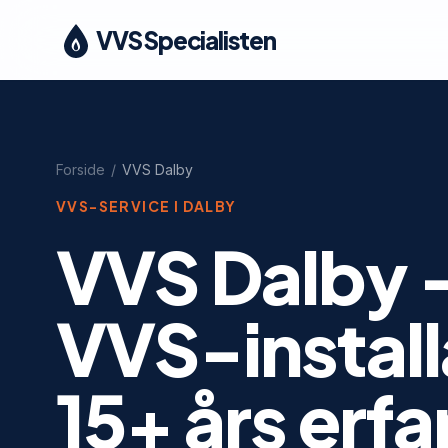
VVS Specialisten
Forside
/
VVS
Dalby
VVS-SERVICE I
DALBY
VVS Dalby -
VVS-instal
15+ års erfa