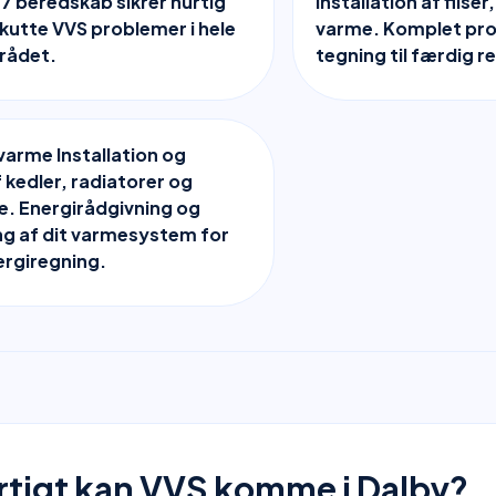
7 beredskab sikrer hurtig
installation af fliser
 akutte VVS problemer i hele
varme. Komplet proj
rådet.
tegning til færdig r
varme Installation og
f kedler, radiatorer og
. Energirådgivning og
g af dit varmesystem for
ergiregning.
rtigt kan VVS komme i Dalby?