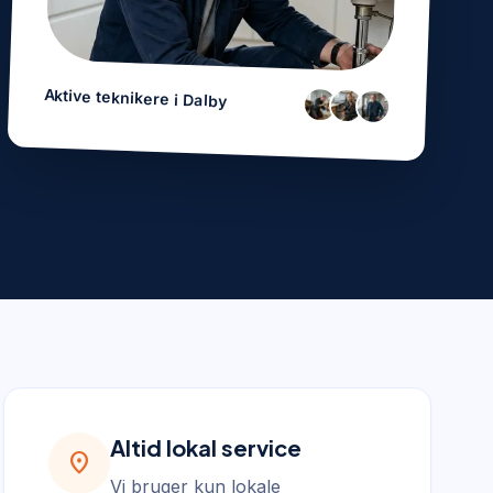
Aktive teknikere i
Dalby
Altid lokal service
location_on
Vi bruger kun lokale