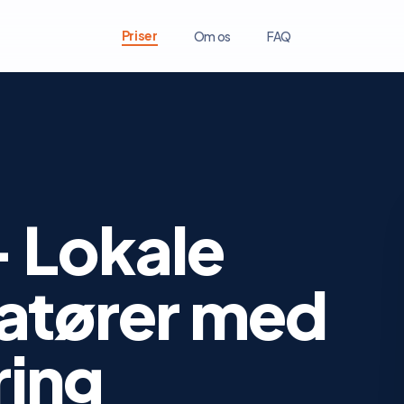
Priser
Om os
FAQ
 Lokale
latører med
ring