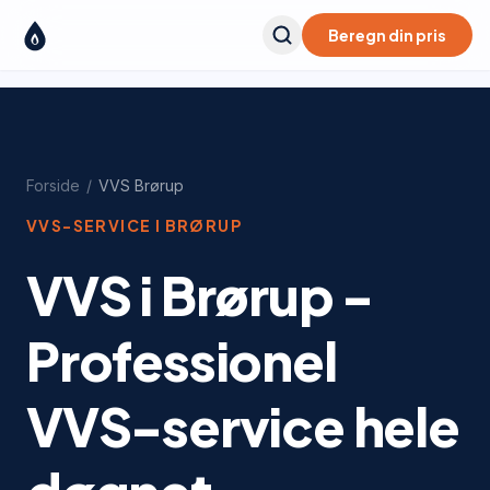
Beregn din pris
Forside
/
VVS
Brørup
VVS-SERVICE I
BRØRUP
VVS i Brørup -
Professionel
VVS-service hele