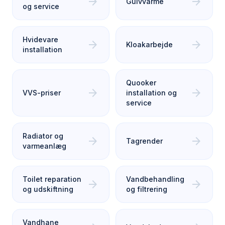
arrow_forward
arrow_forward
Gulvvarme
og service
Hvidevare
arrow_forward
arrow_forward
Kloakarbejde
installation
Quooker
arrow_forward
arrow_forward
VVS-priser
installation og
service
Radiator og
arrow_forward
arrow_forward
Tagrender
varmeanlæg
Toilet reparation
Vandbehandling
arrow_forward
arrow_forward
og udskiftning
og filtrering
Vandhane