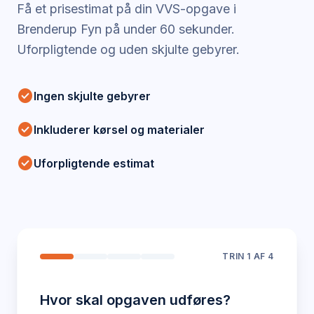
Få et prisestimat på din VVS-opgave i
Brenderup Fyn
på under 60 sekunder.
Uforpligtende og uden skjulte gebyrer.
check_circle
Ingen skjulte gebyrer
check_circle
Inkluderer kørsel og materialer
check_circle
Uforpligtende estimat
TRIN
1
AF 4
Hvor skal opgaven udføres?