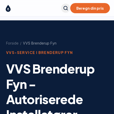
Beregn din pris
Forside
/
VVS
Brenderup Fyn
VVS-SERVICE I
BRENDERUP FYN
VVS Brenderup
Fyn -
Autoriserede