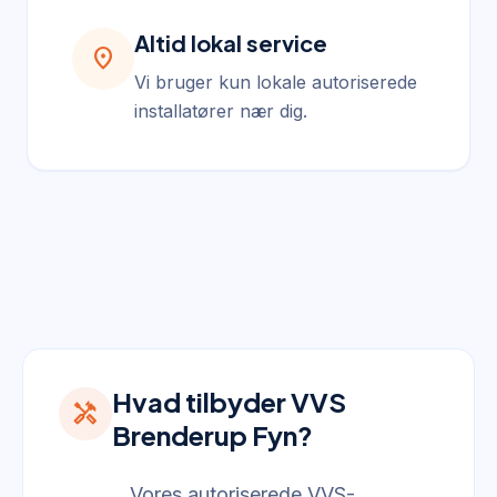
Altid lokal service
location_on
Vi bruger kun lokale autoriserede
installatører nær dig.
Hvad tilbyder VVS
handyman
Brenderup Fyn?
Vores autoriserede VVS-