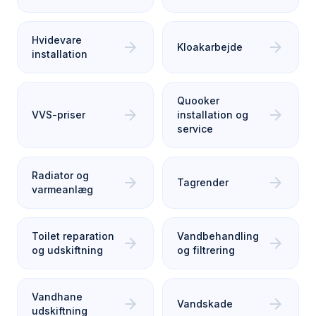
Hvidevare
arrow_forward
arrow_forward
Kloakarbejde
installation
Quooker
arrow_forward
arrow_forward
VVS-priser
installation og
service
Radiator og
arrow_forward
arrow_forward
Tagrender
varmeanlæg
Toilet reparation
Vandbehandling
arrow_forward
arrow_forward
og udskiftning
og filtrering
Vandhane
arrow_forward
arrow_forward
Vandskade
udskiftning