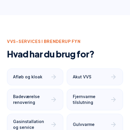
VVS-SERVICES I
BRENDERUP FYN
Hvad har du brug for?
arrow_forward
arrow_forward
Afløb og kloak
Akut VVS
Badeværelse
Fjernvarme
arrow_forward
arrow_forward
renovering
tilslutning
Gasinstallation
arrow_forward
arrow_forward
Gulvvarme
og service