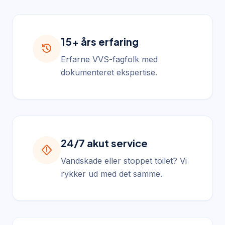
15+ års erfaring
history
Erfarne VVS-fagfolk med
dokumenteret ekspertise.
24/7 akut service
emergency_home
Vandskade eller stoppet toilet? Vi
rykker ud med det samme.