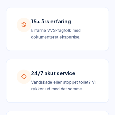
15+ års erfaring
history
Erfarne VVS-fagfolk med
dokumenteret ekspertise.
24/7 akut service
emergency_home
Vandskade eller stoppet toilet? Vi
rykker ud med det samme.