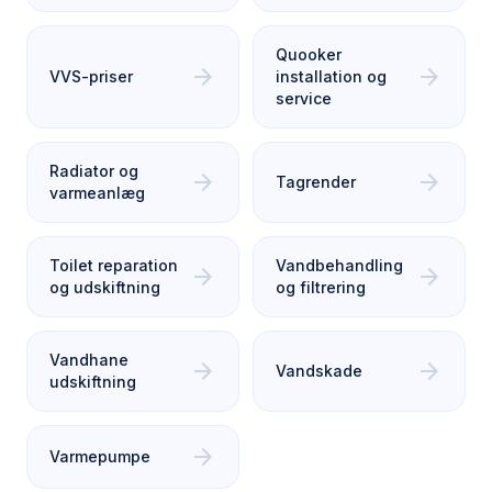
Quooker
arrow_forward
arrow_forward
VVS-priser
installation og
service
Radiator og
arrow_forward
arrow_forward
Tagrender
varmeanlæg
Toilet reparation
Vandbehandling
arrow_forward
arrow_forward
og udskiftning
og filtrering
Vandhane
arrow_forward
arrow_forward
Vandskade
udskiftning
arrow_forward
Varmepumpe