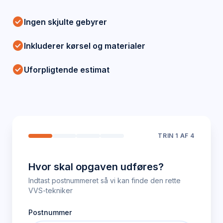
check_circle
Ingen skjulte gebyrer
check_circle
Inkluderer kørsel og materialer
check_circle
Uforpligtende estimat
TRIN
1
AF 4
Hvor skal opgaven udføres?
Indtast postnummeret så vi kan finde den rette
VVS-tekniker
Postnummer