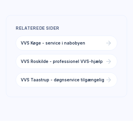
RELATEREDE SIDER
arrow_forward
VVS Køge - service i nabobyen
arrow_forward
VVS Roskilde - professionel VVS-hjælp
arrow_forward
VVS Taastrup - døgnservice tilgængelig