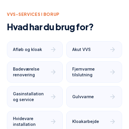
VVS-SERVICES I
BORUP
Hvad har du brug for?
arrow_forward
arrow_forward
Afløb og kloak
Akut VVS
Badeværelse
Fjernvarme
arrow_forward
arrow_forward
renovering
tilslutning
Gasinstallation
arrow_forward
arrow_forward
Gulvvarme
og service
Hvidevare
arrow_forward
arrow_forward
Kloakarbejde
installation