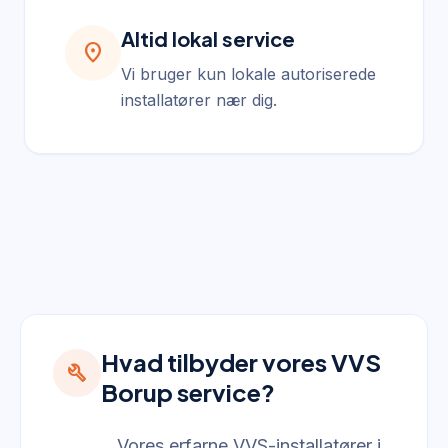
Altid lokal service
location_on
Vi bruger kun lokale autoriserede
installatører nær dig.
Hvad tilbyder vores VVS
build
Borup service?
Vores erfarne VVS-installatører i