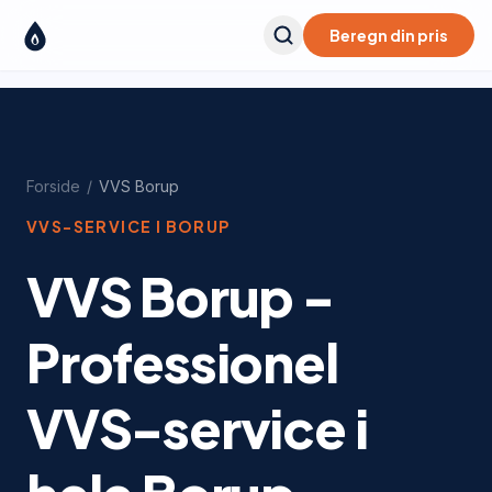
Beregn din pris
Forside
/
VVS
Borup
VVS-SERVICE I
BORUP
VVS Borup -
Professionel
VVS-service i