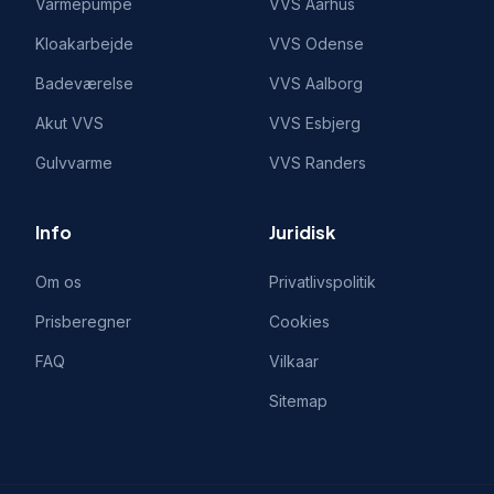
Varmepumpe
VVS
Aarhus
Kloakarbejde
VVS
Odense
Badeværelse
VVS
Aalborg
Akut VVS
VVS
Esbjerg
Gulvvarme
VVS
Randers
Info
Juridisk
Om os
Privatlivspolitik
Prisberegner
Cookies
FAQ
Vilkaar
Sitemap