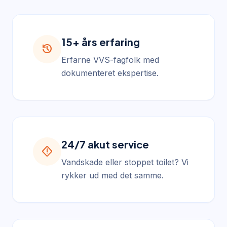
15+ års erfaring
history
Erfarne VVS-fagfolk med
dokumenteret ekspertise.
24/7 akut service
emergency_home
Vandskade eller stoppet toilet? Vi
rykker ud med det samme.