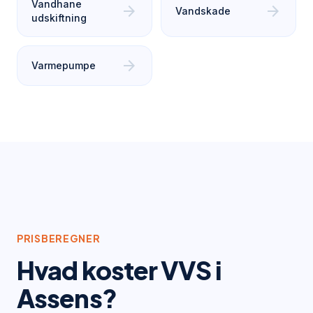
Vandhane
arrow_forward
arrow_forward
Vandskade
udskiftning
arrow_forward
Varmepumpe
PRISBEREGNER
Hvad koster VVS i
Assens
?