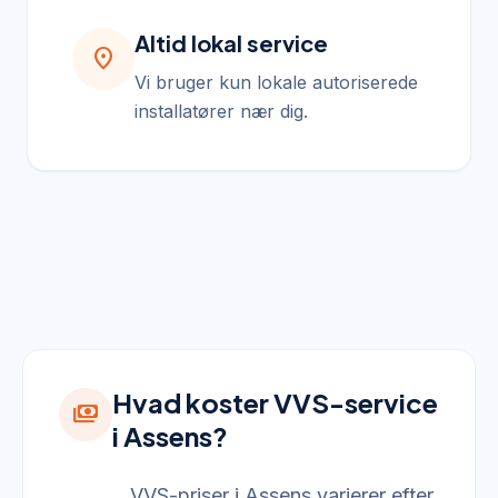
Altid lokal service
location_on
Vi bruger kun lokale autoriserede
installatører nær dig.
Hvad koster VVS-service
payments
i Assens?
VVS-priser i Assens varierer efter