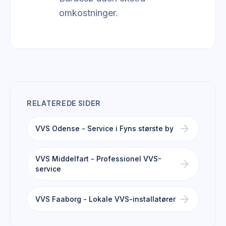
omkostninger.
RELATEREDE SIDER
arrow_forward
VVS Odense - Service i Fyns største by
VVS Middelfart - Professionel VVS-
arrow_forward
service
arrow_forward
VVS Faaborg - Lokale VVS-installatører