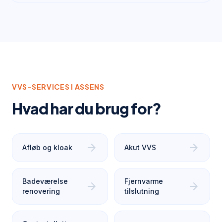
VVS-SERVICES I
ASSENS
Hvad har du brug for?
arrow_forward
arrow_forward
Afløb og kloak
Akut VVS
Badeværelse
Fjernvarme
arrow_forward
arrow_forward
renovering
tilslutning