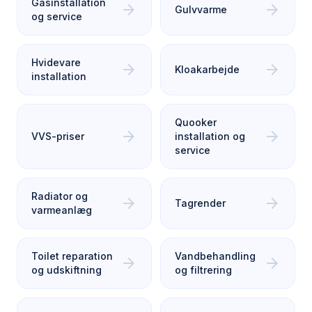
Gasinstallation
arrow_forward
arrow_forward
Gulvvarme
og service
Hvidevare
arrow_forward
arrow_forward
Kloakarbejde
installation
Quooker
arrow_forward
arrow_forward
VVS-priser
installation og
service
Radiator og
arrow_forward
arrow_forward
Tagrender
varmeanlæg
Toilet reparation
Vandbehandling
arrow_forward
arrow_forward
og udskiftning
og filtrering