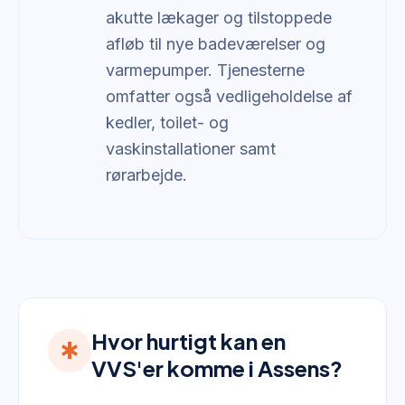
akutte lækager og tilstoppede
afløb til nye badeværelser og
varmepumper. Tjenesterne
omfatter også vedligeholdelse af
kedler, toilet- og
vaskinstallationer samt
rørarbejde.
Hvor hurtigt kan en
emergency
VVS'er komme i Assens?