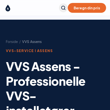
Beregn din pris
Forside
/
VVS
Assens
VVS-SERVICE I
ASSENS
VVS Assens -
Professionelle
VVS-