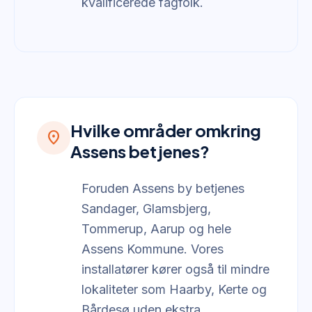
kvalificerede fagfolk.
Hvilke områder omkring
location_on
Assens betjenes?
Foruden Assens by betjenes
Sandager, Glamsbjerg,
Tommerup, Aarup og hele
Assens Kommune. Vores
installatører kører også til mindre
lokaliteter som Haarby, Kerte og
Bårdesø uden ekstra