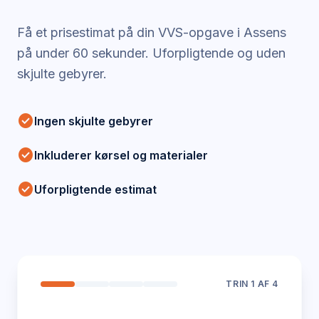
Få et prisestimat på din VVS-opgave i
Assens
på under 60 sekunder. Uforpligtende og uden
skjulte gebyrer.
check_circle
Ingen skjulte gebyrer
check_circle
Inkluderer kørsel og materialer
check_circle
Uforpligtende estimat
TRIN
1
AF 4