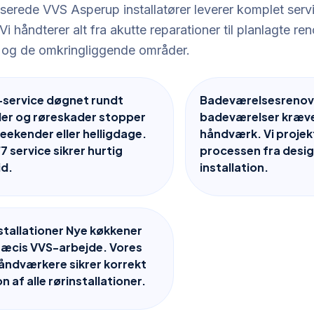
serede VVS Asperup installatører leverer komplet servi
Vi håndterer alt fra akutte reparationer til planlagte ren
 og de omkringliggende områder.
-service døgnet rundt
Badeværelsesrenov
er og røreskader stopper
badeværelser kræve
weekender eller helligdage.
håndværk. Vi projek
7 service sikrer hurtig
processen fra design
id.
installation.
tallationer Nye køkkener
ræcis VVS-arbejde. Vores
åndværkere sikrer korrekt
on af alle rørinstallationer.