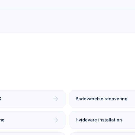
arrow_forward
S
Badeværelse renovering
arrow_forward
me
Hvidevare installation