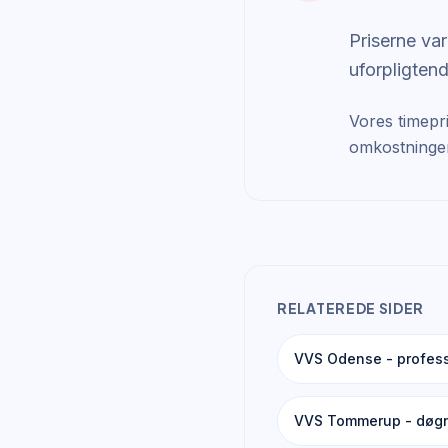
Priserne var
uforpligtend
Vores timepri
omkostninger 
RELATEREDE SIDER
VVS Odense - profess
VVS Tommerup - døgn