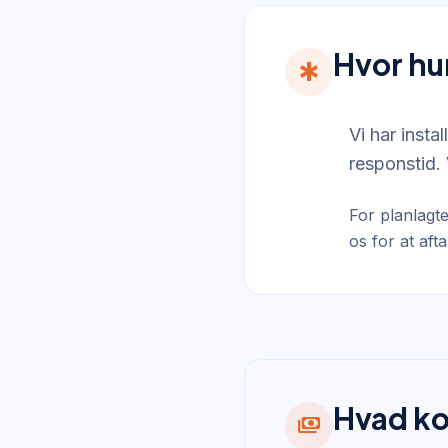
Hvor hu
emergency
Vi har insta
responstid. 
For planlagte
os for at aft
Hvad ko
payments