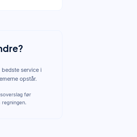
ndre?
 bedste service i
lemerne opstår.
risoverslag før
 regningen.