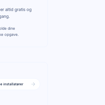
r altid gratis og
 gang.
olde dine
kke opgave.
arrow_forward
e installatører