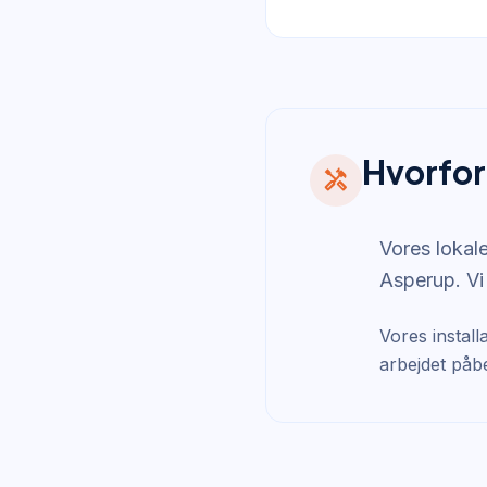
Hvorfor
handyman
Vores lokale
Asperup. Vi
Vores install
arbejdet påb