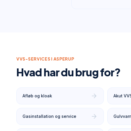
VVS-SERVICES I
ASPERUP
Hvad har du brug for?
arrow_forward
Afløb og kloak
Akut VV
arrow_forward
Gasinstallation og service
Gulvvar