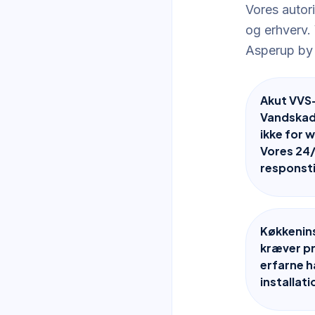
Vores autori
og erhverv. 
Asperup by
Akut VVS
Vandskad
ikke for 
Vores 24/
responst
Køkkenins
kræver p
erfarne h
installati