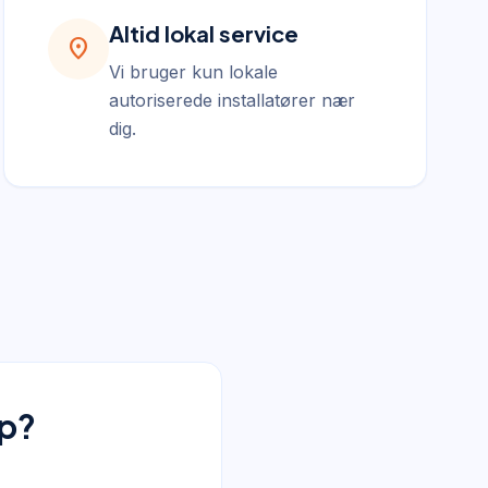
Altid lokal service
location_on
Vi bruger kun lokale
autoriserede installatører nær
dig.
up?