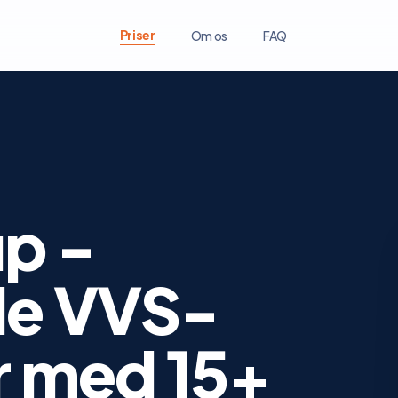
Priser
Om os
FAQ
p -
de VVS-
er med 15+