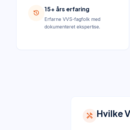
15+ års erfaring
history
Erfarne VVS-fagfolk med
dokumenteret ekspertise.
Hvilke 
handyman