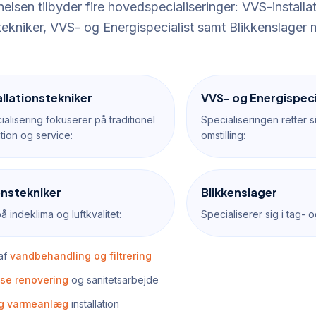
lsen tilbyder fire hovedspecialiseringer: VVS-installat
stekniker, VVS- og Energispecialist samt Blikkenslager
llationstekniker
VVS- og Energispeci
alisering fokuserer på traditionel
Specialiseringen retter
tion og service:
omstilling:
onstekniker
Blikkenslager
 indeklima og luftkvalitet:
Specialiserer sig i tag-
 af
vandbehandling og filtrering
se renovering
og sanitetsarbejde
og varmeanlæg
installation