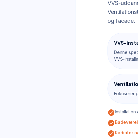
VVS-uddanne
Ventilation
og facade.
VVS-insta
Denne speci
VVS-installa
Ventilati
Fokuserer på
check_circle
Installation
check_circle
Badeværel
check_circle
Radiator 