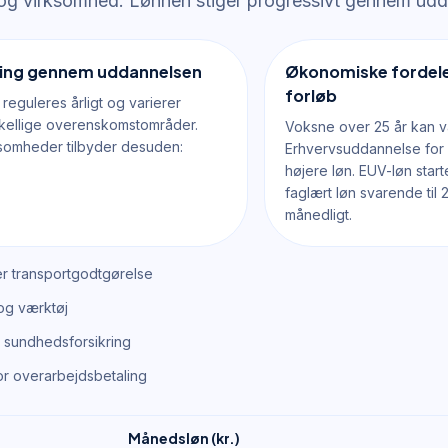
 og virksomhed. Lønnen stiger progressivt gennem udd
ling gennem uddannelsen
Økonomiske fordele
forløb
reguleres årligt og varierer
kellige overenskomstområder.
Voksne over 25 år kan 
somheder tilbyder desuden:
Erhvervsuddannelse fo
højere løn. EUV-løn star
faglært løn svarende til
månedligt.
ler transportgodtgørelse
og værktøj
 sundhedsforsikring
or overarbejdsbetaling
Månedsløn (kr.)