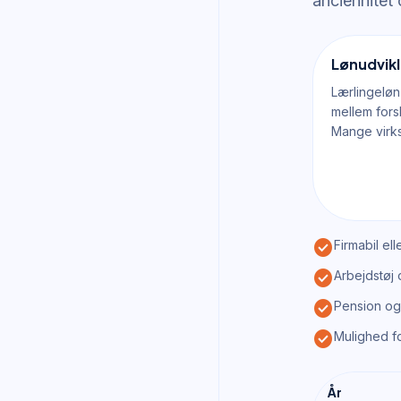
anciennitet
Lønudvik
Lærlingeløn 
mellem fors
Mange virk
check_circle
Firmabil el
check_circle
Arbejdstøj 
check_circle
Pension og
check_circle
Mulighed f
År