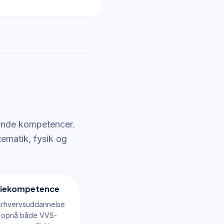
rende kompetencer.
tematik, fysik og
udiekompetence
Erhvervsuddannelse
g opnå både VVS-