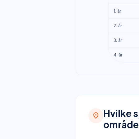
1. år
2. år
3. år
4. år
Hvilke 
location_on
område