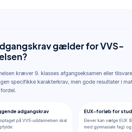
adgangskrav gælder for VVS-
elsen?
lsen kræver 9. klasses afgangseksamen eller tilsva
ingen specifikke karakterkrav, men gode resultater i ma
fordel.
ggende adgangskrav
EUX-forløb for st
e optaget på VVS-uddannelsen skal
Elever kan vælge EUX (
pfylde:
med gymnasiale fag) o