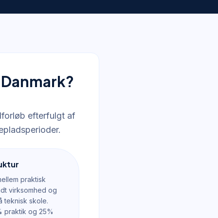
i Danmark?
orløb efterfulgt af
epladsperioder.
uktur
ellem praktisk
dt virksomhed og
å teknisk skole.
% praktik og 25%