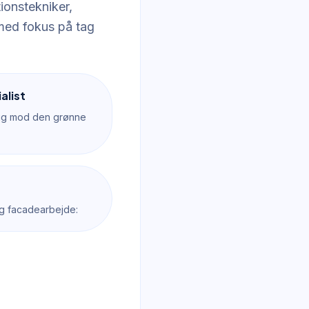
ionstekniker,
 med fokus på tag
alist
 sig mod den grønne
 og facadearbejde: