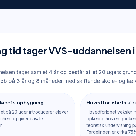
ng tid tager VVS-uddannelsen 
lsen tager samlet 4 år og består af et 20 ugers grundf
løb på 3 år og 8 måneder med skiftende skole- og lær
løbets opbygning
Hovedforløbets str
et på 20 uger introducerer elever
Hovedforløbet veksler m
nchen og giver basale
oplæring hos en godken
r:
teoretisk undervisning p
Fordelingen er cirka 75