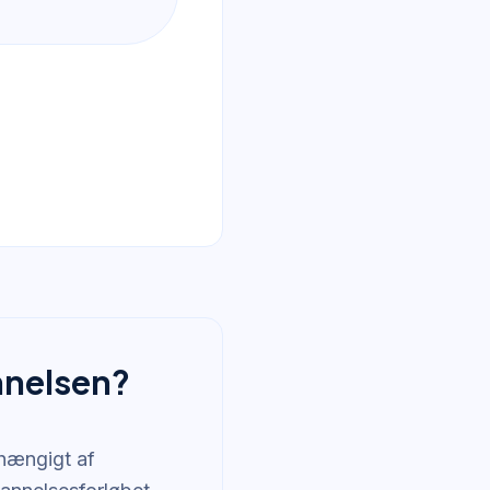
nnelsen?
hængigt af