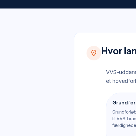
Hvor la
location_on
VVS-uddanne
et hovedfor
Grundfor
Grundforløb
til VVS-bra
færdighede