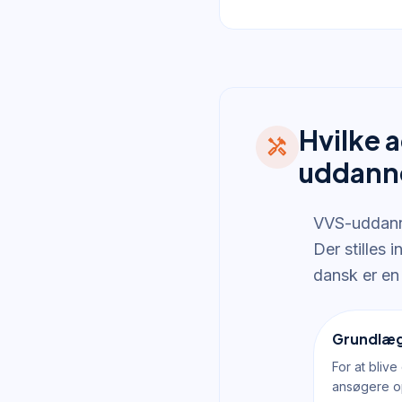
Hvilke 
handyman
uddann
VVS-uddanne
Der stilles 
dansk er en 
Grundlæ
For at bliv
ansøgere o