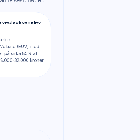
annelsesforløbet.
 ved voksenelev-
vælge
r Voksne (EUV) med
ter på cirka 85% af
 28.000-32.000 kroner