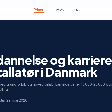
Priser
Om os
FAQ
nnelse og karriere:
allatør i Danmark
med grundforløb og hovedforløb. Lærlinge tjener 15.000-25.000 k
lling.
ktør
·
29. maj 2026