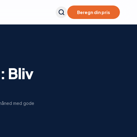
Beregn din pris
 Bliv
r/måned med gode