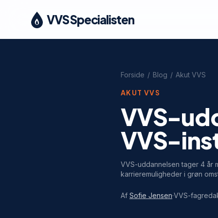
VVS Specialisten
Forside
/
Blog
/
Akut VVS
AKUT VVS
VVS-udda
VVS-inst
VVS-uddannelsen tager 4 år 
karrieremuligheder i grøn omsti
Af
Sofie Jensen
·
VVS-fagreda