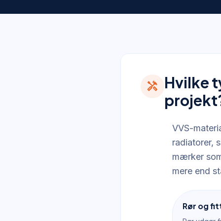
Hvilke t
handyman
projekt
VVS-material
radiatorer, 
mærker som 
mere end st
Rør og fit