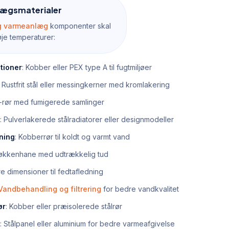
ægsmaterialer
og varmeanlæg
komponenter skal
je temperaturer:
ationer
: Kobber eller PEX type A til fugtmiljøer
: Rustfrit stål eller messingkerner med kromlakering
-rør med fumigerede samlinger
: Pulverlakerede stålradiatorer eller designmodeller
ning
: Kobberrør til koldt og varmt vand
Køkkenhane med udtrækkelig tud
re dimensioner til fedtafledning
Vandbehandling og filtrering
for bedre vandkvalitet
ør
: Kobber eller præisolerede stålrør
: Stålpanel eller aluminium for bedre varmeafgivelse