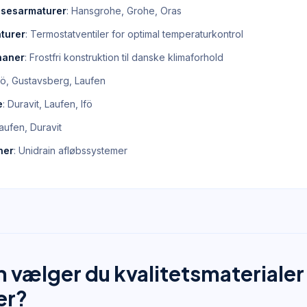
sesarmaturer
: Hansgrohe, Grohe, Oras
turer
: Termostatventiler for optimal temperaturkontrol
haner
: Frostfri konstruktion til danske klimaforhold
Ifö, Gustavsberg, Laufen
e
: Duravit, Laufen, Ifö
Laufen, Duravit
ner
: Unidrain afløbssystemer
 vælger du kvalitetsmaterialer 
er?