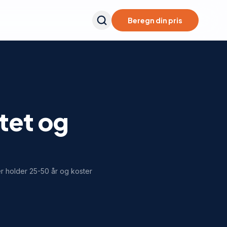
Beregn din pris
tet og
er holder 25-50 år og koster