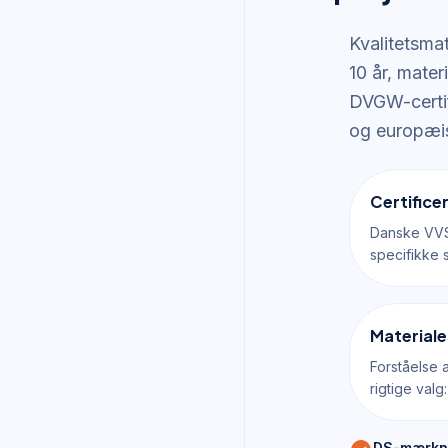
Kvalitetsma
10 år, mat
DVGW-certif
og europæis
Certifice
Danske VVS
specifikke 
Materia
Forståelse 
rigtige valg:
DS-mærkn