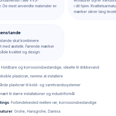
undamentet i alle VVS-
Armaturer styrer vands
er. De mest anvendte materialer er:
i dit hjem. Kvalitetsarmat
mærker sikrer lang leveti
genstande
nstande skal kombinere
tet med æstetik. Førende mærker
både kvalitet og design:
: Holdbare og korrosionsbestandige, ideelle til drikkevand
leksible plasticrør, nemme at installere
Hårde plasticrør til kold- og varmtvandssystemer
imært til større installationer og industriformål
tings
: Forbindelsesled mellem rør, korrosionsbestandige
aturer
: Grohe, Hansgrohe, Damixa