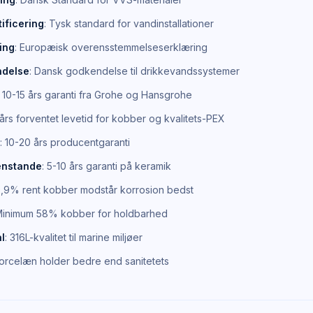
ificering
: Tysk standard for vandinstallationer
ing
: Europæisk overensstemmelseserklæring
ndelse
: Dansk godkendelse til drikkevandssystemer
: 10-15 års garanti fra Grohe og Hansgrohe
 års forventet levetid for kobber og kvalitets-PEX
: 10-20 års producentgaranti
enstande
: 5-10 års garanti på keramik
9,9% rent kobber modstår korrosion bedst
Minimum 58% kobber for holdbarhed
ål
: 316L-kvalitet til marine miljøer
Porcelæn holder bedre end sanitetets