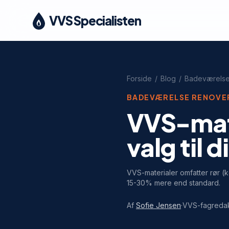
VVS Specialisten
Forside
/
Blog
/
Badeværelse
BADEVÆRELSE RENOVE
VVS-mate
valg til 
VVS-materialer omfatter rør (k
15-30% mere end standard.
Af
Sofie Jensen
·
VVS-fagreda