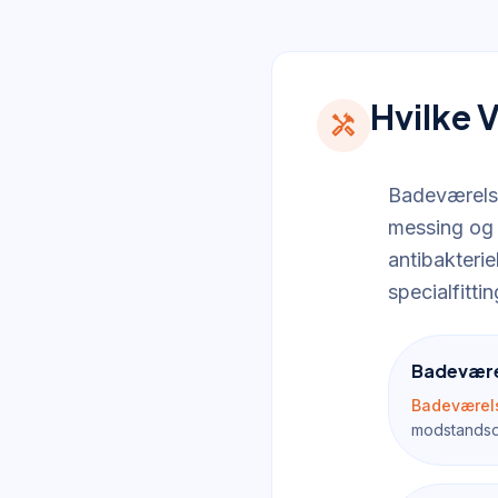
Hvilke 
handyman
Badeværelse
messing og 
antibakterie
specialfitti
Badevære
Badeværel
modstandsdy