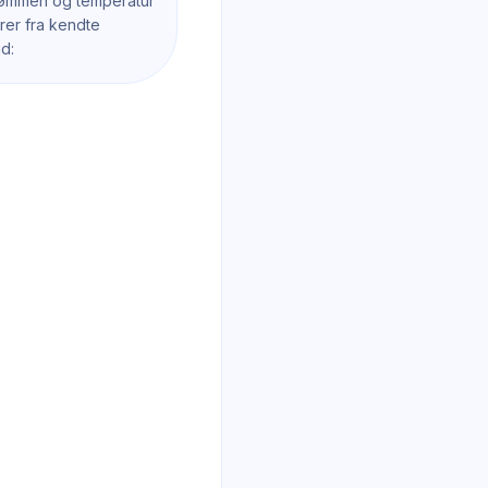
trømmen og temperatur
urer fra kendte
d: