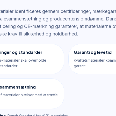
terialer identificeres gennem certificeringer, mærkega
erialesammensætning og producentens omdømme. Dans
icering og CE-mærkning garanterer, at materialerne 
ke krav til sikkerhed og holdbarhed.
ringer og standarder
Garanti og levetid
-materialer skal overholde
Kvalitetsmaterialer kom
standarder:
garanti:
lesammensætning
af materialer hjælper med at træffe
ing
: Dansk Standard for VVS-materialer