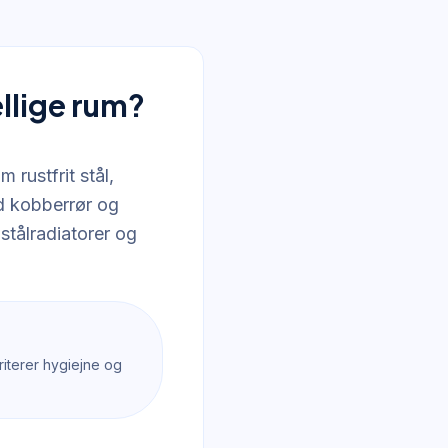
ellige rum?
rustfrit stål,
ed kobberrør og
 stålradiatorer og
riterer hygiejne og