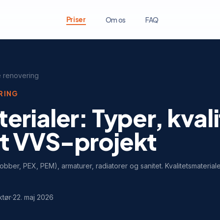
Priser
Om os
FAQ
 renovering
RING
rialer: Typer, kvali
dit VVS-projekt
obber, PEX, PEM), armaturer, radiatorer og sanitet. Kvalitetsmaterial
ktør
·
22. maj 2026