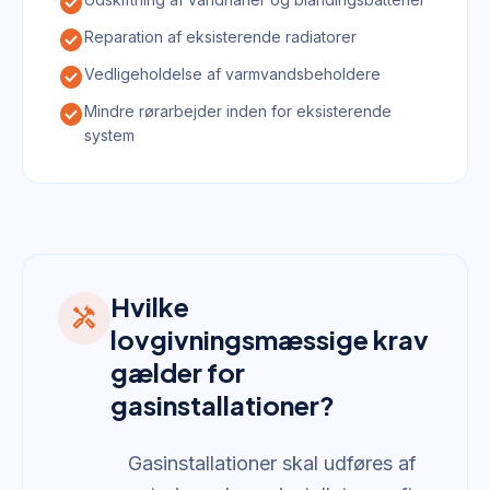
check_circle
check_circle
Reparation af eksisterende radiatorer
check_circle
Vedligeholdelse af varmvandsbeholdere
check_circle
Mindre rørarbejder inden for eksisterende
system
Hvilke
handyman
lovgivningsmæssige krav
gælder for
gasinstallationer?
Gasinstallationer skal udføres af