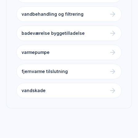
arrow_forward
vandbehandling og filtrering
arrow_forward
badeværelse byggetilladelse
arrow_forward
varmepumpe
arrow_forward
fjernvarme tilslutning
arrow_forward
vandskade