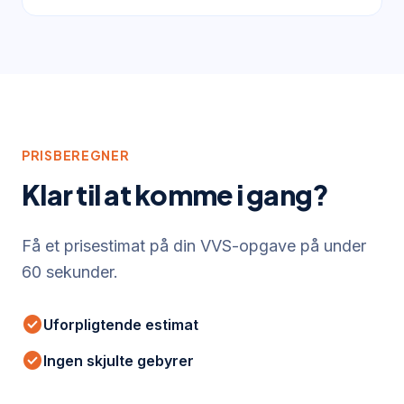
PRISBEREGNER
Klar til at komme i gang?
Få et prisestimat på din VVS-opgave på under
60 sekunder.
check_circle
Uforpligtende estimat
check_circle
Ingen skjulte gebyrer