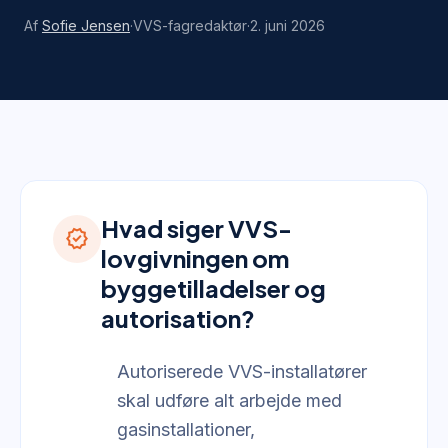
Af
Sofie Jensen
·
VVS-fagredaktør
·
2. juni 2026
Hvad siger VVS-
verified
lovgivningen om
byggetilladelser og
autorisation?
Autoriserede VVS-installatører
skal udføre alt arbejde med
gasinstallationer,