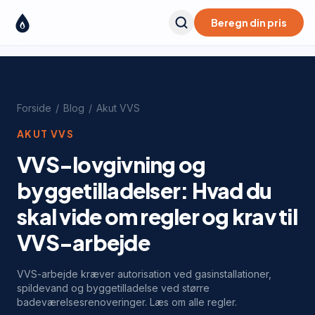
Beregn din pris
Forside
/
Blog
/
Akut VVS
AKUT VVS
VVS-lovgivning og
byggetilladelser: Hvad du
skal vide om regler og krav til
VVS-arbejde
VVS-arbejde kræver autorisation ved gasinstallationer,
spildevand og byggetilladelse ved større
badeværelsesrenoveringer. Læs om alle regler.