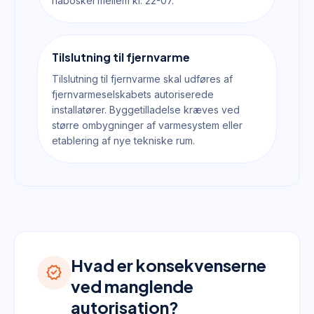
naboskel mellem kl. 22-07.
Tilslutning til fjernvarme
Tilslutning til fjernvarme skal udføres af
fjernvarmeselskabets autoriserede
installatører. Byggetilladelse kræves ved
større ombygninger af varmesystem eller
etablering af nye tekniske rum.
Hvad er konsekvenserne
verified
ved manglende
autorisation?