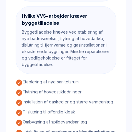
Hvilke VVS-arbejder kræver
byggetilladelse
Byggetilladelse kræves ved etablering af
nye badeværelser, flytning af hovedafløb,
tilslutning til fjernvarme og gasinstallationer i
eksisterende bygninger. Mindre reparationer
og vedligeholdelse er fritaget for
byggetilladelse.
check_circle
Etablering af nye sanitetsrum
check_circle
Flytning af hovedstikledninger
check_circle
Installation af gaskedler og større varmeanlæg
check_circle
Tilslutning til offentlig kloak
check_circle
Ombygning af spildevandsanlæg
Udskiftning af vandhaner og blandingsbatterier