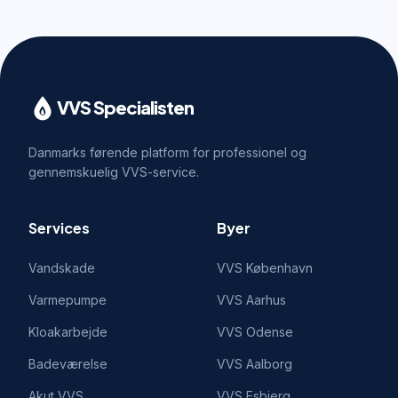
VVS Specialisten
Danmarks førende platform for professionel og
gennemskuelig VVS-service.
Services
Byer
Vandskade
VVS
København
Varmepumpe
VVS
Aarhus
Kloakarbejde
VVS
Odense
Badeværelse
VVS
Aalborg
Akut VVS
VVS
Esbjerg