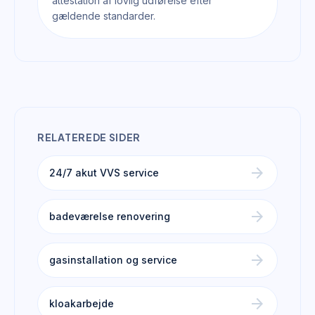
attestation af lovlig udførelse efter
gældende standarder.
RELATEREDE SIDER
arrow_forward
24/7 akut VVS service
arrow_forward
badeværelse renovering
arrow_forward
gasinstallation og service
arrow_forward
kloakarbejde