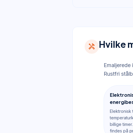
Hvilke m
handyman
Emaljerede 
Rustfri stål
Elektroni
energibe
Elektronisk
temperaturk
billige time
findes på p