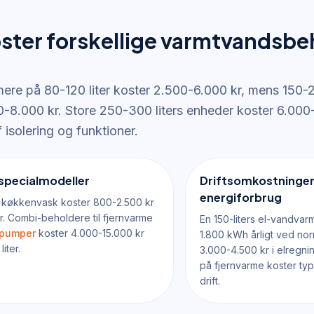
ster forskellige varmtvandsbe
ere på 80-120 liter koster 2.500-6.000 kr, mens 150-2
0-8.000 kr. Store 250-300 liters enheder koster 6.000
isolering og funktioner.
 specialmodeller
Driftsomkostninger
energiforbrug
il køkkenvask koster 800-2.500 kr
er. Combi-beholdere til fjernvarme
En 150-liters el-vandvar
pumper
koster 4.000-15.000 kr
1.800 kWh årligt ved nor
iter.
3.000-4.500 kr i elregn
på fjernvarme koster ty
drift.