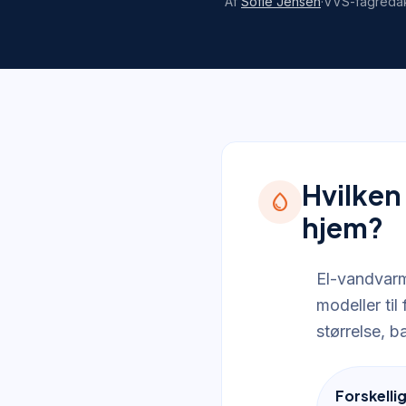
Af
Sofie Jensen
·
VVS-fagreda
Hvilken
water_drop
hjem?
El-vandvarm
modeller ti
størrelse, 
Forskelli