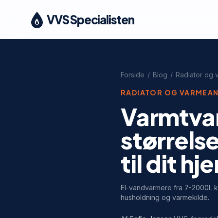
VVS Specialisten
Forside
/
Blog
/
Radiator og
RADIATOR OG VARMEA
Varmtva
størrelse
til dit hj
El-vandvarmere fra 7-2000L ko
husholdning og varmekilde.