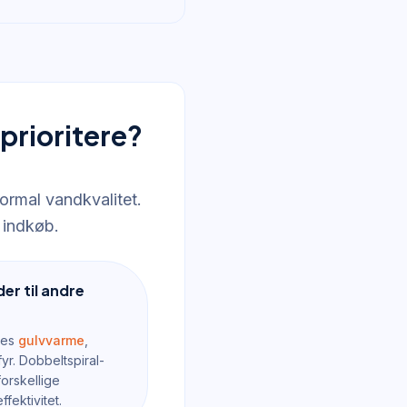
 prioritere?
rmal vandkvalitet.
 indkøb.
er til andre
ttes
gulvvarme
,
yr. Dobbeltspiral-
orskellige
ffektivitet.