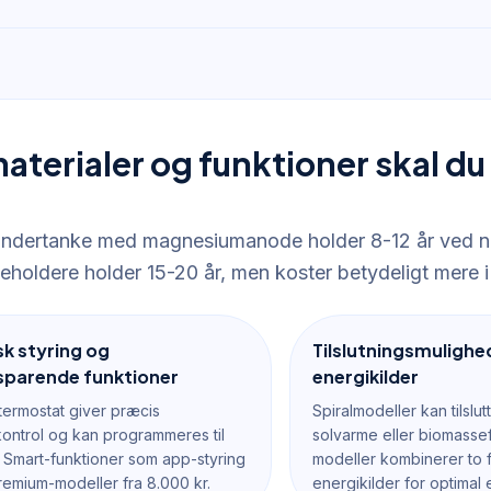
aterialer og funktioner skal du
indertanke med magnesiumanode holder 8-12 år ved no
beholdere holder 15-20 år, men koster betydeligt mere i
sk styring og
Tilslutningsmulighed
sparende funktioner
energikilder
 termostat giver præcis
Spiralmodeller kan tilslu
ontrol og kan programmeres til
solvarme eller biomassef
r. Smart-funktioner som app-styring
modeller kombinerer to f
remium-modeller fra 8.000 kr.
energikilder for optimal e