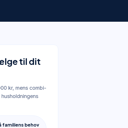
ge til dit
.000 kr, mens combi-
f husholdningens
å familiens behov