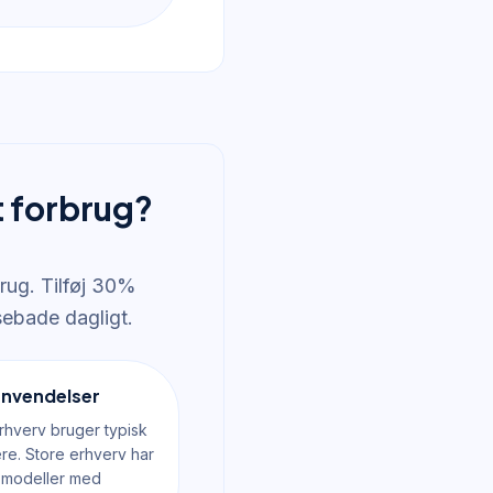
t forbrug?
rug. Tilføj 30%
sebade dagligt.
anvendelser
hverv bruger typisk
ere. Store erhverv har
s modeller med