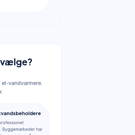
u vælge?
f el-vandvarmere.
r.
mtvandsbeholdere
professionel
on. Byggemarkeder har