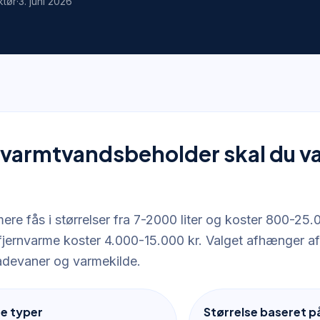
ktør
·
3. juni 2026
 varmtvandsbeholder skal du væl
ere fås i størrelser fra 7-2000 liter og koster 800-25
l fjernvarme koster 4.000-15.000 kr. Valget afhænger a
badevaner og varmekilde.
ge typer
Størrelse baseret p