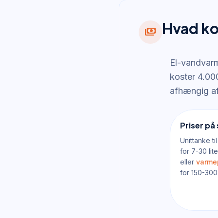
Hvad ko
payments
El-vandvarm
koster 4.00
afhængig af 
Priser på
Unittanke t
for 7-30 lit
eller
varme
for 150-300 l