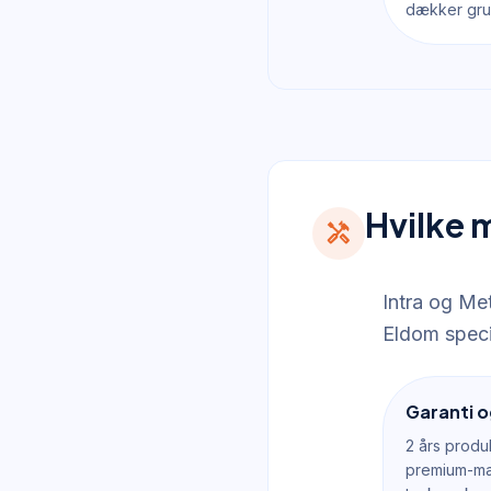
dækker gru
Hvilke 
handyman
Intra og Me
Eldom speci
Garanti o
2 års produ
premium-mær