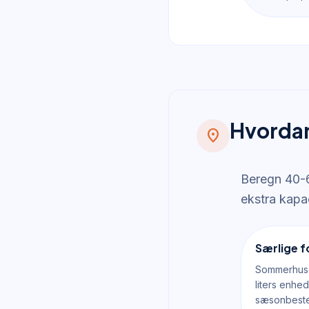
Hvordan 
location_on
Beregn 40-6
ekstra kapac
Særlige 
Sommerhuse
liters enhe
sæsonbestem