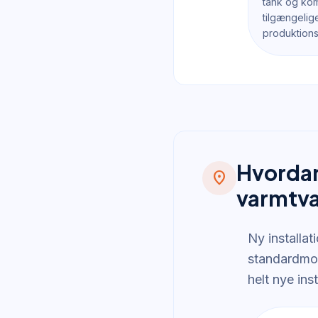
tank og ko
tilgængelig
produktions
Hvordan
location_on
varmtv
Ny installat
standardmode
helt nye inst