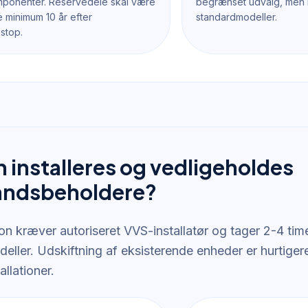
mponenter. Reservedele skal være
begrænset udvalg, men l
e minimum 10 år efter
standardmodeller.
stop.
 installeres og vedligeholdes
andsbeholdere?
ion kræver autoriseret VVS-installatør og tager 2-4 time
ller. Udskiftning af eksisterende enheder er hurtigere
allationer.