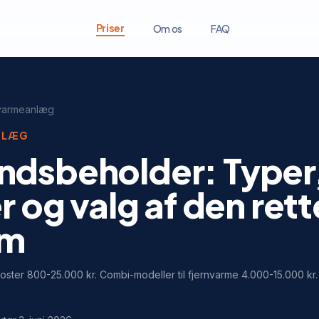
Priser
Om os
FAQ
 varmeanlæg
NLÆG
ndsbeholder: Typer
r og valg af den ret
em
ster 800-25.000 kr. Combi-modeller til fjernvarme 4.000-15.000 kr