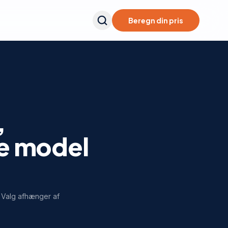
Beregn din pris
,
te model
. Valg afhænger af