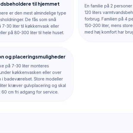
dsbeholdere til hjemmet
En familie på 2 personer
120 liters varmtvandsbe
ere er den mest almindelige type
forbrug. Familien på 4 p
husholdninger. De fås som små
150-200 liter, mens store
 7-30 liter til køkkenvask eller
med høj komfort har brug
ler på 80-300 liter til hele huset.
ion og placeringsmuligheder
ke på 7-30 liter monteres
nder køkkenvasken eller over
i badeværelset. Store modeller
liter kræver gulvplacering og skal
 60 cm fri adgang for service.