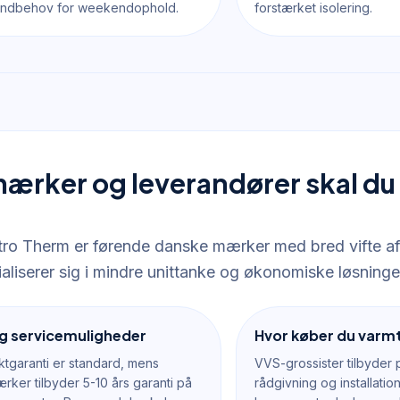
ndbehov for weekendophold.
forstærket isolering.
mærker og leverandører skal d
tro Therm er førende danske mærker med bred vifte a
aliserer sig i mindre unittanke og økonomiske løsninge
g servicemuligheder
Hvor køber du var
ktgaranti er standard, mens
VVS-grossister tilbyder 
ker tilbyder 5-10 års garanti på
rådgivning og installati