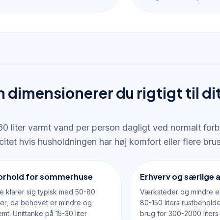
dimensionerer du rigtigt til di
0 liter varmt vand per person dagligt ved normalt forb
itet hvis husholdningen har høj komfort eller flere bru
forhold for sommerhuse
Erhverv og særlige 
 klarer sig typisk med 50-80
Værksteder og mindre er
der, da behovet er mindre og
80-150 liters rustbehold
t. Unittanke på 15-30 liter
brug for 300-2000 liter