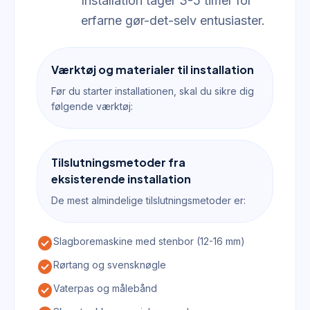
Installation tager 3-5 timer for
erfarne gør-det-selv entusiaster.
Værktøj og materialer til installation
Før du starter installationen, skal du sikre dig
følgende værktøj:
Tilslutningsmetoder fra
eksisterende installation
De mest almindelige tilslutningsmetoder er:
check_circle
Slagboremaskine med stenbor (12-16 mm)
check_circle
Rørtang og svensknøgle
check_circle
Vaterpas og målebånd