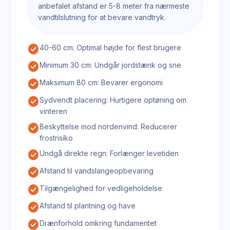
anbefalet afstand er 5-8 meter fra nærmeste
vandtilslutning for at bevare vandtryk.
check_circle
40-60 cm: Optimal højde for flest brugere
check_circle
Minimum 30 cm: Undgår jordstænk og sne
check_circle
Maksimum 80 cm: Bevarer ergonomi
check_circle
Sydvendt placering: Hurtigere optøning om
vinteren
check_circle
Beskyttelse mod nordenvind: Reducerer
frostrisiko
check_circle
Undgå direkte regn: Forlænger levetiden
check_circle
Afstand til vandslangeopbevaring
check_circle
Tilgængelighed for vedligeholdelse
check_circle
Afstand til plantning og have
check_circle
Drænforhold omkring fundamentet