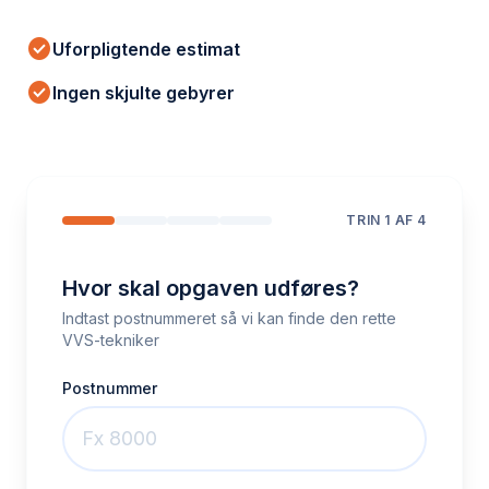
check_circle
Uforpligtende estimat
check_circle
Ingen skjulte gebyrer
TRIN
1
AF 4
Hvor skal opgaven udføres?
Indtast postnummeret så vi kan finde den rette
VVS-tekniker
Postnummer