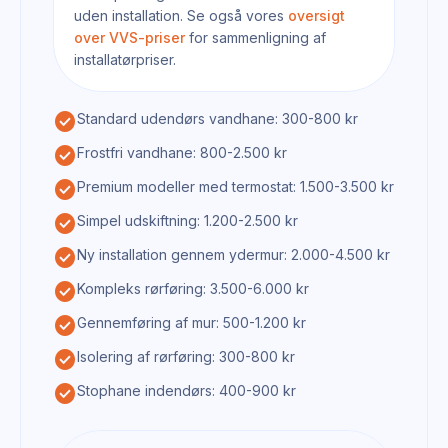
uden installation. Se også vores
oversigt
over VVS-priser
for sammenligning af
installatørpriser.
check_circle
Standard udendørs vandhane: 300-800 kr
check_circle
Frostfri vandhane: 800-2.500 kr
check_circle
Premium modeller med termostat: 1.500-3.500 kr
check_circle
Simpel udskiftning: 1.200-2.500 kr
check_circle
Ny installation gennem ydermur: 2.000-4.500 kr
check_circle
Kompleks rørføring: 3.500-6.000 kr
check_circle
Gennemføring af mur: 500-1.200 kr
check_circle
Isolering af rørføring: 300-800 kr
check_circle
Stophane indendørs: 400-900 kr