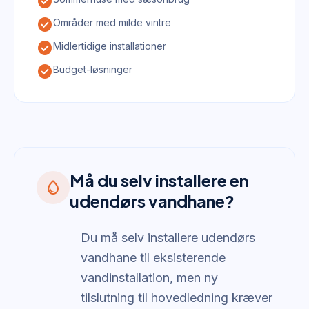
check_circle
check_circle
Områder med milde vintre
check_circle
Midlertidige installationer
check_circle
Budget-løsninger
Må du selv installere en
water_drop
udendørs vandhane?
Du må selv installere udendørs
vandhane til eksisterende
vandinstallation, men ny
tilslutning til hovedledning kræver