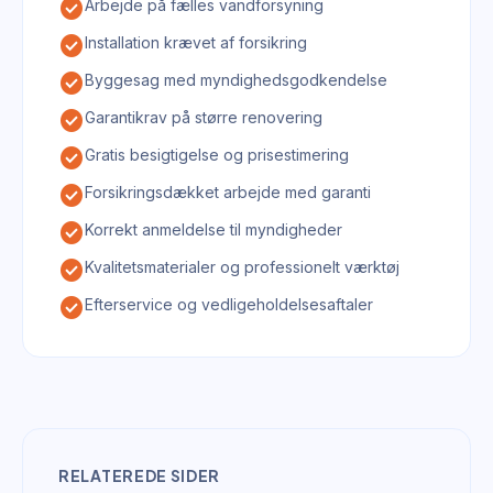
check_circle
Arbejde på fælles vandforsyning
check_circle
Installation krævet af forsikring
check_circle
Byggesag med myndighedsgodkendelse
check_circle
Garantikrav på større renovering
check_circle
Gratis besigtigelse og prisestimering
check_circle
Forsikringsdækket arbejde med garanti
check_circle
Korrekt anmeldelse til myndigheder
check_circle
Kvalitetsmaterialer og professionelt værktøj
check_circle
Efterservice og vedligeholdelsesaftaler
RELATEREDE SIDER