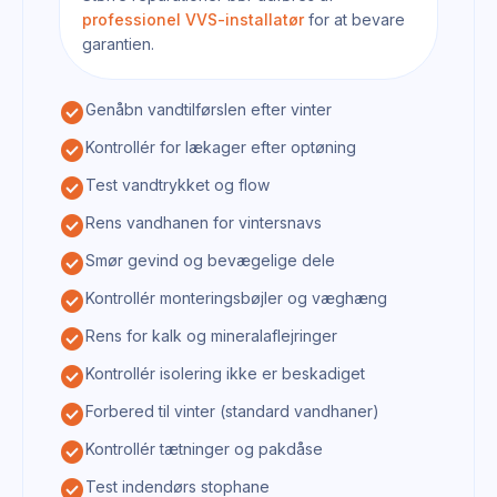
professionel VVS-installatør
for at bevare
garantien.
check_circle
Genåbn vandtilførslen efter vinter
check_circle
Kontrollér for lækager efter optøning
check_circle
Test vandtrykket og flow
check_circle
Rens vandhanen for vintersnavs
check_circle
Smør gevind og bevægelige dele
check_circle
Kontrollér monteringsbøjler og væghæng
check_circle
Rens for kalk og mineralaflejringer
check_circle
Kontrollér isolering ikke er beskadiget
check_circle
Forbered til vinter (standard vandhaner)
check_circle
Kontrollér tætninger og pakdåse
check_circle
Test indendørs stophane