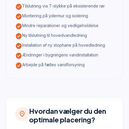
check_circle
Tilslutning via T-stykke på eksisterende rør
check_circle
Montering på ydermur og isolering
check_circle
Mindre reparationer og vedligeholdelse
check_circle
Ny tilslutning til hovedvandledning
check_circle
Installation af ny stophane på hovedledning
check_circle
Ændringer i bygningens vandinstallation
check_circle
Arbejde på fælles vandforsyning
Hvordan vælger du den
location_on
optimale placering?