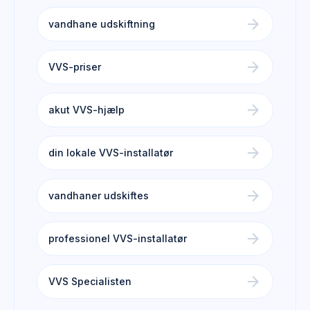
arrow_forward
vandhane udskiftning
arrow_forward
VVS-priser
arrow_forward
akut VVS-hjælp
arrow_forward
din lokale VVS-installatør
arrow_forward
vandhaner udskiftes
arrow_forward
professionel VVS-installatør
arrow_forward
VVS Specialisten