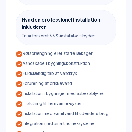
Hvad en professionel installation
inkluderer
En autoriseret VVS-installatør tilbyder:
check_circle
Rørsprængning eller større lækager
check_circle
Vandskade i bygningskonstruktion
check_circle
Fuldstændig tab af vandtryk
check_circle
Forurening af drikkevand
check_circle
Installation i bygninger med asbest/bly-rør
check_circle
Tilslutning til fjernvarme-system
check_circle
Installation med varmtvand til udendørs brug
check_circle
Integration med smart home-systemer