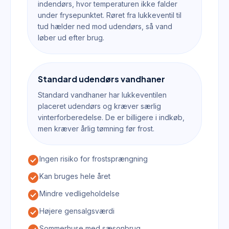
indendørs, hvor temperaturen ikke falder
under frysepunktet. Røret fra lukkeventil til
tud hælder ned mod udendørs, så vand
løber ud efter brug.
Standard udendørs vandhaner
Standard vandhaner har lukkeventilen
placeret udendørs og kræver særlig
vinterforberedelse. De er billigere i indkøb,
men kræver årlig tømning før frost.
check_circle
Ingen risiko for frostsprængning
check_circle
Kan bruges hele året
check_circle
Mindre vedligeholdelse
check_circle
Højere gensalgsværdi
Sommerhuse med sæsonbrug