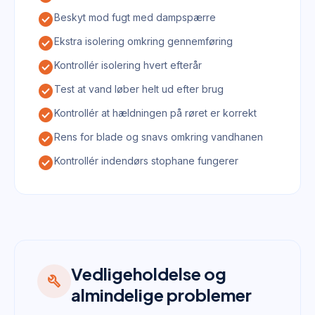
check_circle
Beskyt mod fugt med dampspærre
check_circle
Ekstra isolering omkring gennemføring
check_circle
Kontrollér isolering hvert efterår
check_circle
Test at vand løber helt ud efter brug
check_circle
Kontrollér at hældningen på røret er korrekt
check_circle
Rens for blade og snavs omkring vandhanen
check_circle
Kontrollér indendørs stophane fungerer
Vedligeholdelse og
build
almindelige problemer