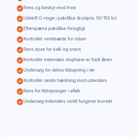
check_circle
Rens og beskyt mod frost
check_circle
Udskift O-ringe i pakdåse (kostpris: 50-150 kr)
check_circle
Efterspænd pakdåse forsigtigt
check_circle
Kontrollér ventilsæde for ridser
check_circle
Rens dyse for kalk og snavs
check_circle
Kontrollér indendørs stophane er fuldt åben
check_circle
Undersøg for delvis tilstopning i rør
check_circle
Kontrollér rørets hældning mod udendørs
check_circle
Rens for tilstopninger i afløb
check_circle
Undersøg indendørs ventil fungerer korrekt