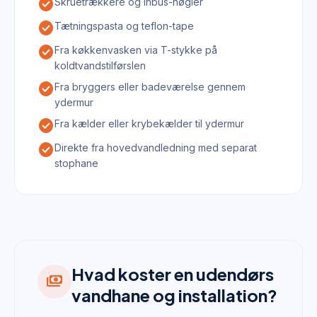
check_circle
Skruetrækkere og inbus-nøgler
check_circle
Tætningspasta og teflon-tape
check_circle
Fra køkkenvasken via T-stykke på
koldtvandstilførslen
check_circle
Fra bryggers eller badeværelse gennem
ydermur
check_circle
Fra kælder eller krybekælder til ydermur
check_circle
Direkte fra hovedvandledning med separat
stophane
Hvad koster en udendørs
payments
vandhane og installation?