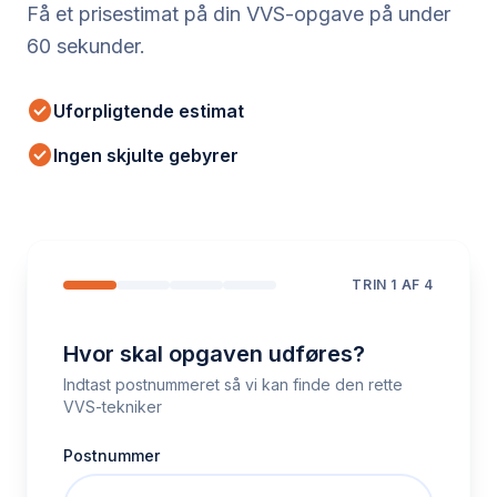
Få et prisestimat på din VVS-opgave på under
60 sekunder.
check_circle
Uforpligtende estimat
check_circle
Ingen skjulte gebyrer
TRIN
1
AF 4
Hvor skal opgaven udføres?
Indtast postnummeret så vi kan finde den rette
VVS-tekniker
Postnummer