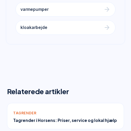
arrow_forward
varmepumper
arrow_forward
kloakarbejde
Relaterede artikler
TAGRENDER
Tagrender i Horsens: Priser, service og lokal hjælp