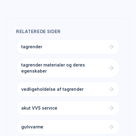
RELATEREDE SIDER
arrow_forward
tagrender
tagrender materialer og deres
arrow_forward
egenskaber
arrow_forward
vedligeholdelse af tagrender
arrow_forward
akut VVS service
arrow_forward
gulvvarme