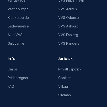
Vandskade
VVS
København
Varmepumpe
VVS
Aarhus
Kloakarbejde
VVS
Odense
Badeværelse
VVS
Aalborg
Akut VVS
VVS
Esbjerg
Gulvvarme
VVS
Randers
Info
Juridisk
Om os
Privatlivspolitik
Prisberegner
Cookies
FAQ
Vilkaar
Sitemap