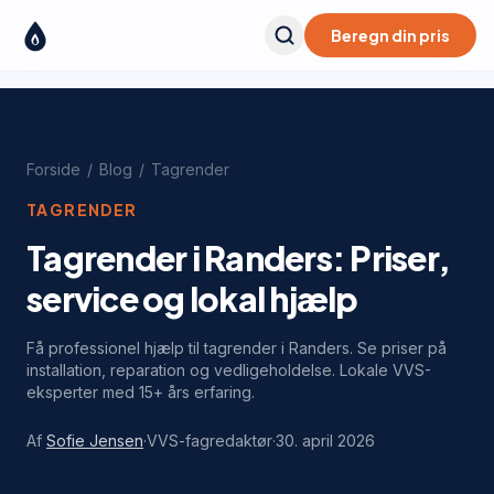
Beregn din pris
Forside
/
Blog
/
Tagrender
TAGRENDER
Tagrender i Randers: Priser,
service og lokal hjælp
Få professionel hjælp til tagrender i Randers. Se priser på
installation, reparation og vedligeholdelse. Lokale VVS-
eksperter med 15+ års erfaring.
Af
Sofie Jensen
·
VVS-fagredaktør
·
30. april 2026